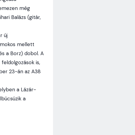
A lemezen még
ari Balázs (gitár,
r új
omokos mellett
és a Borz) dobol. A
eldolgozások is,
mber 23-án az A38
elyben a Lázár-
lbúcsúzik a