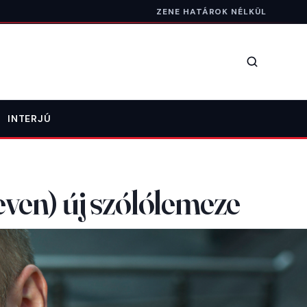
ZENE HATÁROK NÉLKÜL
Keresés
INTERJÚ
ven) új szólólemeze