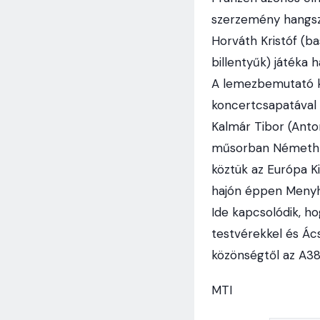
szerzemény hangsze
Horváth Kristóf (bas
billentyűk) játéka h
A lemezbemutató ko
koncertcsapatával 
Kalmár Tibor (Anto
műsorban Németh Ró
köztük az Európa K
hajón éppen Menyh
Ide kapcsolódik, 
testvérekkel és Ác
közönségtől az A38
MTI