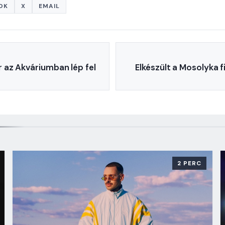
OK
X
EMAIL
 az Akváriumban lép fel
Elkészült a Mosolyka 
2 PERC