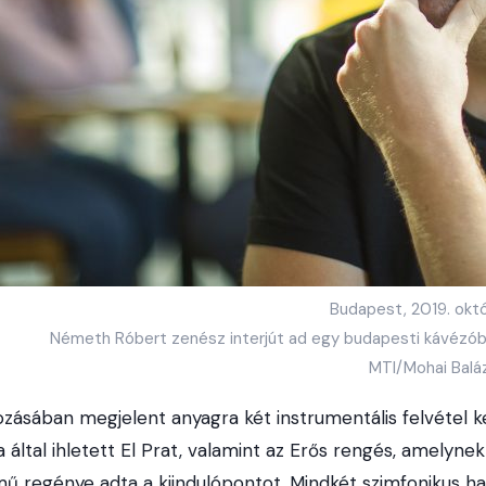
Budapest, 2019. októ
Németh Róbert zenész interjút ad egy budapesti kávézóba
MTI/Mohai Balá
ozásában megjelent anyagra két instrumentális felvétel ke
 által ihletett El Prat, valamint az Erős rengés, amelyn
ű regénye adta a kiindulópontot. Mindkét szimfonikus h