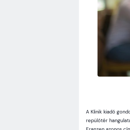
A Klinik kiadó gond
repülőtér hangulata
Franzen azonos cím