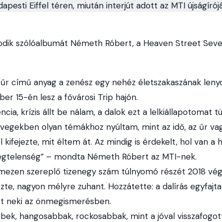
esti Eiffel téren, miután interjút adott az MTI újságíró
odik szólóalbumát Németh Róbert, a Heaven Street Seve
 űr című anyag a zenész egy nehéz életszakaszának leny
r 15-én lesz a fővárosi Trip hajón.
cia, krízis állt be nálam, a dalok ezt a lelkiállapotomat t
övegekben olyan témákhoz nyúltam, mint az idő, az űr vag
l kifejezte, mit éltem át. Az mindig is érdekelt, hol van a 
 végtelenség” – mondta Németh Róbert az MTI-nek.
 lemezen szereplő tizenegy szám túlnyomó részét 2018 vég
ezte, nagyon mélyre zuhant. Hozzátette: a dalírás egyfajta
tt neki az önmegismerésben.
bbek, hangosabbak, rockosabbak, mint a jóval visszafogot