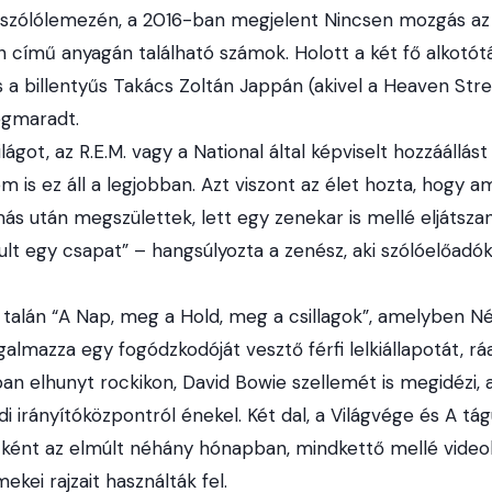
 szólólemezén, a 2016-ban megjelent Nincsen mozgás az
című anyagán található számok. Holott a két fő alkotót
 és a billentyűs Takács Zoltán Jappán (akivel a Heaven St
egmaradt.
lágot, az R.E.M. vagy a National által képviselt hozzáállás
 is ez áll a legjobban. Azt viszont az élet hozta, hogy am
s után megszülettek, lett egy zenekar is mellé eljátszan
ult egy csapat” – hangsúlyozta a zenész, aki szólóelőadó
 talán “A Nap, meg a Hold, meg a csillagok”, amelyben 
lmazza egy fogódzkodóját vesztő férfi lelkiállapotát, rá
an elhunyt rockikon, David Bowie szellemét is megidézi,
ldi irányítóközpontról énekel. Két dal, a Világvége és A t
ként az elmúlt néhány hónapban, mindkettő mellé videokl
ekei rajzait használták fel.