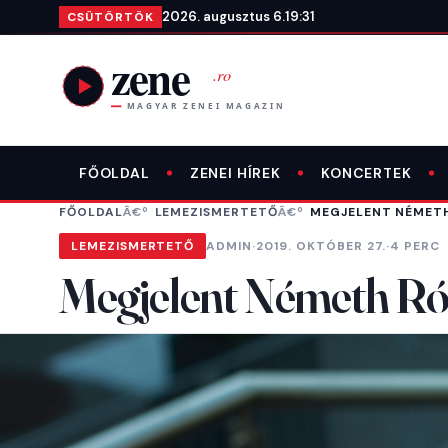
Ugrás a tartalomra
2026. augusztus 6.
19:31
CSÜTÖRTÖK
FŐOLDAL
ZENEI HÍREK
KONCERTEK
FŐOLDAL
LEMEZISMERTETŐ
MEGJELENT NÉMETH
LEMEZISMERTETŐ
ADMIN
·
2019. OKTÓBER 27.
·
4 PERC
Megjelent Németh Rób