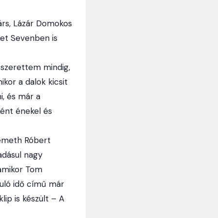
árs, Lázár Domokos
reet Sevenben is
t szerettem mindig,
ikor a dalok kicsit
i, és már a
ként énekel és
Németh Róbert
adásul nagy
 amikor Tom
águló idő című már
ip is készült – A