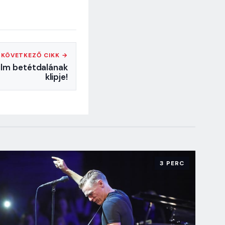
KÖVETKEZŐ CIKK →
film betétdalának
klipje!
3 PERC