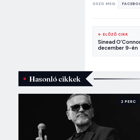
OSZD MEG:
FACEBO
← ELŐZŐ CIKK
Sinead O’Connor
december 9-én
Hasonló cikkek
2 PERC