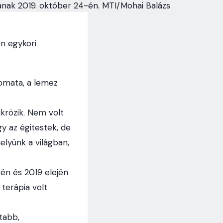
jának 2019. október 24-én. MTI/Mohai Balázs
n egykori
omata, a lemez
ükrözik. Nem volt
y az égitestek, de
helyünk a világban,
én és 2019 elején
 terápia volt
tabb,