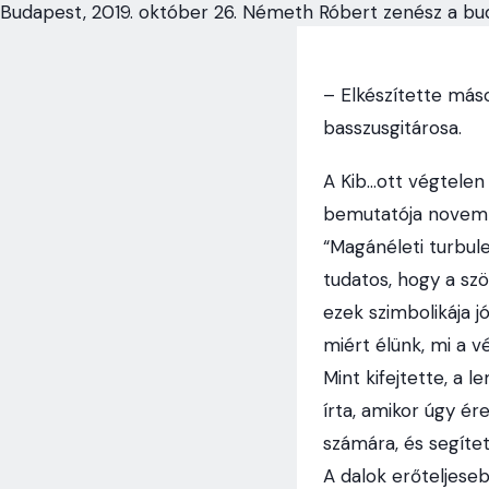
Budapest, 2019. október 26. Németh Róbert zenész a budap
– Elkészítette más
basszusgitárosa.
A Kib…ott végtelen
bemutatója novembe
“Magánéleti turbulen
tudatos, hogy a sz
ezek szimbolikája jó
miért élünk, mi a
Mint kifejtette, a
írta, amikor úgy ér
számára, és segíte
A dalok erőteljese