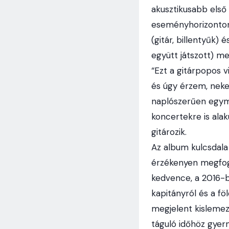
akusztikusabb első
eseményhorizonton 
(gitár, billentyűk)
együtt játszott) m
“Ezt a gitárpopos vi
és úgy érzem, nekem
naplószerűen egymá
koncertekre is alak
gitározik.
Az album kulcsdala
érzékenyen megfoga
kedvence, a 2016-b
kapitányról és a fö
megjelent kislemez
táguló időhöz gyerm