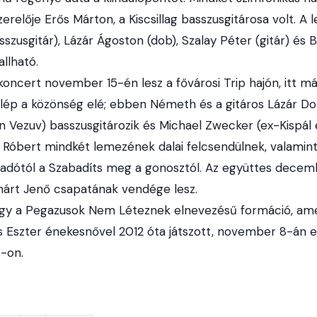
relője Erős Márton, a Kiscsillag basszusgitárosa volt. 
szusgitár), Lázár Ágoston (dob), Szalay Péter (gitár) és Bih
allható.
ncert november 15-én lesz a fővárosi Trip hajón, itt má
lép a közönség elé; ebben Németh és a gitáros Lázár D
n Vezuv) basszusgitározik és Michael Zwecker (ex-Kispál 
bert mindkét lemezének dalai felcsendülnek, valamint f
iadótól a Szabadíts meg a gonosztól. Az együttes dece
árt Jenő csapatának vendége lesz.
hogy a Pegazusok Nem Léteznek elnevezésű formáció, am
s Eszter énekesnővel 2012 óta játszott, november 8-án e
-on.