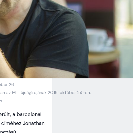
ber 26.
n az MTI újságírójának 2019. október 24-én.
zs
rült, a barcelonai
ek címéhez Jonathan
angzású