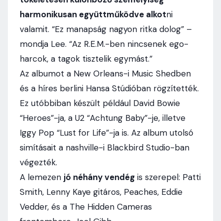
harmonikusan együttműködve alkot
ni
valamit. “Ez manapság nagyon ritka dolog” –
mondja Lee. “Az R.E.M.-ben nincsenek ego-
harcok, a tagok tisztelik egymást.”
Az albumot a New Orleans-i Music Shedben
és a híres berlini Hansa Stúdióban rögzítették.
Ez utóbbiban készült például David Bowie
“Heroes”-ja, a U2 “Achtung Baby”-je, illetve
Iggy Pop “Lust for Life”-ja is. Az album utolsó
simításait a nashville-i Blackbird Studio-ban
végezték.
A lemezen
jó néhány vendég
is szerepel: Patti
Smith, Lenny Kaye gitáros, Peaches, Eddie
Vedder, és a The Hidden Cameras