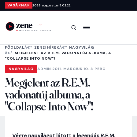
Ugrás a tartalomra
VASÁRNAP
2026. augusztus 9.
02:22
Keresés
Menü
FŐOLDAL
ZENEI HÍREK
NAGYVILÁG
MEGJELENT AZ R.E.M. VADONATÚJ ALBUMA, A
"COLLAPSE INTO NOW"!
NAGYVILÁG
ADMIN
·
2011. MÁRCIUS 10.
·
3 PERC
Megjelent az R.E.M.
vadonatúj albuma, a
"Collapse Into Now"!
Végre napvilágot látott a legendás R.E.M.