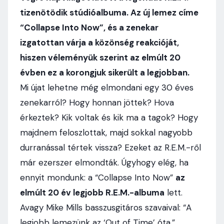
tizenötödik stúdióalbuma. Az új lemez címe
“Collapse Into Now”, és a zenekar
izgatottan várja a közönség reakcióját,
hiszen véleményük szerint az elmúlt 20
évben ez a korongjuk sikerült a legjobban.
Mi újat lehetne még elmondani egy 30 éves
zenekarról? Hogy honnan jöttek? Hova
érkeztek? Kik voltak és kik ma a tagok? Hogy
majdnem feloszlottak, majd sokkal nagyobb
durranással tértek vissza? Ezeket az R.E.M.-ről
már ezerszer elmondták. Úgyhogy elég, ha
ennyit mondunk: a “Collapse Into Now”
az
elmúlt 20 év legjobb R.E.M.-albuma
lett.
Avagy Mike Mills basszusgitáros szavaival: “A
legjobb lemezünk az ‘Out of Time’ óta.”