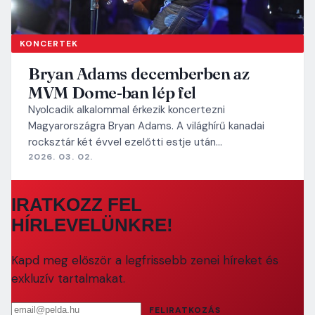
KONCERTEK
Bryan Adams decemberben az
MVM Dome-ban lép fel
Nyolcadik alkalommal érkezik koncertezni
Magyarországra Bryan Adams. A világhírű kanadai
rocksztár két évvel ezelőtti estje után…
2026. 03. 02.
IRATKOZZ FEL
HÍRLEVELÜNKRE!
Kapd meg először a legfrissebb zenei híreket és
exkluzív tartalmakat.
Email cím
FELIRATKOZÁS