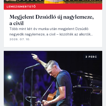
LEMEZISMERTETŐ
Megjelent Dzsúdló új nagylemeze,
a civil
Több mint két év munka után megjelent Dzsúdló
negyedik nagylemeze, a civil – közölték az alkotók…
2026. 07. 10.
3 PERC