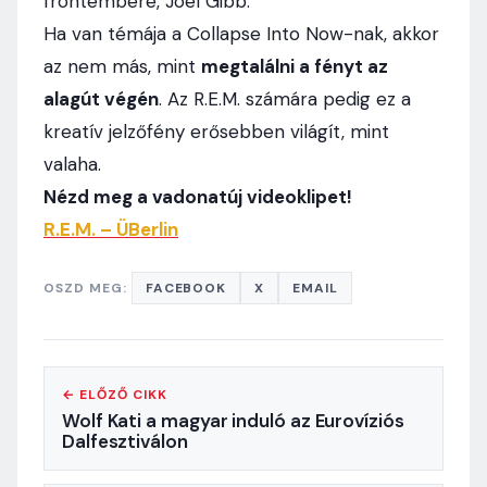
frontembere, Joel Gibb.
Ha van témája a Collapse Into Now-nak, akkor
az nem más, mint
megtalálni a fényt az
alagút végén
. Az R.E.M. számára pedig ez a
kreatív jelzőfény erősebben világít, mint
valaha.
Nézd meg a vadonatúj videoklipet!
R.E.M. – ÜBerlin
OSZD MEG:
FACEBOOK
X
EMAIL
← ELŐZŐ CIKK
Wolf Kati a magyar induló az Eurovíziós
Dalfesztiválon