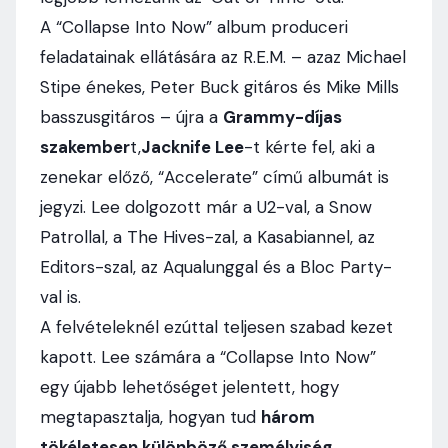
A “Collapse Into Now” album produceri
feladatainak ellátására az R.E.M. – azaz Michael
Stipe énekes, Peter Buck gitáros és Mike Mills
basszusgitáros – újra a
Grammy-díjas
szakember
t,
Jacknife Lee
-t kérte fel, aki a
zenekar előző, “Accelerate” című albumát is
jegyzi. Lee dolgozott már a U2-val, a Snow
Patrollal, a The Hives-zal, a Kasabiannel, az
Editors-szal, az Aqualunggal és a Bloc Party-
val is.
A felvételeknél ezúttal teljesen szabad kezet
kapott. Lee számára a “Collapse Into Now”
egy újabb lehetőséget jelentett, hogy
megtapasztalja, hogyan tud
három
tökéletesen különböző személyiség