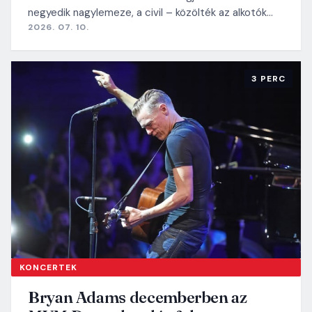
negyedik nagylemeze, a civil – közölték az alkotók…
2026. 07. 10.
3 PERC
KONCERTEK
Bryan Adams decemberben az