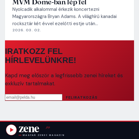
MVM Dome-ban lép fel
Nyolcadik alkalommal érkezik koncertezni
Magyarországra Bryan Adams. A világhírű kanadai
rocksztár két évvel ezelőtti estje után…
2026. 03. 02.
IRATKOZZ FEL
HÍRLEVELÜNKRE!
Kapd meg először a legfrissebb zenei híreket és
exkluzív tartalmakat.
Email cím
FELIRATKOZÁS