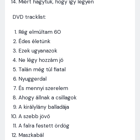
Miért hagytuk, hogy így legyen
DVD tracklist:
Rég elmúltam 60
Édes életünk
Ezek ugyanazok
Ne légy hozzám jó
Talán még túl fiatal
Nyuggerdal
És mennyi szerelem
Ahogy állnak a csillagok
A királylány balladája
A szebb jövő
A falra festett ördög
Maszkabál