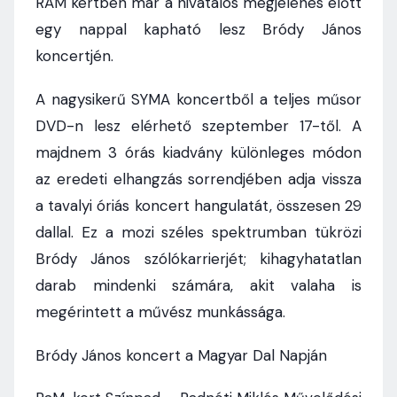
RAM kertben már a hivatalos megjelenés előtt
egy nappal kapható lesz Bródy János
koncertjén.
A nagysikerű SYMA koncertből a teljes műsor
DVD-n lesz elérhető szeptember 17-től. A
majdnem 3 órás kiadvány különleges módon
az eredeti elhangzás sorrendjében adja vissza
a tavalyi óriás koncert hangulatát, összesen 29
dallal. Ez a mozi széles spektrumban tükrözi
Bródy János szólókarrierjét; kihagyhatatlan
darab mindenki számára, akit valaha is
megérintett a művész munkássága.
Bródy János koncert a Magyar Dal Napján