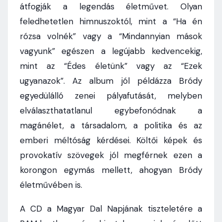
átfogják a legendás életművet. Olyan
feledhetetlen himnuszoktól, mint a “Ha én
rózsa volnék” vagy a “Mindannyian mások
vagyunk” egészen a legújabb kedvencekig,
mint az “Édes életünk” vagy az “Ezek
ugyanazok”. Az album jól példázza Bródy
egyedülálló zenei pályafutását, melyben
elválaszthatatlanul egybefonódnak a
magánélet, a társadalom, a politika és az
emberi méltóság kérdései. Költői képek és
provokatív szövegek jól megférnek ezen a
korongon egymás mellett, ahogyan Bródy
életművében is.
A CD a Magyar Dal Napjának tiszteletére a