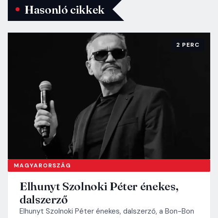
Hasonló cikkek
2 PERC
MAGYARORSZÁG
Elhunyt Szolnoki Péter énekes,
dalszerző
Elhunyt Szolnoki Péter énekes, dalszerző, a Bon-Bon