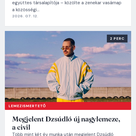
együttes társalapítója – közölte a zenekar vasárnap
a közösségi…
2026. 07. 12.
2 PERC
LEMEZISMERTETŐ
Megjelent Dzsúdló új nagylemeze,
a civil
Több mint két év munka után megjelent Dzsúdló