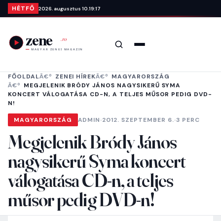
Ugrás a tartalomra
HÉTFŐ
2026. augusztus 10.
19:17
Keresés
Menü
FŐOLDAL
ZENEI HÍREK
MAGYARORSZÁG
MEGJELENIK BRÓDY JÁNOS NAGYSIKERŰ SYMA
KONCERT VÁLOGATÁSA CD-N, A TELJES MŰSOR PEDIG DVD-
N!
MAGYARORSZÁG
ADMIN
·
2012. SZEPTEMBER 6.
·
3 PERC
Megjelenik Bródy János
nagysikerű Syma koncert
válogatása CD-n, a teljes
műsor pedig DVD-n!