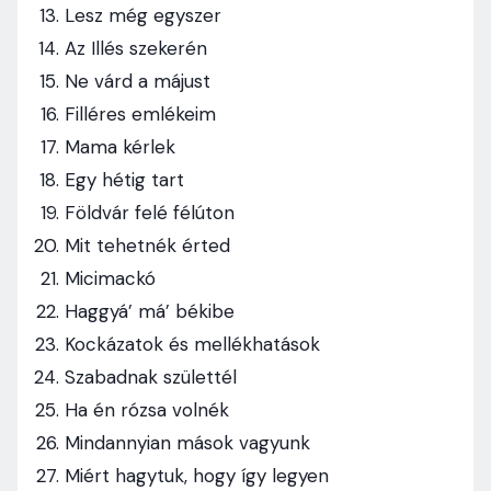
Lesz még egyszer
Az Illés szekerén
Ne várd a májust
Filléres emlékeim
Mama kérlek
Egy hétig tart
Földvár felé félúton
Mit tehetnék érted
Micimackó
Haggyá’ má’ békibe
Kockázatok és mellékhatások
Szabadnak születtél
Ha én rózsa volnék
Mindannyian mások vagyunk
Miért hagytuk, hogy így legyen