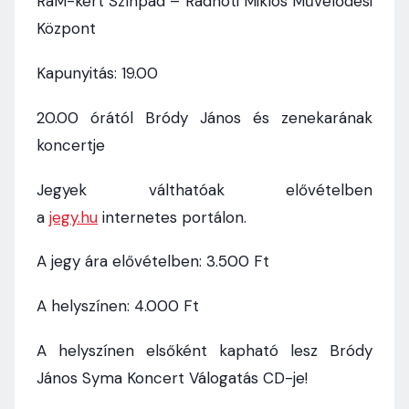
RaM-kert Színpad – Radnóti Miklós Művelődési
Központ
Kapunyitás: 19.00
20.00 órától Bródy János és zenekarának
koncertje
Jegyek válthatóak elővételben
a
jegy.hu
internetes portálon.
A jegy ára elővételben: 3.500 Ft
A helyszínen: 4.000 Ft
A helyszínen elsőként kapható lesz Bródy
János Syma Koncert Válogatás CD-je!