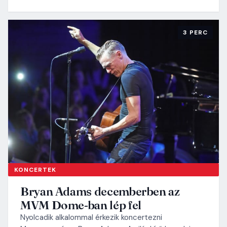
3 PERC
KONCERTEK
Bryan Adams decemberben az
MVM Dome-ban lép fel
Nyolcadik alkalommal érkezik koncertezni