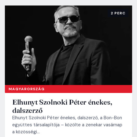
2 PERC
MAGYARORSZÁG
Elhunyt Szolnoki Péter énekes,
dalszerző
Elhunyt Szolnoki Péter énekes, dalszerző, a Bon-Bon
együttes társalapítója – közölte a zenekar vasárnap
a közösségi…