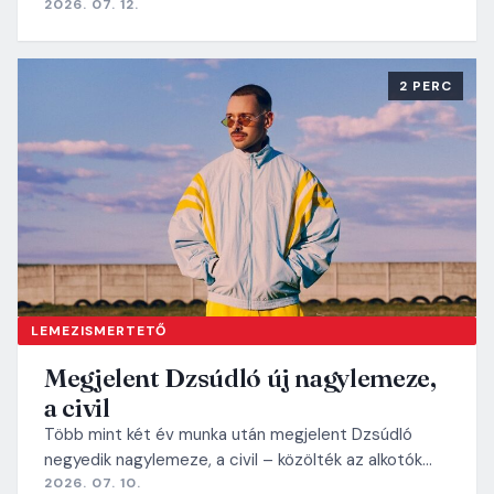
2026. 07. 12.
2 PERC
LEMEZISMERTETŐ
Megjelent Dzsúdló új nagylemeze,
a civil
Több mint két év munka után megjelent Dzsúdló
negyedik nagylemeze, a civil – közölték az alkotók…
2026. 07. 10.