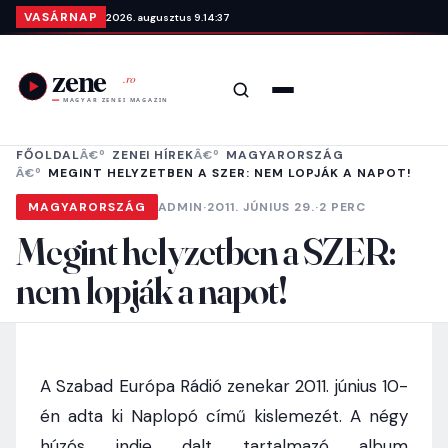
Ugrás a tartalomra
VASÁRNAP
2026. augusztus 9.
14:37
Keresés
Menü
FŐOLDAL
ZENEI HÍREK
MAGYARORSZÁG
MEGINT HELYZETBEN A SZER: NEM LOPJÁK A NAPOT!
MAGYARORSZÁG
ADMIN
·
2011. JÚNIUS 29.
·
2 PERC
Megint helyzetben a SZER:
nem lopják a napot!
A Szabad Európa Rádió zenekar 2011. június 10-
én adta ki Naplopó című kislemezét. A négy
húzós indie dalt tartalmazó album