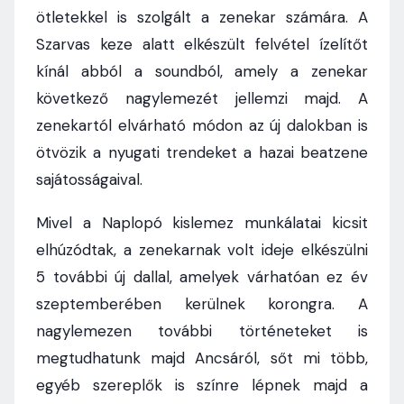
ötletekkel is szolgált a zenekar számára. A
Szarvas keze alatt elkészült felvétel ízelítőt
kínál abból a soundból, amely a zenekar
következő nagylemezét jellemzi majd. A
zenekartól elvárható módon az új dalokban is
ötvözik a nyugati trendeket a hazai beatzene
sajátosságaival.
Mivel a Naplopó kislemez munkálatai kicsit
elhúzódtak, a zenekarnak volt ideje elkészülni
5 további új dallal, amelyek várhatóan ez év
szeptemberében kerülnek korongra. A
nagylemezen további történeteket is
megtudhatunk majd Ancsáról, sőt mi több,
egyéb szereplők is színre lépnek majd a