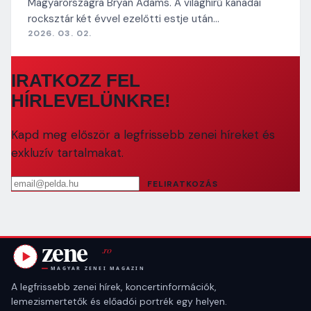
Magyarországra Bryan Adams. A világhírű kanadai
rocksztár két évvel ezelőtti estje után…
2026. 03. 02.
IRATKOZZ FEL
HÍRLEVELÜNKRE!
Kapd meg először a legfrissebb zenei híreket és
exkluzív tartalmakat.
Email cím
FELIRATKOZÁS
A legfrissebb zenei hírek, koncertinformációk,
lemezismertetők és előadói portrék egy helyen.