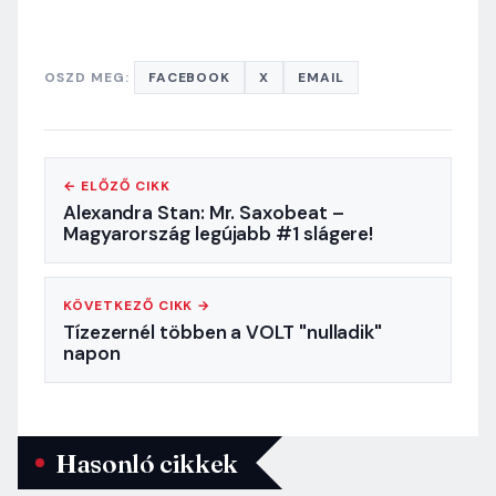
OSZD MEG:
FACEBOOK
X
EMAIL
← ELŐZŐ CIKK
Alexandra Stan: Mr. Saxobeat –
Magyarország legújabb #1 slágere!
KÖVETKEZŐ CIKK →
Tízezernél többen a VOLT "nulladik"
napon
Hasonló cikkek