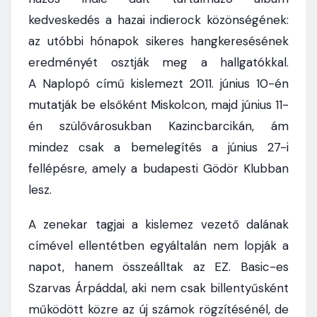
kedveskedés a hazai indierock közönségének:
az utóbbi hónapok sikeres hangkeresésének
eredményét osztják meg a hallgatókkal.
A Naplopó című kislemezt 2011. június 10-én
mutatják be elsőként Miskolcon, majd június 11-
én szülővárosukban Kazincbarcikán, ám
mindez csak a bemelegítés a június 27-i
fellépésre, amely a budapesti Gödör Klubban
lesz.
A zenekar tagjai a kislemez vezető dalának
címével ellentétben egyáltalán nem lopják a
napot, hanem összeálltak az EZ. Basic-es
Szarvas Árpáddal, aki nem csak billentyűsként
működött közre az új számok rögzítésénél, de