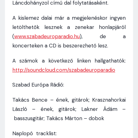
Láncdohányzol című dal folytatásaként.
A kislemez dalai már a megjelenéskor ingyen
letölthetők lesznek a zenekar honlapjáról
(
www.szabadeuroparadio.hu
), de a
koncerteken a CD is beszerezhető lesz.
A számok a következő linken hallgathatók:
http://soundcloud.com/szabadeuroparadio
Szabad Európa Rádió:
Takács Bence – ének, gitárok; Krasznahorkai
László – ének, gitárok; Lakner Ádám –
basszusgitár; Takács Márton – dobok
Naplopó tracklist: