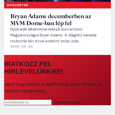
KONCERTEK
Bryan Adams decemberben az
MVM Dome-ban lép fel
Nyolcadik alkalommal érkezik koncertezni
Magyarországra Bryan Adams. A világhírű kanadai
rocksztár két évvel ezelőtti estje után…
2026. 03. 02.
IRATKOZZ FEL
HÍRLEVELÜNKRE!
Kapd meg először a legfrissebb zenei híreket és
exkluzív tartalmakat.
Email cím
FELIRATKOZÁS