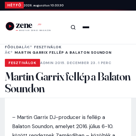
Ugrás a tartalomra
HÉTFŐ
2026. augusztus 10.
03:30
Keresés
Menü
FŐOLDAL
FESZTIVÁLOK
MARTIN GARRIX FELLÉP A BALATON SOUNDON
FESZTIVÁLOK
ADMIN
·
2015. DECEMBER 23.
·
1 PERC
Martin Garrix fellép a Balaton
Soundon
– Martin Garrix DJ-producer is fellép a
Balaton Soundon, amelyet 2016. július 6-10.
között rendeznek Zamárdiban – közölték a