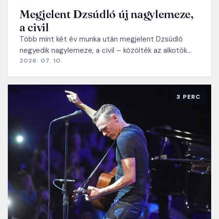
Megjelent Dzsúdló új nagylemeze,
a civil
Több mint két év munka után megjelent Dzsúdló
negyedik nagylemeze, a civil – közölték az alkotók…
2026. 07. 10.
3 PERC