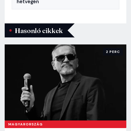
hétvégén
Hasonló cikkek
2 PERC
MAGYARORSZÁG