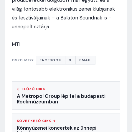
producerekkel dolgozott már együtt, és a
világ fontosabb elektronikus zenei klubjainak
és fesztiváljainak – a Balaton Soundnak is –
ünnepelt sztárja.
MTI
OSZD MEG:
FACEBOOK
X
EMAIL
← ELŐZŐ CIKK
A Metropol Group lép fel a budapesti
Rockmúzeumban
KÖVETKEZŐ CIKK →
Könnyűzenei koncertek az ünnepi