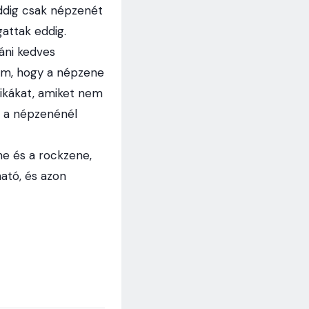
ddig csak népzenét
gattak eddig.
áni kedves
tam, hogy a népzene
mikákat, amiket nem
m a népzenénél
e és a rockzene,
ható, és azon