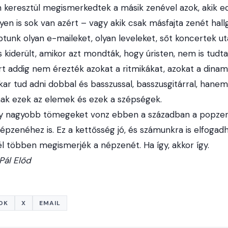
 keresztül megismerkedtek a másik zenével azok, akik e
lyen is sok van azért – vagy akik csak másfajta zenét hall
unk olyan e-maileket, olyan leveleket, sőt koncertek ut
s kiderült, amikor azt mondták, hogy úristen, nem is tud
ert addig nem érezték azokat a ritmikákat, azokat a dina
ar tud adni dobbal és basszussal, basszusgitárral, hane
k ezek az elemek és ezek a szépségek.
y nagyobb tömegeket vonz ebben a században a popzen
épzenéhez is. Ez a kettősség jó, és számunkra is elfogad
l többen megismerjék a népzenét. Ha így, akkor így.
-Pál Előd
OK
X
EMAIL