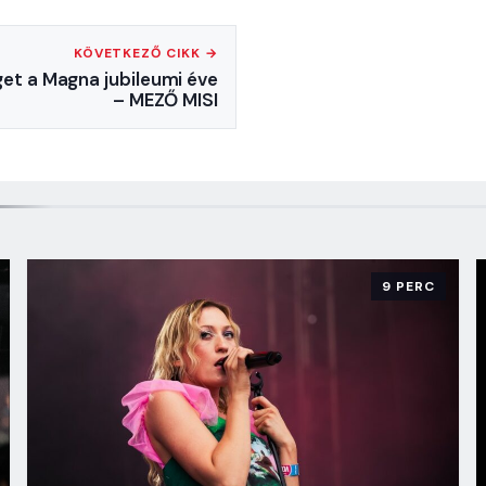
KÖVETKEZŐ CIKK →
et a Magna jubileumi éve
– MEZŐ MISI
9 PERC