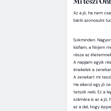
Mi teszi Ön
Az a jó, ha nem cs
bárki azonosulni tu
Sokminden. Nagyon
kisfiam, a férjem m
része az életemnek
A napjaim egyik rés
énekelek a zeneka
A zenekart mi tesz
Ha sikerül egy jó ze
tetszik neki. Ez a 
számára is az a jó
az a dal, hogy éppe