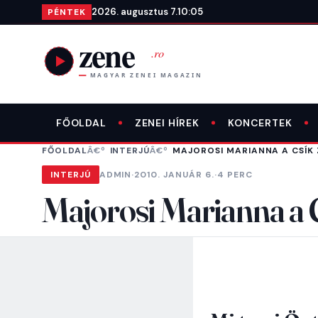
Ugrás a tartalomra
2026. augusztus 7.
10:05
PÉNTEK
FŐOLDAL
ZENEI HÍREK
KONCERTEK
FŐOLDAL
INTERJÚ
MAJOROSI MARIANNA A CSÍK
INTERJÚ
ADMIN
·
2010. JANUÁR 6.
·
4 PERC
Majorosi Marianna a 