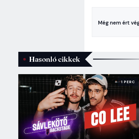
Még nem ért vég
Hasonló cikkek
1 PERC