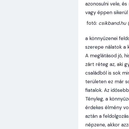
azonosulni vele, és
vagy éppen sikerül 
fotó:
csikband.hu 
a könnyűzenei feldo
szerepe nálatok a
A meglátásod jó, h
zárt réteg az, aki 
családból is sok mi
területen ez már s
fiatalok. Az időseb
Tényleg, a könnyűz
érdekes élmény vol
aztán a feldolgozás
népzene, akkor azza