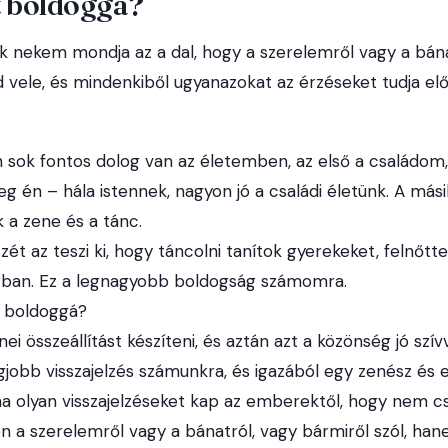
t boldoggá?
ak nekem mondja az a dal, hogy a szerelemről vagy a bán
d vele, és mindenkiből ugyanazokat az érzéseket tudja elő
 sok fontos dolog van az életemben, az első a családo
eg én – hála istennek, nagyon jó a családi életünk. A más
 a zene és a tánc.
zét az teszi ki, hogy táncolni tanítok gyerekeket, felnőtt
rban. Ez a legnagyobb boldogság számomra.
i boldoggá?
nei összeállítást készíteni, és aztán azt a közönség jó szív
legjobb visszajelzés számunkra, és igazából egy zenész és
, ha olyan visszajelzéseket kap az emberektől, hogy nem
n a szerelemről vagy a bánatról, vagy bármiről szól, han