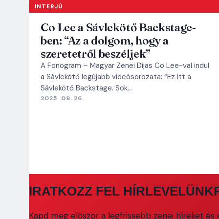
INTERJÚ
Co Lee a Sávlekötő Backstage-
ben: “Az a dolgom, hogy a
szeretetről beszéljek”
A Fonogram – Magyar Zenei Díjas Co Lee-val indul
a Sávlekötő legújabb videósorozata: “Ez itt a
Sávlekötő Backstage. Sok…
2025. 09. 26.
IRATKOZZ FEL HÍRLEVELÜNK
Kapd meg először a legfrissebb zenei híreket és e