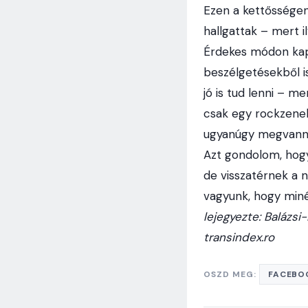
Ezen a kettősségen
hallgattak – mert i
Érdekes módon kapt
beszélgetésekből i
jó is tud lenni – m
csak egy rockzenek
ugyanúgy megvanna
Azt gondolom, hog
de visszatérnek a n
vagyunk, hogy miné
lejegyezte: Balázsi
transindex.ro
OSZD MEG:
FACEBO