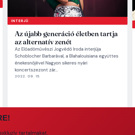
INTERJÚ
Az újabb generáció életben tartja
az alternatív zenét
Az Előadóművészi Jogvédő Iroda interjúja
Schoblocher Barbarával, a Blahalouisiana együttes
énekesnőjével Nagyon sikeres nyári
koncertszezont zár…
2022. 09. 15.
RE!
xkluzív tartalmakat.