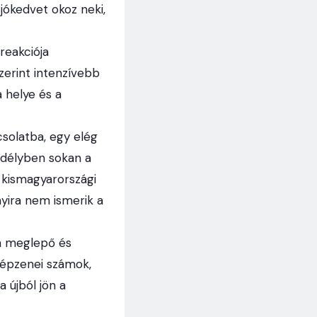
 jókedvet okoz neki,
reakciója
zerint intenzívebb
a helye és a
solatba, egy elég
Erdélyben sokan a
a kismagyarországi
yira nem ismerik a
on meglepő és
népzenei számok,
 újból jön a