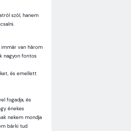
atról szól, hanem
csalni.
m, immár van három
ik nagyon fontos
eket, és emellett
vel fogadja, és
 egy énekes
 csak nekem mondja
em bárki tud