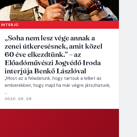
INTERJÚ
„Soha nem lesz vége annak a
zenei útkeresésnek, amit közel
60 éve elkezdtünk.” – az
Előadóművészi Jogvédő Iroda
interjúja Benkő Lászlóval
„Most az a feladatunk, hogy tartsuk a lelket az
emberekben, hogy majd ha már végre játszhatunk,
…
2020. 05. 08.