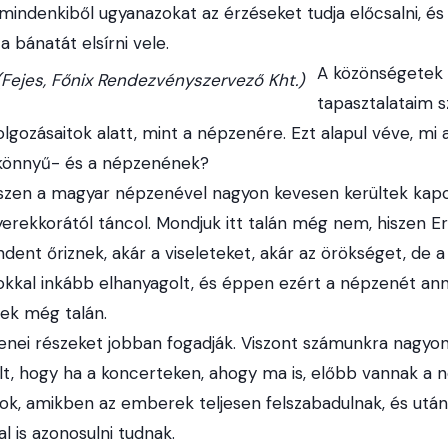
 mindenkiből ugyanazokat az érzéseket tudja előcsalni, és
a bánatát elsírni vele.
A közönségetek 
(Fejes, Főnix Rendezvényszervező Kht.)
tapasztalataim s
lgozásaitok alatt, mint a népzenére. Ezt alapul véve, mi 
 könnyű- és a népzenének?
iszen a magyar népzenével nagyon kevesen kerültek kapc
gyerekkorától táncol. Mondjuk itt talán még nem, hiszen 
ndent őriznek, akár a viseleteket, akár az örökséget, de 
okkal inkább elhanyagolt, és éppen ezért a népzenét ann
bek még talán.
enei részeket jobban fogadják. Viszont számunkra nagy
t, hogy ha a koncerteken, ahogy ma is, előbb vannak a 
ok, amikben az emberek teljesen felszabadulnak, és utána
l is azonosulni tudnak.