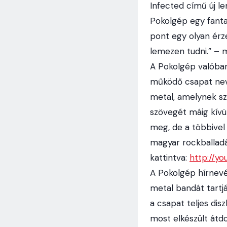
Infected című új l
Pokolgép egy fanta
pont egy olyan érz
lemezen tudni.” – 
A Pokolgép valóban
működő csapat nevé
metal, amelynek szi
szövegét máig kívül
meg, de a többivel
magyar rockballadán
kattintva:
http://y
A Pokolgép hírnevét
metal bandát tartjá
a csapat teljes dis
most elkészült átdo