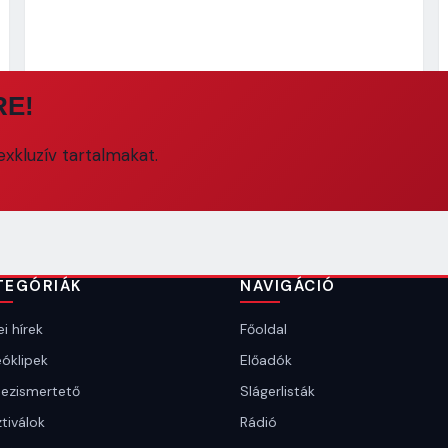
RE!
xkluzív tartalmakat.
TEGÓRIÁK
NAVIGÁCIÓ
i hírek
Főoldal
óklipek
Előadók
ezismertető
Slágerlisták
tiválok
Rádió