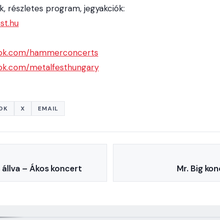
, részletes program, jegyakciók:
st
.
hu
ok
.
com
/
hammerconcerts
ok.com/metalfesthungary
OK
X
EMAIL
s állva – Ákos koncert
Mr. Big ko