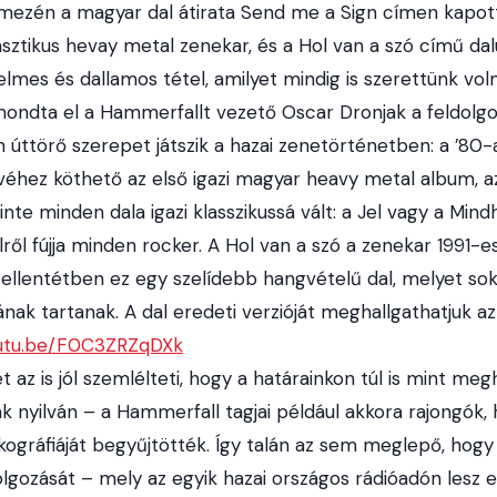
emezén a magyar dal átirata Send me a Sign címen kapott
sztikus hevay metal zenekar, és a Hol van a szó című da
elmes és dallamos tétel, amilyet mindig is szerettünk vo
mondta el a Hammerfallt vezető Oscar Dronjak a feldolg
 úttörő szerepet játszik a hazai zenetörténetben: a ’80-
hez köthető az első igazi magyar heavy metal album, az
nte minden dala igazi klasszikussá vált: a Jel vagy a Mindh
ről fújja minden rocker. A Hol van a szó a zenekar 1991-e
 ellentétben ez egy szelídebb hangvételű dal, melyet so
ak tartanak. A dal eredeti verzióját meghallgathatjuk az 
outu.be/F0C3ZRZqDXk
 az is jól szemlélteti, hogy a határainkon túl is mint m
k nyilván – a Hammerfall tagjai például akkora rajongók,
zkográfiáját begyűjtötték. Így talán az sem meglepő, hog
lgozását – mely az egyik hazai országos rádióadón lesz e