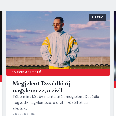
2 PERC
LEMEZISMERTETŐ
Megjelent Dzsúdló új
nagylemeze, a civil
Több mint két év munka után megjelent Dzsúdló
negyedik nagylemeze, a civil – közölték az
alkotók…
2026. 07. 10.