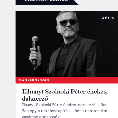
2 PERC
MAGYARORSZÁG
Elhunyt Szolnoki Péter énekes,
dalszerző
Elhunyt Szolnoki Péter énekes, dalszerző, a Bon-
Bon együttes társalapítója – közölte a zenekar
vasárnap a közösségi…