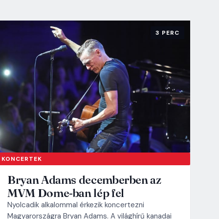
3 PERC
KONCERTEK
Bryan Adams decemberben az
MVM Dome-ban lép fel
Nyolcadik alkalommal érkezik koncertezni
Magyarországra Bryan Adams. A világhírű kanadai