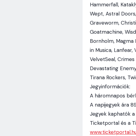
Hammerfall, Katakly
Wept, Astral Doors, 
Graveworm, Christia
Goatmachine, Wisd
Bornholm, Magma Ri
in Musica, Lanfear,
VelvetSeal, Crimes
Devastating Enemy, 
Tirana Rockers, Tw
Jegyinformációk:
A háromnapos bérle
A napijegyek ára 89
Jegyek kaphatók a
Ticketportal és a T
www.ticketportal.h