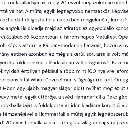
zép rockballadájának, mely 20 évvel megszületése után
rtté válhat. A műfaj egyik legnagyobb nemzetközi képvise
 ezt a dalt dolgozta fel a napokban megjelenő új lemezé
s angolul is előadja majd az átiratot: az egyedülálló konc
bérci Szabadidő Központban, a három napos Metalfest Ope
lt képes áttörni a Kárpát-medence határait, hiszen a nye
ány estben azonban ez mégis sikerül, sőt, arra is volt m
lyen külföldi zenekar előadásában vált világhírűvé. Ez a m
nyi dalt ért: ilyen például a több mint 100 nyelvre lefo
corpions által White Dove címen világslágerré tett Omega
11-ben egy újabb magyar sláger előtt nyílhat meg az út a 
avy metal egyik úttörője, a svéd Hammerfall a Pokolgép
 rockballadáját is feldolgozta az idén kiadásra kerülő új a
s fémzenéjével a Hammerfall a műfaj egyik legnépszerűb
’ 20 éves fennállása alatt az egész világon nagy népszer