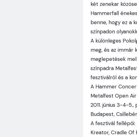
két zenekar közösen
Hammerfall énekes 
benne, hogy ez a k
színpadon olyanokka
A különleges Pokol
meg, és az immár k
meglepetések mellet
színpadra Metalfest
fesztiválról és a k
A Hammer Concerts
Metalfest Open Air
2011. június 3-4-5.
Budapest, Csillebér
A fesztivál fellépői:
Kreator, Cradle Of