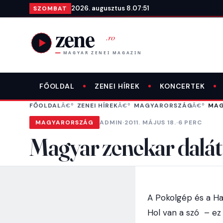
Ugrás a tartalomra
2026. augusztus 8.
07:51
SZOMBAT
FŐOLDAL
ZENEI HÍREK
KONCERTEK
FŐOLDAL
ZENEI HÍREK
MAGYARORSZÁG
MAG
MAGYARORSZÁG
ADMIN
·
2011. MÁJUS 18.
·
6 PERC
Magyar zenekar dalát d
A Pokolgép és a Ha
Hol van a szó – ez