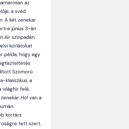
 hamarosan az
lője, a svéd
n. A két zenekar
ertre június 3-án
n Air színpadán.
lvi korlátokat
ár példa, hogy egy
egtiszteltetés
rdított Szomorú
-klasszikus, a
világhír felé,
 zenekar Hol van a
lbumán.
b kortárs
űségre tett szert.