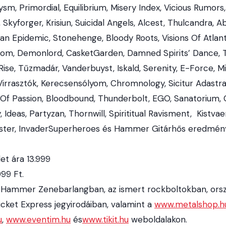
sm, Primordial, Equilibrium, Misery Index, Vicious Rumor
Skyforger, Krisiun, Suicidal Angels, Alcest, Thulcandra, Abi
n Epidemic, Stonehenge, Bloody Roots, Visions Of Atlanti
om, Demonlord, CasketGarden, Damned Spirits’ Dance, T
se, Tűzmadár, Vanderbuyst, Iskald, Serenity, E-Force, Mi
 Virrasztók, Kerecsensólyom, Chromnology, Sicitur Adastra,
 Of Passion, Bloodbound, Thunderbolt, EGO, Sanatorium, 
Ideas, Partyzan, Thornwill, Spirititual Ravisment, Kistvae
ister, InvaderSuperheroes és Hammer Gitárhős eredmény
t ára 13.999
99 Ft.
 Hammer Zenebarlangban, az ismert rockboltokban, orsz
icket Express jegyirodáiban, valamint a
www.metalshop.h
u
,
www.eventim.hu
és
www.tikit.hu
weboldalakon.