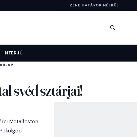
ZENE HATÁROK NÉLKÜL
Keresés
INTERJÚ
ÁRJAI!
l svéd sztárjai!
érci Metalfesten
a Pokolgép