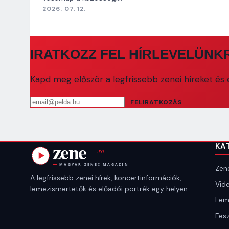
2026. 07. 12.
IRATKOZZ FEL HÍRLEVELÜNK
Kapd meg először a legfrissebb zenei híreket és e
Email cím
FELIRATKOZÁS
KA
Zene
A legfrissebb zenei hírek, koncertinformációk,
Vide
lemezismertetők és előadói portrék egy helyen.
Lem
Fesz