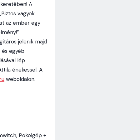
t keretében! A
„Biztos vagyok
zhat az ember egy
élmény!”
itáros jelenik majd
a és egyéb
lásával lép
ttila énekessel. A
hu
weboldalon.
rmwitch, Pokolgép +