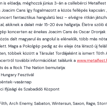
 is előadja, méghozzá június 3-án a csillebérci Metalfes
Joacim Cans így fogalmazott a közös fellépés kapcsán: 
oncert fantasztikus hangulatú lesz – elvégre ritkán játs
l, akiknek a dalait már 15-20 éve hallgatja. Életre szóló 
gép koncerten az énekes Joacim Cans és Oscar Dronjak g
özös dalt magyarul és angolul is eléneklik, több más nót
t. Maga a Pokolgép pedig az év eleje óta létező új felál
en, többek között a Társulat Tordájaként is ismert Tóth A
oncertről további információkat találunk a
www.metalfest.
 és a Rock The Nation bemutatja:
 Hungary Fesztivál
, péntek-vasárnap
ci Ifjúsági és Szabadidő Központ
 Filth, Arch Enemy, Sabaton, Wintersun, Saxon, Rage, Sto