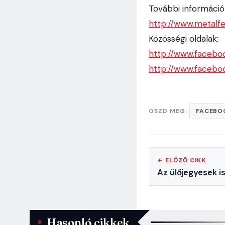
További információk
http
://
www
.
metalfe
Közösségi oldalak:
http
://
www
.
facebo
http://www.facebo
OSZD MEG:
FACEBO
← ELŐZŐ CIKK
Az ülőjegyesek i
Hasonló cikkek