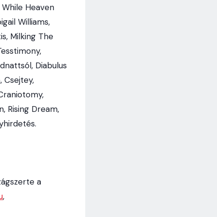
s, While Heaven
gail Williams,
s, Milking The
esstimony,
dnattsól, Diabulus
 Csejtey,
Craniotomy,
n, Rising Dream,
hirdetés.
ágszerte a
u
,