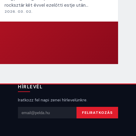
rocksztár két évvel ezelőtti estje után…
2026. 03. 02.
HÍRLEVÉL
Iratkozz fel napi zenei hírlevelünkre.
Email cím
FELIRATKOZÁS