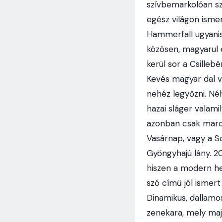
szívbemarkolóan s
egész világon isme
Hammerfall ugyanis
közösen, magyarul é
kerül sor a Csille
Kevés magyar dal vo
nehéz legyőzni. Néh
hazai sláger valami
azonban csak marok
Vasárnap, vagy a S
Gyöngyhajú lány. 20
hiszen a modern he
szó című jól ismert
Dinamikus, dallamo
zenekara, mely majd