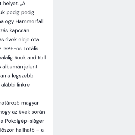
 helyet. „A
luk pedig pedig
lna egy Hammerfall
ozás kapcsán.
as évek eleje óta
 1986-os Totális
alálig Rock and Roll
s albumán jelent
kan a legszebb
alábbi linkre
eghatározó magyar
 hogy az évek során
y a Pokolgép-sláger
lőször hallható – a