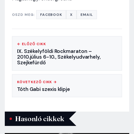
OSZD MEG:
FACEBOOK
X
EMAIL
← ELŐZŐ CIKK
IX. Székelyföldi Rockmaraton –
2010.július 6-10., Székelyudvarhely,
Szejkefürdő
KÖVETKEZŐ CIKK →
Tóth Gabi szexis klipje
Hasonló cikkek