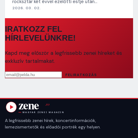
rocksztár két évvel ezelőtti estje után…
2026. 03. 02.
IRATKOZZ FEL
HÍRLEVELÜNKRE!
Kapd meg először a legfrissebb zenei híreket és
exkluzív tartalmakat.
Email cím
FELIRATKOZÁS
A legfrissebb zenei hírek, koncertinformációk,
lemezismertetők és előadói portrék egy helyen.