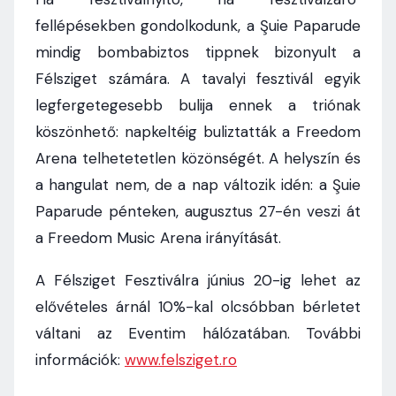
fellépésekben gondolkodunk, a Şuie Paparude
mindig bombabiztos tippnek bizonyult a
Félsziget számára. A tavalyi fesztivál egyik
legfergetegesebb bulija ennek a triónak
köszönhető: napkeltéig buliztatták a Freedom
Arena telhetetetlen közönségét. A helyszín és
a hangulat nem, de a nap változik idén: a Şuie
Paparude pénteken, augusztus 27-én veszi át
a Freedom Music Arena irányítását.
A Félsziget Fesztiválra június 20-ig lehet az
elővételes árnál 10%-kal olcsóbban bérletet
váltani az Eventim hálózatában. További
információk:
www.felsziget.ro