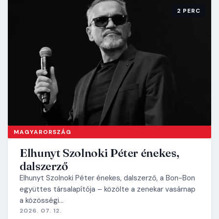
2 PERC
MAGYARORSZÁG
Elhunyt Szolnoki Péter énekes,
dalszerző
Elhunyt Szolnoki Péter énekes, dalszerző, a Bon-Bon
együttes társalapítója – közölte a zenekar vasárnap
a közösségi…
2026. 07. 12.