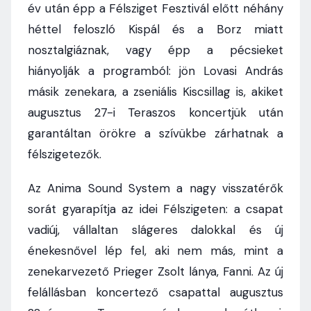
év után épp a Félsziget Fesztivál előtt néhány
héttel feloszló Kispál és a Borz miatt
nosztalgiáznak, vagy épp a pécsieket
hiányolják a programból: jön Lovasi András
másik zenekara, a zseniális Kiscsillag is, akiket
augusztus 27-i Teraszos koncertjük után
garantáltan örökre a szívükbe zárhatnak a
félszigetezők.
Az Anima Sound System a nagy visszatérők
sorát gyarapítja az idei Félszigeten: a csapat
vadiúj, vállaltan slágeres dalokkal és új
énekesnővel lép fel, aki nem más, mint a
zenekarvezető Prieger Zsolt lánya, Fanni. Az új
felállásban koncertező csapattal augusztus