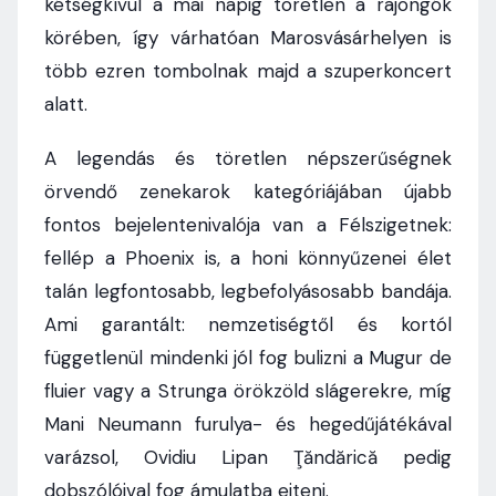
kétségkívül a mai napig töretlen a rajongók
körében, így várhatóan Marosvásárhelyen is
több ezren tombolnak majd a szuperkoncert
alatt.
A legendás és töretlen népszerűségnek
örvendő zenekarok kategóriájában újabb
fontos bejelentenivalója van a Félszigetnek:
fellép a Phoenix is, a honi könnyűzenei élet
talán legfontosabb, legbefolyásosabb bandája.
Ami garantált: nemzetiségtől és kortól
függetlenül mindenki jól fog bulizni a Mugur de
fluier vagy a Strunga örökzöld slágerekre, míg
Mani Neumann furulya- és hegedűjátékával
varázsol, Ovidiu Lipan Ţăndărică pedig
dobszólóival fog ámulatba ejteni.