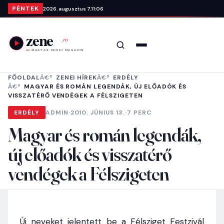
Ugrás a tartalomra
PÉNTEK
2026. augusztus 7.
11:06
Keresés
Menü
FŐOLDAL
ZENEI HÍREK
ERDÉLY
MAGYAR ÉS ROMÁN LEGENDÁK, ÚJ ELŐADÓK ÉS
VISSZATÉRŐ VENDÉGEK A FÉLSZIGETEN
ERDÉLY
ADMIN
·
2010. JÚNIUS 13.
·
7 PERC
Magyar és román legendák,
új előadók és visszatérő
vendégek a Félszigeten
Új neveket jelentett be a Félsziget Festzivál