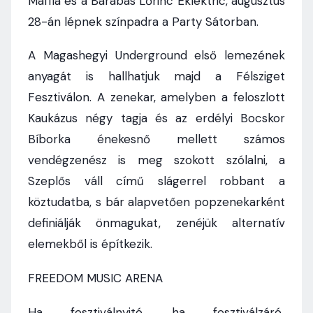
Maffia és a Barabás Lőrinc Eklektric, augusztus
28-án lépnek színpadra a Party Sátorban.
A Magashegyi Underground első lemezének
anyagát is hallhatjuk majd a Félsziget
Fesztiválon. A zenekar, amelyben a feloszlott
Kaukázus négy tagja és az erdélyi Bocskor
Bíborka énekesnő mellett számos
vendégzenész is meg szokott szólalni, a
Szeplős váll című slágerrel robbant a
köztudatba, s bár alapvetően popzenekarként
definiálják önmagukat, zenéjük alternatív
elemekből is építkezik.
FREEDOM MUSIC ARENA
Ha fesztiválnyitó, ha fesztiválzáró