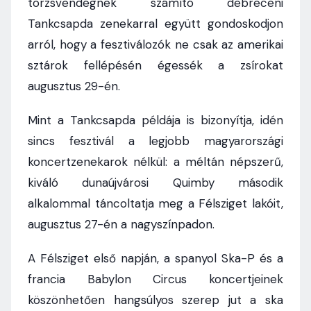
törzsvendégnek számító debreceni
Tankcsapda zenekarral együtt gondoskodjon
arról, hogy a fesztiválozók ne csak az amerikai
sztárok fellépésén égessék a zsírokat
augusztus 29-én.
Mint a Tankcsapda példája is bizonyítja, idén
sincs fesztivál a legjobb magyarországi
koncertzenekarok nélkül: a méltán népszerű,
kiváló dunaújvárosi Quimby második
alkalommal táncoltatja meg a Félsziget lakóit,
augusztus 27-én a nagyszínpadon.
A Félsziget első napján, a spanyol Ska-P és a
francia Babylon Circus koncertjeinek
köszönhetően hangsúlyos szerep jut a ska