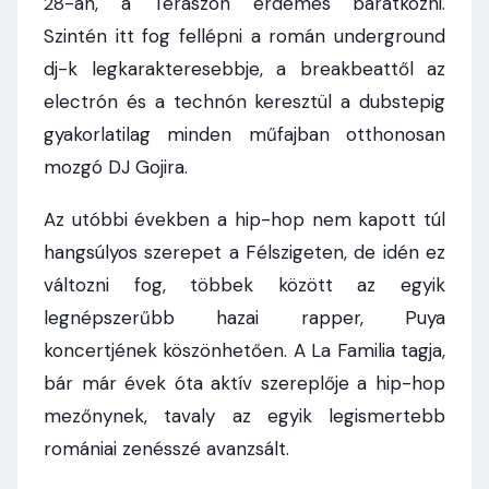
28-án, a Teraszon érdemes barátkozni.
Szintén itt fog fellépni a román underground
dj-k legkarakteresebbje, a breakbeattől az
electrón és a technón keresztül a dubstepig
gyakorlatilag minden műfajban otthonosan
mozgó DJ Gojira.
Az utóbbi években a hip-hop nem kapott túl
hangsúlyos szerepet a Félszigeten, de idén ez
változni fog, többek között az egyik
legnépszerűbb hazai rapper, Puya
koncertjének köszönhetően. A La Familia tagja,
bár már évek óta aktív szereplője a hip-hop
mezőnynek, tavaly az egyik legismertebb
romániai zenésszé avanzsált.