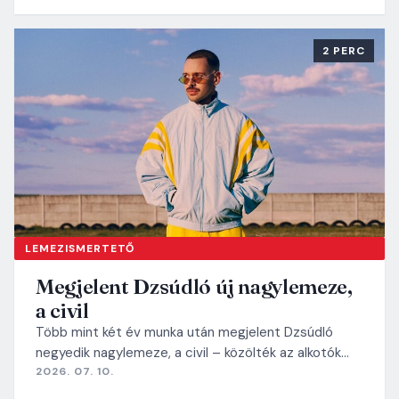
2 PERC
LEMEZISMERTETŐ
Megjelent Dzsúdló új nagylemeze,
a civil
Több mint két év munka után megjelent Dzsúdló
negyedik nagylemeze, a civil – közölték az alkotók…
2026. 07. 10.