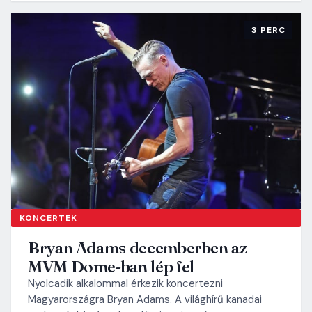
3 PERC
KONCERTEK
Bryan Adams decemberben az
MVM Dome-ban lép fel
Nyolcadik alkalommal érkezik koncertezni
Magyarországra Bryan Adams. A világhírű kanadai