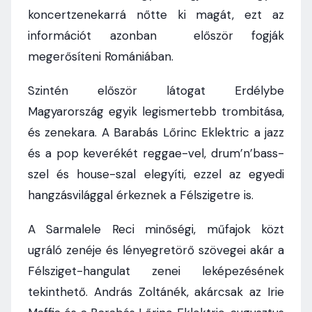
koncertzenekarrá nőtte ki magát, ezt az
információt azonban először fogják
megerősíteni Romániában.
Szintén először látogat Erdélybe
Magyarország egyik legismertebb trombitása,
és zenekara. A Barabás Lőrinc Eklektric a jazz
és a pop keverékét reggae-vel, drum’n’bass-
szel és house-szal elegyíti, ezzel az egyedi
hangzásvilággal érkeznek a Félszigetre is.
A Sarmalele Reci minőségi, műfajok közt
ugráló zenéje és lényegretörő szövegei akár a
Félsziget-hangulat zenei leképezésének
tekinthető. András Zoltánék, akárcsak az Irie