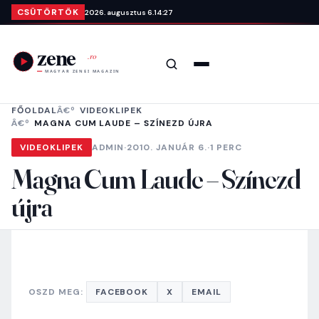
Ugrás a tartalomra
CSÜTÖRTÖK
2026. augusztus 6.
14:27
Keresés
Menü
FŐOLDAL
VIDEOKLIPEK
MAGNA CUM LAUDE – SZÍNEZD ÚJRA
VIDEOKLIPEK
ADMIN
·
2010. JANUÁR 6.
·
1 PERC
Magna Cum Laude – Színezd
újra
OSZD MEG:
FACEBOOK
X
EMAIL