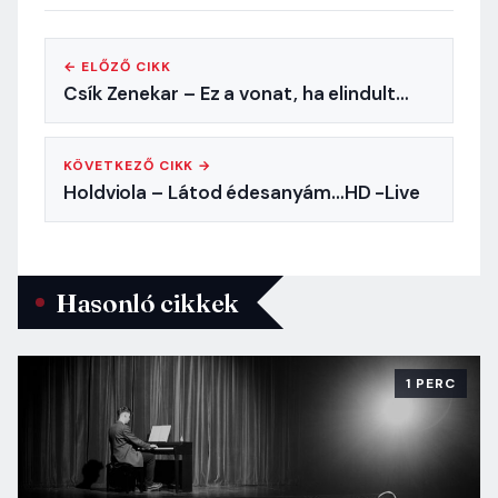
← ELŐZŐ CIKK
Csík Zenekar – Ez a vonat, ha elindult…
KÖVETKEZŐ CIKK →
Holdviola – Látod édesanyám…HD -Live
Hasonló cikkek
1 PERC