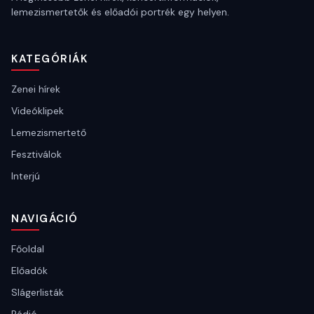
lemezismertetők és előadói portrék egy helyen.
KATEGÓRIÁK
Zenei hírek
Videóklipek
Lemezismertető
Fesztiválok
Interjú
NAVIGÁCIÓ
Főoldal
Előadók
Slágerlisták
Rádió