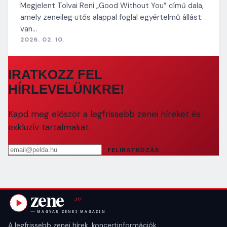
Megjelent Tolvai Reni „Good Without You” című dala,
amely zeneileg ütős alappal foglal egyértelmű állást:
van…
2026. 02. 10.
IRATKOZZ FEL
HÍRLEVELÜNKRE!
Kapd meg először a legfrissebb zenei híreket és
exkluzív tartalmakat.
Email cím
FELIRATKOZÁS
A legfrissebb zenei hírek, koncertinformációk,