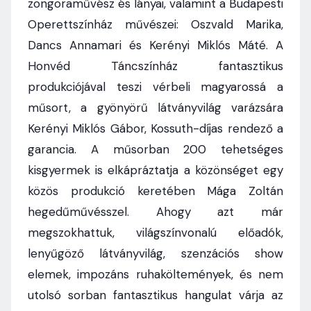
zongoraművész és lányai, valamint a Budapesti
Operettszínház művészei: Oszvald Marika,
Dancs Annamari és Kerényi Miklós Máté. A
Honvéd Táncszínház fantasztikus
produkciójával teszi vérbeli magyarossá a
műsort, a gyönyörű látványvilág varázsára
Kerényi Miklós Gábor, Kossuth-díjas rendező a
garancia. A műsorban 200 tehetséges
kisgyermek is elkápráztatja a közönséget egy
közös produkció keretében Mága Zoltán
hegedűművésszel. Ahogy azt már
megszokhattuk, világszínvonalú előadók,
lenyűgöző látványvilág, szenzációs show
elemek, impozáns ruhaköltemények, és nem
utolsó sorban fantasztikus hangulat várja az