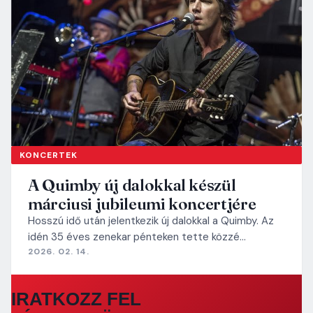
KONCERTEK
A Quimby új dalokkal készül
márciusi jubileumi koncertjére
Hosszú idő után jelentkezik új dalokkal a Quimby. Az
idén 35 éves zenekar pénteken tette közzé…
2026. 02. 14.
IRATKOZZ FEL