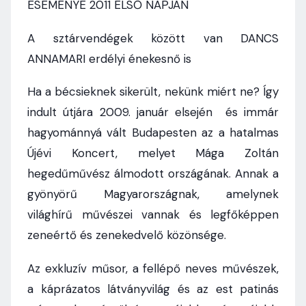
ESEMÉNYE 2011 ELSŐ NAPJÁN
A sztárvendégek között van DANCS
ANNAMARI erdélyi énekesnő is
Ha a bécsieknek sikerült, nekünk miért ne? Így
indult útjára 2009. január elsején és immár
hagyománnyá vált Budapesten az a hatalmas
Újévi Koncert, melyet Mága Zoltán
hegedűművész álmodott országának. Annak a
gyönyörű Magyarországnak, amelynek
világhírű művészei vannak és legfőképpen
zeneértő és zenekedvelő közönsége.
Az exkluzív műsor, a fellépő neves művészek,
a káprázatos látványvilág és az est patinás