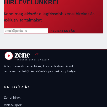
HÍRLEVELÜNKRE!
Kapd meg először a legfrissebb zenei híreket és
exkluzív tartalmakat.
Email cím
FELIRATKOZÁS
A legfrissebb zenei hírek, koncertinformációk,
lemezismertetők és előadói portrék egy helyen.
KATEGÓRIÁK
Zenei hírek
Videóklipek