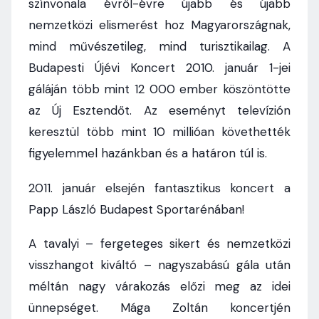
színvonala évről-évre újabb és újabb
nemzetközi elismerést hoz Magyarországnak,
mind művészetileg, mind turisztikailag. A
Budapesti Újévi Koncert 2010. január 1-jei
gáláján több mint 12 000 ember köszöntötte
az Új Esztendőt. Az eseményt televízión
keresztül több mint 10 millióan követhették
figyelemmel hazánkban és a határon túl is.
2011. január elsején fantasztikus koncert a
Papp László Budapest Sportarénában!
A tavalyi – fergeteges sikert és nemzetközi
visszhangot kiváltó – nagyszabású gála után
méltán nagy várakozás előzi meg az idei
ünnepséget. Mága Zoltán koncertjén