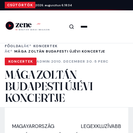
Ugrás a tartalomra
CSÜTÖRTÖK
2026. augusztus 6.
18:34
Keresés
Menü
FŐOLDAL
KONCERTEK
MÁGA ZOLTÁN BUDAPESTI ÚJÉVI KONCERTJE
KONCERTEK
ADMIN
·
2010. DECEMBER 30.
·
5 PERC
MÁGA ZOLTÁN
BUDAPESTI ÚJÉVI
KONCERTJE
MAGAYARORSZÁG LEGEXKLUZÍVABB