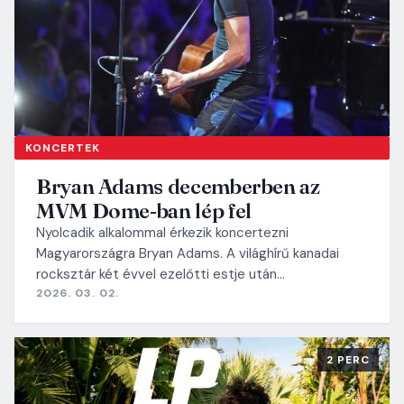
KONCERTEK
Bryan Adams decemberben az
MVM Dome-ban lép fel
Nyolcadik alkalommal érkezik koncertezni
Magyarországra Bryan Adams. A világhírű kanadai
rocksztár két évvel ezelőtti estje után…
2026. 03. 02.
2 PERC