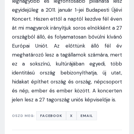
legnagyobb és legfontosabb pillanata lesz
egyidejűleg a 2011. január 1-jei Budapesti Újévi
Koncert. Hiszen ettől a naptól kezdve fél éven
át mi magyarok irányítjuk soros elnökként a 27
országból álló, és folyamatosan bővülni kívánó
Európai Uniót. Az előttünk álló fél év
meghatározó lesz a tagállamok számára, mert
ez a sokszínű, kultúrájában egyedi, több
identitású ország bebizonyíthatja, új utat,
hidakat építhet ország és ország, népcsoport
és nép, ember és ember között. A koncerten
jelen lesz a 27 tagország uniós képviselője is.
OSZD MEG:
FACEBOOK
X
EMAIL