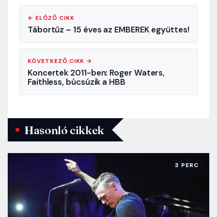
← ELŐZŐ CIKK
Tábortűz – 15 éves az EMBEREK együttes!
KÖVETKEZŐ CIKK →
Koncertek 2011-ben: Roger Waters,
Faithless, búcsúzik a HBB
Hasonló cikkek
3 PERC