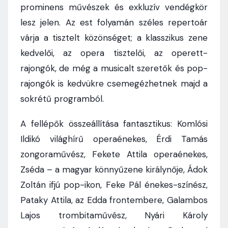
prominens művészek és exkluzív vendégkör
lesz jelen. Az est folyamán széles repertoár
várja a tisztelt közönséget; a klasszikus zene
kedvelői, az opera tisztelői, az operett-
rajongók, de még a musicalt szeretők és pop-
rajongók is kedvükre csemegézhetnek majd a
sokrétű programból.
A fellépők összeállítása fantasztikus: Komlósi
Ildikó világhírű operaénekes, Érdi Tamás
zongoraművész, Fekete Attila operaénekes,
Zséda – a magyar könnyűzene királynője, Ádok
Zoltán ifjú pop-ikon, Feke Pál énekes-színész,
Pataky Attila, az Edda frontembere, Galambos
Lajos trombitaművész, Nyári Károly