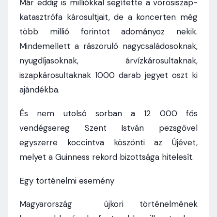
Már eddig is milliókkal segítette a vörösiszap-
katasztrófa károsultjait, de a koncerten még
több millió forintot adományoz nekik.
Mindemellett a rászoruló nagycsaládosoknak,
nyugdíjasoknak, árvízkárosultaknak,
iszapkárosultaknak 1000 darab jegyet oszt ki
ajándékba.
És nem utolsó sorban a 12 000 fős
vendégsereg Szent István pezsgővel
egyszerre koccintva köszönti az Újévet,
melyet a Guinness rekord bizottsága hitelesít.
Egy történelmi esemény
Magyarország újkori történelmének