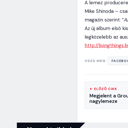
A lemez producerei 
Mike Shinoda – csa
magazin szerint: “
A
Az új album első ki
legközelebb az ausz
http://livingthings.
l
OSZD MEG:
FACEBO
← ELŐZŐ CIKK
Megjelent a Gro
nagylemeze