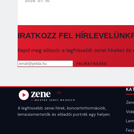
2026. 07. 10.
IRATKOZZ FEL HÍRLEVELÜNK
Kapd meg először a legfrissebb zenei híreket és e
Email cím
FELIRATKOZÁS
KA
Zene
A legfrissebb zenei hírek, koncertinformációk,
Vide
lemezismertetők és előadói portrék egy helyen.
Lem
Fesz