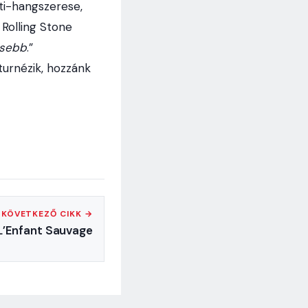
lti-hangszerese,
 Rolling Stone
ősebb
.”
turnézik, hozzánk
KÖVETKEZŐ CIKK →
L’Enfant Sauvage