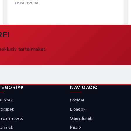
2026. 02. 16.
RE!
xkluzív tartalmakat.
TEGÓRIÁK
NAVIGÁCIÓ
i hírek
Főoldal
óklipek
Előadók
ezismertető
Slágerlisták
tiválok
Rádió