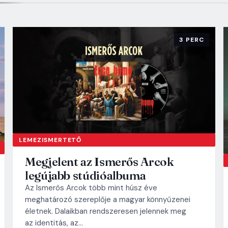
3 PERC
LEMEZISMERTETŐ
Megjelent az Ismerős Arcok
legújabb stúdióalbuma
Az Ismerős Arcok több mint húsz éve
meghatározó szereplője a magyar könnyűzenei
életnek. Dalaikban rendszeresen jelennek meg
az identitás, az…