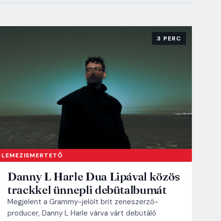
3 PERC
LEMEZISMERTETŐ
Danny L Harle Dua Lipával közös
trackkel ünnepli debütalbumát
Megjelent a Grammy-jelölt brit zeneszerző-
producer, Danny L Harle várva várt debütáló