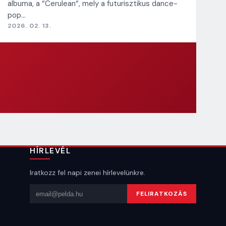
albuma, a “Cerulean“, mely a futurisztikus dance-
pop…
2026. 02. 13.
HÍRLEVÉL
Iratkozz fel napi zenei hírlevelünkre.
Email cím
FELIRATKOZÁS