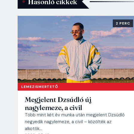
Hasonló cikkek
2 PERC
LEMEZISMERTETŐ
Megjelent Dzsúdló új
nagylemeze, a civil
Több mint két év munka után megjelent Dzsúdló
negyedik nagylemeze, a civil – közölték az
alkotók…