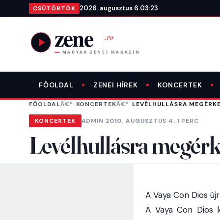
Ugrás a tartalomra
2026. augusztus 6.
03:23
CSÜTÖRTÖK
FŐOLDAL
ZENEI HÍREK
KONCERTEK
FŐOLDAL
KONCERTEK
LEVÉLHULLÁSRA MEGÉRKE
KONCERTEK
ADMIN
·
2010. AUGUSZTUS 4.
·
1 PERC
Levélhullásra megérk
A Vaya Con Dios új
A Vaya Con Dios 