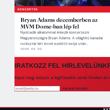
KONCERTEK
Bryan Adams decemberben az
MVM Dome-ban lép fel
Nyolcadik alkalommal érkezik koncertezni
Magyarországra Bryan Adams. A világhírű kanadai
rocksztár két évvel ezelőtti estje után…
2026. 03. 02.
IRATKOZZ FEL HÍRLEVELÜNK
Kapd meg először a legfrissebb zenei híreket és e
Email cím
FELIRATKOZÁS
KA