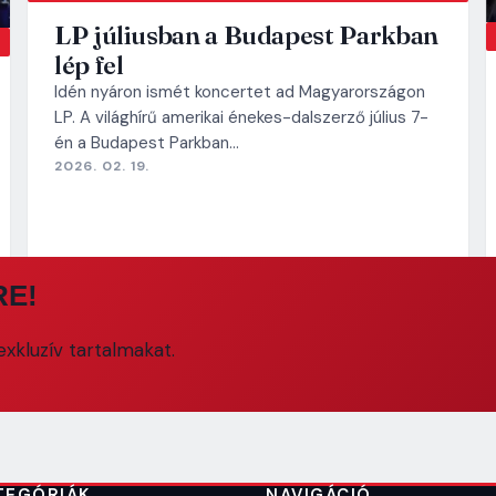
LP júliusban a Budapest Parkban
lép fel
Idén nyáron ismét koncertet ad Magyarországon
LP. A világhírű amerikai énekes-dalszerző július 7-
én a Budapest Parkban…
2026. 02. 19.
RE!
xkluzív tartalmakat.
TEGÓRIÁK
NAVIGÁCIÓ