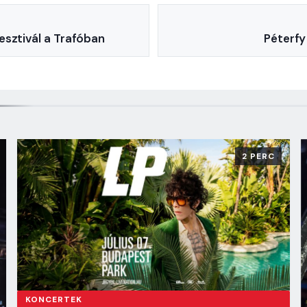
esztivál a Trafóban
Péterfy
2 PERC
KONCERTEK