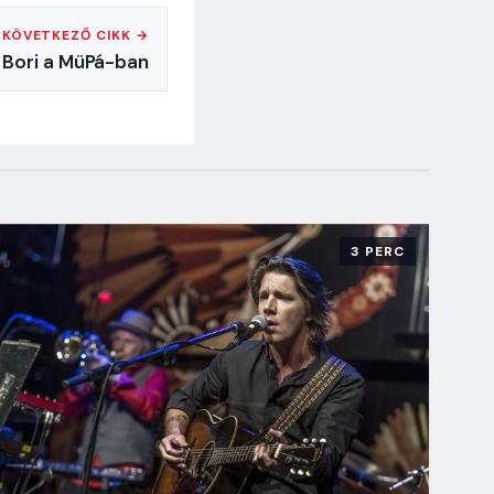
KÖVETKEZŐ CIKK →
 Bori a MüPá-ban
3 PERC