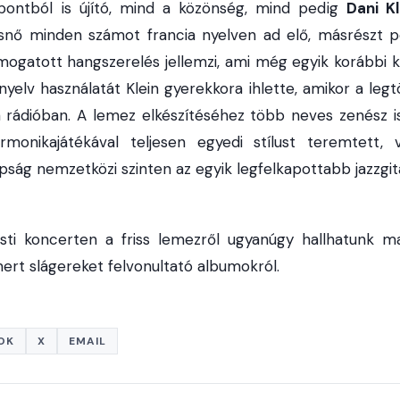
ontból is újító, mind a közönség, mind pedig
Dani Kl
snő minden számot francia nyelven ad elő, másrészt pe
ogatott hangszerelés jellemzi, ami még egyik korábbi k
 nyelv használatát Klein gyerekkora ihlette, amikor a le
a rádióban. A lemez elkészítéséhez több neves zenész is
armonikajátékával teljesen egyedi stílust teremtet
pság nemzetközi szinten az egyik legfelkapottabb jazzgit
ti koncerten a friss lemezről ugyanúgy hallhatunk ma
mert slágereket felvonultató albumokról.
OK
X
EMAIL