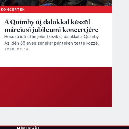
KONCERTEK
A Quimby új dalokkal készül
márciusi jubileumi koncertjére
Hosszú idő után jelentkezik új dalokkal a Quimby.
Az idén 35 éves zenekar pénteken tette közzé…
2026. 02. 14.
HÍRLEVÉL