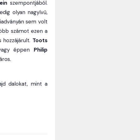
ein
szempontjából.
dig olyan nagyívű,
iadványán sem volt
gtöbb számot ezen a
 hozzájárult.
Toots
t, vagy éppen
Philip
áros.
jd dalokat, mint a