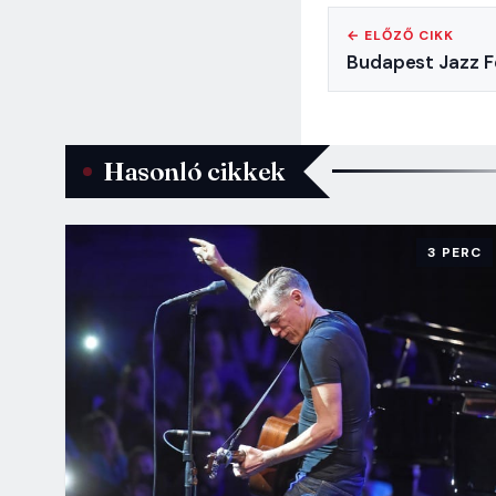
← ELŐZŐ CIKK
Budapest Jazz F
Hasonló cikkek
3 PERC