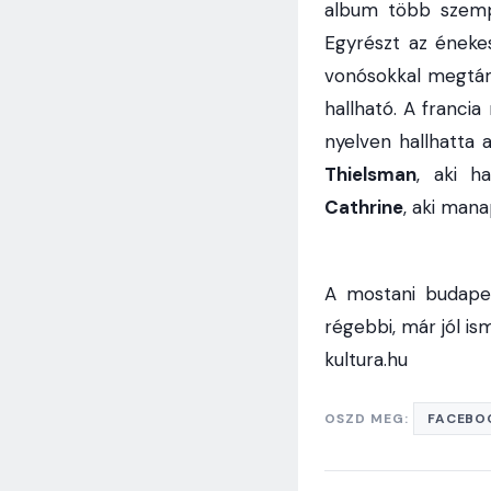
album több szemp
Egyrészt az éneke
vonósokkal megtám
hallható. A francia
nyelven hallhatta 
Thielsman
, aki h
Cathrine
, aki mana
A mostani budapes
régebbi, már jól is
kultura.hu
OSZD MEG:
FACEBO