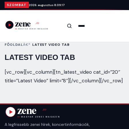
Ugrás a tartalomra
SZOMBAT
2026. augusztus 8.
09:17
Keresés
Menü
FŐOLDAL
LATEST VIDEO TAB
LATEST VIDEO TAB
[vc_row][vc_column][tn_latest_video cat_id=”20″
title=”Latest Video” limit=”8″][/vc_column][/vc_row]
A legfrissebb zenei hírek, koncertinformációk,