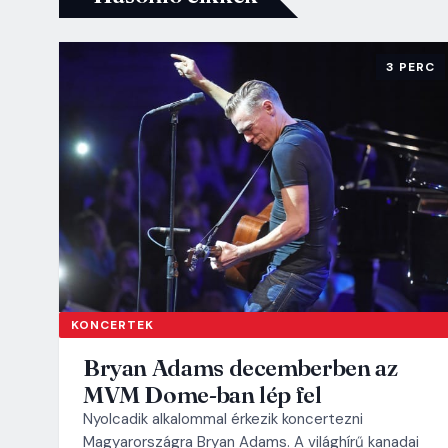
3 PERC
KONCERTEK
Bryan Adams decemberben az
MVM Dome-ban lép fel
Nyolcadik alkalommal érkezik koncertezni
Magyarországra Bryan Adams. A világhírű kanadai