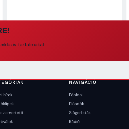
RE!
xkluzív tartalmakat.
TEGÓRIÁK
NAVIGÁCIÓ
i hírek
Főoldal
óklipek
Előadók
ezismertető
Slágerlisták
tiválok
Rádió