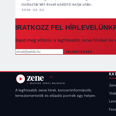
rocksztár két évvel ezelőtti estje után…
2026. 03. 02.
IRATKOZZ FEL HÍRLEVELÜNK
Kapd meg először a legfrissebb zenei híreket és e
Email cím
FELIRATKOZÁS
KA
Zene
A legfrissebb zenei hírek, koncertinformációk,
Vide
lemezismertetők és előadói portrék egy helyen.
Lem
Fesz