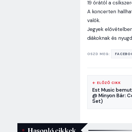
19 órától a csíksze
A koncerten hallh
valók.
Jegyek elővételben
diákoknak és nyugdí
OSZD MEG:
FACEBO
← ELŐZŐ CIKK
Est Music bemut
@ Minyon Bár: C
Set)
Hasonló cikkek