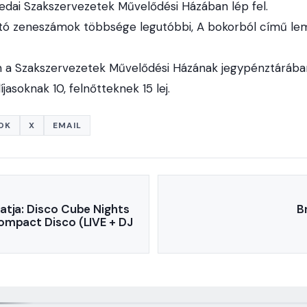
redai Szakszervezetek Művelődési Házában lép fel.
ató zeneszámok többsége legutóbbi, A bokorból című l
 a Szakszervezetek Művelődési Házának jegypénztárában
jasoknak 10, felnőtteknek 15 lej.
OK
X
EMAIL
atja: Disco Cube Nights
B
ompact Disco (LIVE + DJ