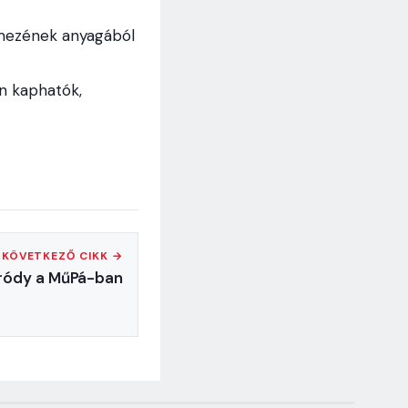
emezének anyagából
 kap­hatók,
KÖVETKEZŐ CIKK →
ródy a MűPá-ban