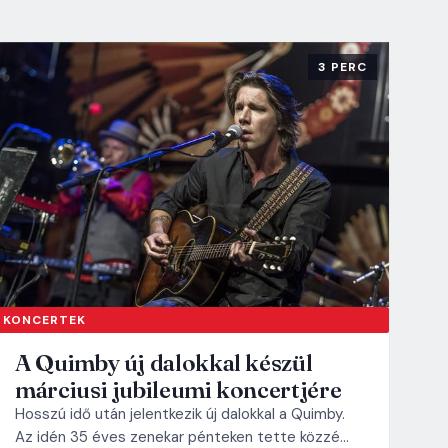
3 PERC
KONCERTEK
A Quimby új dalokkal készül
márciusi jubileumi koncertjére
Hosszú idő után jelentkezik új dalokkal a Quimby.
Az idén 35 éves zenekar pénteken tette közzé…