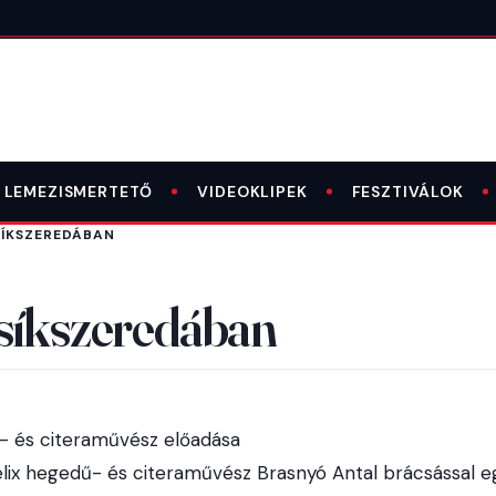
LEMEZISMERTETŐ
VIDEOKLIPEK
FESZTIVÁLOK
SÍKSZEREDÁBAN
Csíkszeredában
- és citeraművész előadása
Félix hegedű- és citeraművész Brasnyó Antal brácsással 