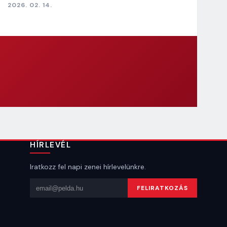
2026. 02. 14.
HÍRLEVÉL
Iratkozz fel napi zenei hírlevelünkre.
Email cím
FELIRATKOZÁS