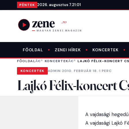
Ugrás a tartalomra
2026. augusztus 7.
21:01
PÉNTEK
FŐOLDAL
ZENEI HÍREK
KONCERTEK
FŐOLDAL
KONCERTEK
LAJKÓ FÉLIX-KONCERT C
KONCERTEK
ADMIN
·
2010. FEBRUÁR 18.
·
1 PERC
Lajkó Félix-koncert 
A vajdasági hegedű
A vajdasági Lajkó 