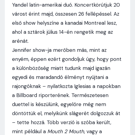
Yandel latin-amerikai duó. Koncertkörútjuk 20
várost érint majd, összesen 26 fellépéssel. Az
első show helyszíne a kanadai Montreal lesz,
ahol a sztárok július 14-én rengetik meg az
arénát.
Jennifer show-ja merőben más, mint az
enyém, éppen ezért gondoljuk úgy, hogy pont
a különbözőség miatt tudunk majd igazán
egyedi és maradandó élményt nyújtani a
rajongóknak – nyilatkozta Iglesias a napokban
a Billboard riporterének. Természetesen
duettel is készülünk, egyelőre még nem
döntöttük el, melyikünk slágerét dolgozzuk át
– tette hozzá. Több verzió is szóba került,
mint például a
Mouth 2 Mouth
, vagy a