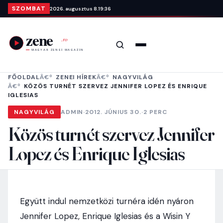
Ugrás a tartalomra
SZOMBAT
2026. augusztus 8.
19:36
Keresés
Menü
FŐOLDAL
ZENEI HÍREK
NAGYVILÁG
KÖZÖS TURNÉT SZERVEZ JENNIFER LOPEZ ÉS ENRIQUE
IGLESIAS
NAGYVILÁG
ADMIN
·
2012. JÚNIUS 30.
·
2 PERC
Közös turnét szervez Jennifer
Lopez és Enrique Iglesias
Együtt indul nemzetközi turnéra idén nyáron
Jennifer Lopez, Enrique Iglesias és a Wisin Y