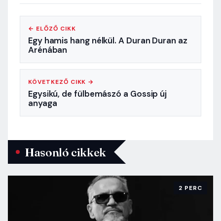
← ELŐZŐ CIKK
Egy hamis hang nélkül. A Duran Duran az
Arénában
KÖVETKEZŐ CIKK →
Egysikú, de fülbemászó a Gossip új
anyaga
Hasonló cikkek
2 PERC