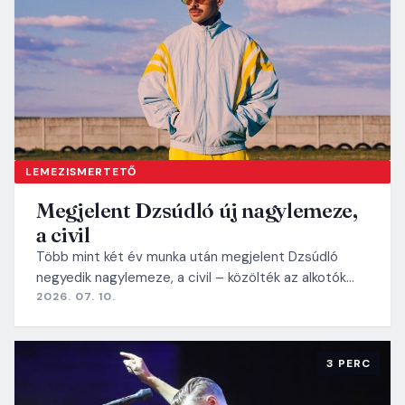
LEMEZISMERTETŐ
Megjelent Dzsúdló új nagylemeze,
a civil
Több mint két év munka után megjelent Dzsúdló
negyedik nagylemeze, a civil – közölték az alkotók…
2026. 07. 10.
3 PERC