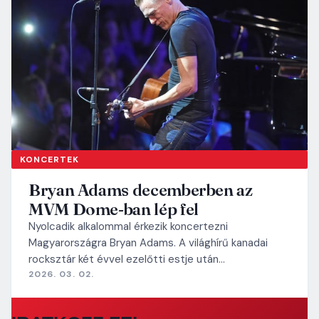
KONCERTEK
Bryan Adams decemberben az
MVM Dome-ban lép fel
Nyolcadik alkalommal érkezik koncertezni
Magyarországra Bryan Adams. A világhírű kanadai
rocksztár két évvel ezelőtti estje után…
2026. 03. 02.