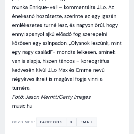
munka Enrique-vel! – kommentálta J.Lo. Az
énekesnő hozzátette, szerinte ez egy igazán
emlékezetes turné lesz, és nagyon örül, hogy
ennyi spanyol ajkú előadó fog szerepelni
közösen egy színpadon. „Olyanok leszünk, mint
egy nagy család!”- mondta lelkesen, aminek
van is alapja, hiszen táncos – koreográfus
kedvesén kívül J.Lo Max és Emme nevű
négyéves ikreit is magával fogja vinni a
turnéra.
Fotó: Jason Merritt/Getty Images
music.hu
OSZD MEG:
FACEBOOK
X
EMAIL