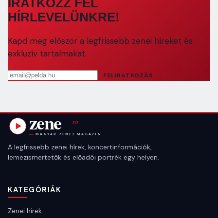
IRATKOZZ FEL
HÍRLEVELÜNKRE!
Kapd meg először a legfrissebb zenei híreket és
exkluzív tartalmakat.
Email cím
FELIRATKOZÁS
A legfrissebb zenei hírek, koncertinformációk,
lemezismertetők és előadói portrék egy helyen.
KATEGÓRIÁK
Zenei hírek