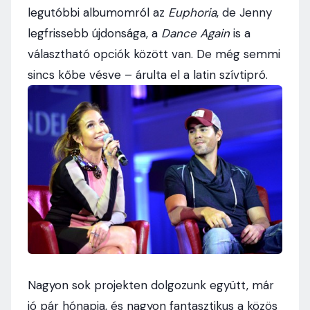
legutóbbi albumomról az
Euphoria
, de Jenny
legfrissebb újdonsága, a
Dance Again
is a
választható opciók között van. De még semmi
sincs kőbe vésve – árulta el a latin szívtipró.
Nagyon sok projekten dolgozunk együtt, már
jó pár hónapja, és nagyon fantasztikus a közös