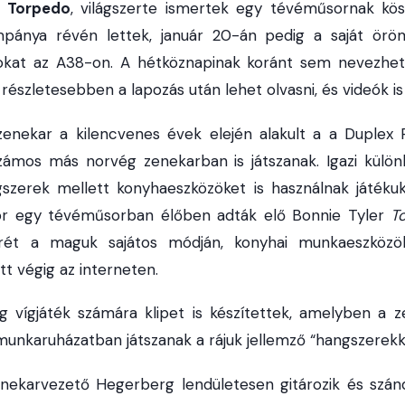
a Torpedo
, világszerte ismertek egy tévéműsornak kö
pánya révén lettek, január 20-án pedig a saját örö
okat az A38-on. A hétköznapinak koránt sem nevezhet
 részletesebben a lapozás után lehet olvasni, és videók i
enekar a kilencvenes évek elején alakult a a Duplex R
számos más norvég zenekarban is játszanak. Igazi külö
zerek mellett konyhaeszközöket is használnak játékuk 
kor egy tévéműsorban élőben adták elő Bonnie Tyler
T
ét a maguk sajátos módján, konyhai munkaeszközök
 végig az interneten.
 vígjáték számára klipet is készítettek, amelyben a ze
munkaruházatban játszanak a rájuk jellemző “hangszerekke
nekarvezető Hegerberg lendületesen gitározik és szá