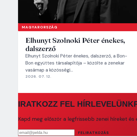
MAGYARORSZÁG
Elhunyt Szolnoki Péter énekes,
dalszerző
Elhunyt Szolnoki Péter énekes, dalszerző, a Bon-
Bon együttes társalapítója – közölte a zenekar
vasárnap a közösségi…
2026. 07. 12.
IRATKOZZ FEL HÍRLEVELÜNK
Kapd meg először a legfrissebb zenei híreket és e
Email cím
FELIRATKOZÁS