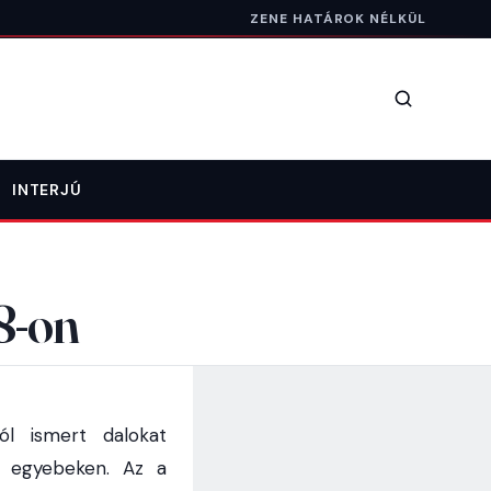
ZENE HATÁROK NÉLKÜL
Keresés
INTERJÚ
8-on
ól ismert dalokat
s egyebeken. Az a