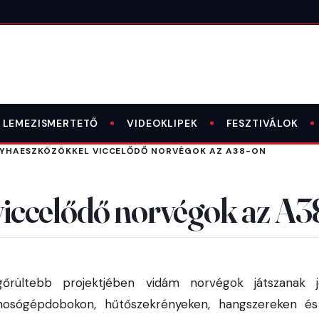
LEMEZISMERTETŐ
VIDEOKLIPEK
FESZTIVÁLOK
YHAESZKÖZÖKKEL VICCELŐDŐ NORVÉGOK AZ A38-ON
iccelődő norvégok az A3
gőrültebb projektjében vidám norvégok játszanak j
osógépdobokon, hűtőszekrényeken, hangszereken é