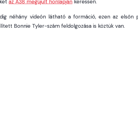
eket
az A38 megújult honlapján
keressen.
dig néhány videón látható a formáció, ezen az elsőn 
lített Bonnie Tyler-szám feldolgozása is köztük van.