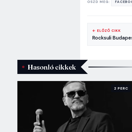
OSZD MEG:
FACEBO
← ELŐZŐ CIKK
Rocksuli Budape
Hasonló cikkek
2 PERC