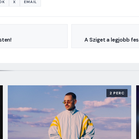
OK
X
EMAIL
sten!
A Sziget a legjobb fe
2 PERC