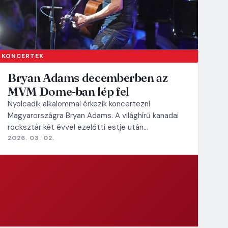
KONCERTEK
Bryan Adams decemberben az
MVM Dome-ban lép fel
Nyolcadik alkalommal érkezik koncertezni
Magyarországra Bryan Adams. A világhírű kanadai
rocksztár két évvel ezelőtti estje után…
2026. 03. 02.