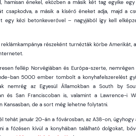
l, hamisan énekel, eközben a másik két tag egyike egy
ját csapkodva, a másik a kísérő éneket adja, majd a cs
jét egy kézi betonkeverővel – nagyjából így kell elképze
 reklámkampánya részeként turnézták körbe Amerikát, a
nternetet.
resen fellép Norvégiában és Európa-szerte, nemrégen 
nde-ban 5000 ember tombolt a konyhafelszerelést gyi
ttak nemrég az Egyesül Államokban a South by South
an és San Franciscoban is, valamint a Lawrence-i W
n Kansasban, de a sort még lehetne folytatni.
l tehát január 20-án a fővárosban, az A38-on, úgyhogy ak
ni a főzésen kívül a konyhában található dolgokat, bőv