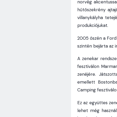
norvég akcentussa
hűtőszekrény ajta
villanykályha tete
produkciójukat.
2005 őszén a Ford
szintén bejárta az i
A zenekar rendsze
fesztiválon Marma
zenéjére. Játszo
emellett Bostonb
Camping fesztiválo
Ez az együttes zené
lehet még használ