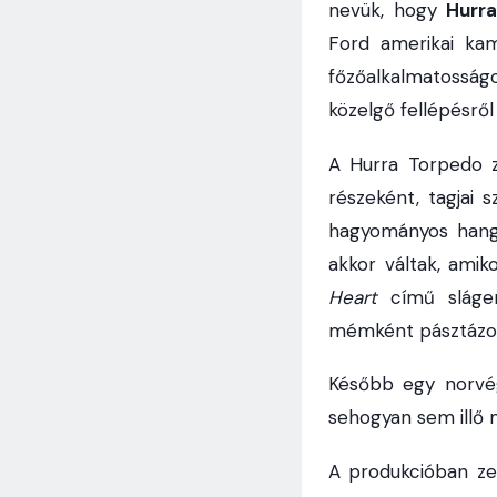
nevük, hogy
Hurr
Ford amerikai kam
főzőalkalmatosság
közelgő fellépésről
A Hurra Torpedo z
részeként, tagjai 
hagyományos hangs
akkor váltak, ami
Heart
című sláger
mémként pásztázott
Később egy norvég
sehogyan sem illő 
A produkcióban ze