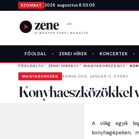
Ugrás a tartalomra
2026. augusztus 8.
03:05
SZOMBAT
FŐOLDAL
ZENEI HÍREK
KONCERTEK
FŐOLDAL
ZENEI HÍREK
MAGYARORSZÁG
KON
MAGYARORSZÁG
ADMIN
·
2012. JANUÁR 11.
·
3 PERC
Konyhaeszközökkel v
A világ egyik le
konyhagépeken, m