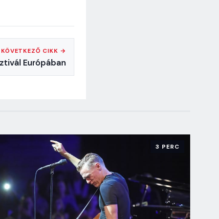
KÖVETKEZŐ CIKK →
sztivál Európában
3 PERC