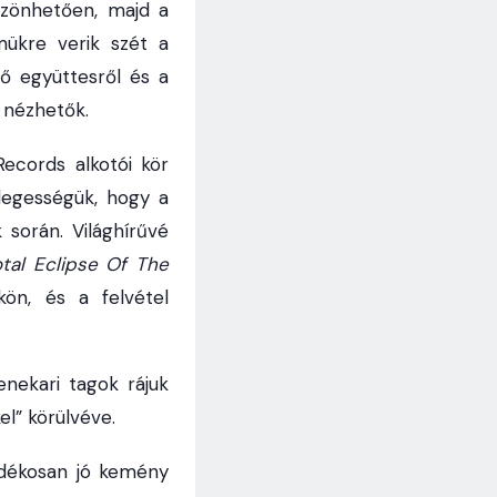
szönhetően, majd a
mükre verik szét a
ő együttesről és a
s nézhetők.
ecords alkotói kör
nlegességük, hogy a
során. Világhírűvé
otal Eclipse Of The
ön, és a felvétel
nekari tagok rájuk
l” körülvéve.
ndékosan jó kemény