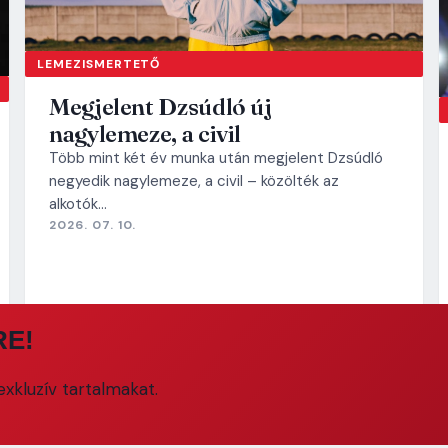
LEMEZISMERTETŐ
Megjelent Dzsúdló új
nagylemeze, a civil
Több mint két év munka után megjelent Dzsúdló
negyedik nagylemeze, a civil – közölték az
alkotók…
2026. 07. 10.
RE!
xkluzív tartalmakat.