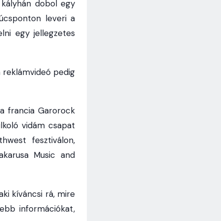
 kályhán dobol egy
úcsponton leveri a
lni egy jellegzetes
 reklámvideó pedig
a francia Garorock
lkoló vidám csapat
west fesztiválon,
akarusa Music and
i kíváncsi rá, mire
ebb információkat,