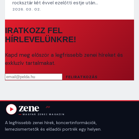
rocksztár két évvel ezelőtti estje után…
2026. 03. 02.
IRATKOZZ FEL
HÍRLEVELÜNKRE!
Kapd meg először a legfrissebb zenei híreket és
exkluzív tartalmakat.
Email cím
FELIRATKOZÁS
A legfrissebb zenei hírek, koncertinformációk,
lemezismertetők és előadói portrék egy helyen.