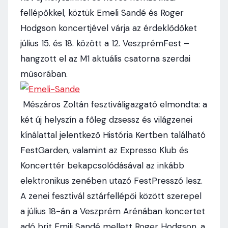
fellépőkkel, köztük Emeli Sandé és Roger
Hodgson koncertjével várja az érdeklődőket
július 15. és 18. között a 12. VeszprémFest –
hangzott el az M1 aktuális csatorna szerdai
műsorában.
Mészáros Zoltán fesztiváligazgató elmondta: a
két új helyszín a főleg dzsessz és világzenei
kínálattal jelentkező História Kertben található
FestGarden, valamint az Expresso Klub és
Koncerttér bekapcsolódásával az inkább
elektronikus zenében utazó FestPresszó lesz.
A zenei fesztivál sztárfellépői között szerepel
a július 18-án a Veszprém Arénában koncertet
adó brit Emili Sandé mellett Roger Hodgson, a