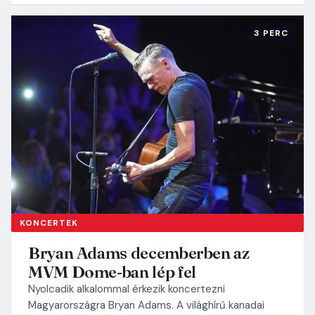
3 PERC
KONCERTEK
Bryan Adams decemberben az
MVM Dome-ban lép fel
Nyolcadik alkalommal érkezik koncertezni
Magyarországra Bryan Adams. A világhírű kanadai