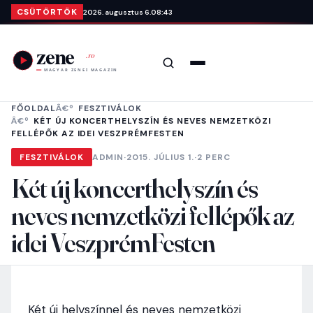
Ugrás a tartalomra
CSÜTÖRTÖK
2026. augusztus 6.
08:43
Keresés
Menü
FŐOLDAL
FESZTIVÁLOK
KÉT ÚJ KONCERTHELYSZÍN ÉS NEVES NEMZETKÖZI
FELLÉPŐK AZ IDEI VESZPRÉMFESTEN
FESZTIVÁLOK
ADMIN
·
2015. JÚLIUS 1.
·
2 PERC
Két új koncerthelyszín és
neves nemzetközi fellépők az
idei VeszprémFesten
Két új helyszínnel és neves nemzetközi