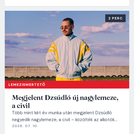
2 PERC
LEMEZISMERTETŐ
Megjelent Dzsúdló új nagylemeze,
a civil
Több mint két év munka után megjelent Dzsúdló
negyedik nagylemeze, a civil – közölték az alkotók…
2026. 07. 10.