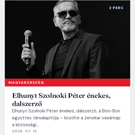
2 PERC
MAGYARORSZÁG
Elhunyt Szolnoki Péter énekes,
dalszerző
Elhunyt Szolnoki Péter énekes, dalszerző, a Bon-Bon
együttes társalapítója – közölte a zenekar vasárnap
a közösségi…
2026. 07. 12.