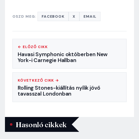
OSZD MEG:
FACEBOOK
X
EMAIL
← ELŐZŐ CIKK
Havasi Symphonic októberben New
York-i Carnegie Hallban
KÖVETKEZŐ CIKK →
Rolling Stones-kiállítás nyílik jövő
tavasszal Londonban
Hasonló cikkek