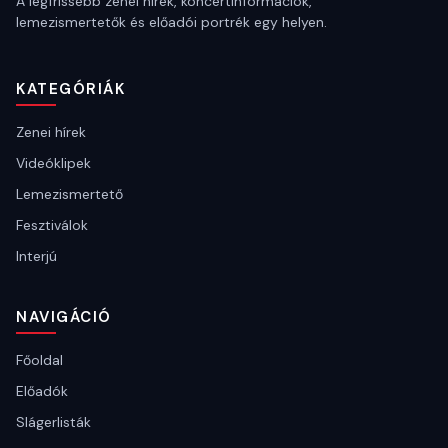
A legfrissebb zenei hírek, koncertinformációk,
lemezismertetők és előadói portrék egy helyen.
KATEGÓRIÁK
Zenei hírek
Videóklipek
Lemezismertető
Fesztiválok
Interjú
NAVIGÁCIÓ
Főoldal
Előadók
Slágerlisták