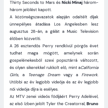
Thirty Seconds to Mars és
Nicki Minaj
három-
három jelölést kapott.
A közönségszavazatok alapján odaítélt díjak
ünnepélyes átadása Los Angelesben lesz
augusztus 28-án, a gálát a Music Television
élőben közvetíti.
A 26 esztendős Perry rendkívül pörgős évet
tudhat maga mögött, amelynek során
gospelénekesből szexi popsztárrá változott,
és olyan sikerekkel rukkolt elő, mint a
California
Girls
, a
Teenage Dream
vagy a
Firework
.
Utóbbi az év legjobb videója és az év legjobb
női videója díjra is esélyes.
Az MTV zenei videós fődíjáért Perry Adelével,
az első ízben jelölt Tyler the Creatorral,
Bruno