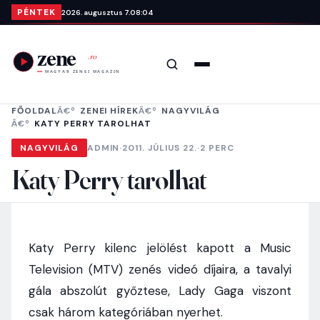
Ugrás a tartalomra
PÉNTEK
2026. augusztus 7.
08:04
Keresés
Menü
FŐOLDAL
ZENEI HÍREK
NAGYVILÁG
KATY PERRY TAROLHAT
NAGYVILÁG
ADMIN
·
2011. JÚLIUS 22.
·
2 PERC
Katy Perry tarolhat
Katy Perry kilenc jelölést kapott a Music
Television (MTV) zenés videó díjaira, a tavalyi
gála abszolút győztese, Lady Gaga viszont
csak három kategóriában nyerhet.