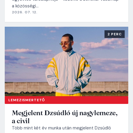
a közösségi…
2026. 07. 12.
2 PERC
LEMEZISMERTETŐ
Megjelent Dzsúdló új nagylemeze,
a civil
Több mint két év munka után megjelent Dzsúdló