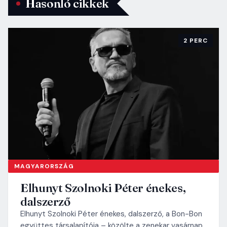
Hasonló cikkek
2 PERC
MAGYARORSZÁG
Elhunyt Szolnoki Péter énekes,
dalszerző
Elhunyt Szolnoki Péter énekes, dalszerző, a Bon-Bon
együttes társalapítója – közölte a zenekar vasárnap