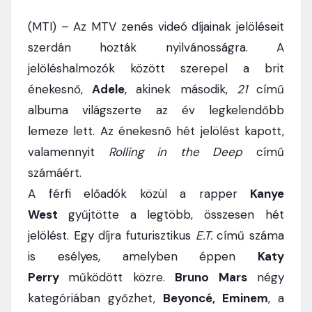
(MTI) – Az MTV zenés videó díjainak jelöléseit
szerdán hozták nyilvánosságra. A
jelöléshalmozók között szerepel a brit
énekesnő,
Adele
, akinek második,
21
című
albuma világszerte az év legkelendőbb
lemeze lett. Az énekesnő hét jelölést kapott,
valamennyit
Rolling in the Deep
című
számáért.
A férfi előadók közül a rapper
Kanye
West
gyűjtötte a legtöbb, összesen hét
jelölést. Egy díjra futurisztikus
E.T.
című száma
is esélyes, amelyben éppen
Katy
Perry
működött közre.
Bruno Mars
négy
kategóriában győzhet,
Beyoncé, Eminem
, a