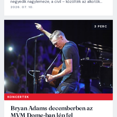
negyedik nagylemeze, a civil – közölték az alkotók…
2026. 07. 10.
3 PERC
KONCERTEK
Bryan Adams decemberben az
MVM Dome-ban lép fel