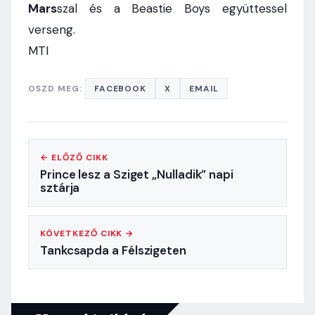
Mars
szal és a Beastie Boys együttessel
verseng.
MTI
OSZD MEG:
FACEBOOK
X
EMAIL
← ELŐZŐ CIKK
Prince lesz a Sziget „Nulladik” napi
sztárja
KÖVETKEZŐ CIKK →
Tankcsapda a Félszigeten