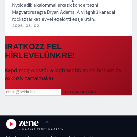
Nyolcadik alkalommal érkezik koncertezni
Magyarországra Bryan Adams. A világhírű kanadai
rocksztár két évvel ezelőtti estje után…
2026. 03. 02.
IRATKOZZ FEL
HÍRLEVELÜNKRE!
Kapd meg először a legfrissebb zenei híreket és
exkluzív tartalmakat.
Email cím
FELIRATKOZÁS