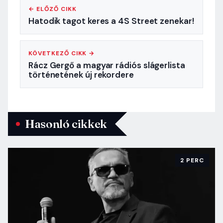
← ELŐZŐ CIKK
Hatodik tagot keres a 4S Street zenekar!
KÖVETKEZŐ CIKK →
Rácz Gergő a magyar rádiós slágerlista
történetének új rekordere
Hasonló cikkek
2 PERC