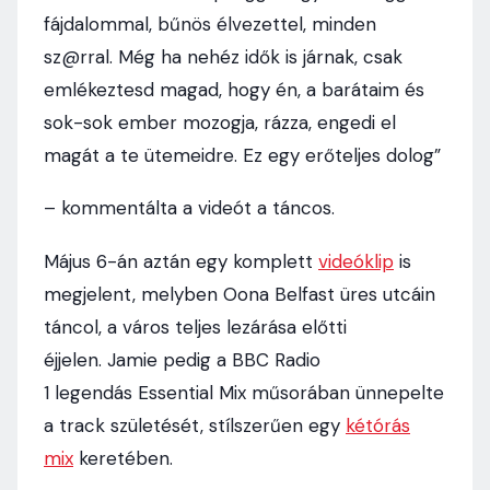
fájdalommal, bűnös élvezettel, minden
sz@rral. Még ha nehéz idők is járnak, csak
emlékeztesd magad, hogy én, a barátaim és
sok-sok ember mozogja, rázza, engedi el
magát a te ütemeidre. Ez egy erőteljes dolog”
– kommentálta a videót a táncos.
Május 6-án aztán egy komplett
videóklip
is
megjelent, melyben Oona Belfast üres utcáin
táncol, a város teljes lezárása előtti
éjjelen. Jamie pedig a BBC Radio
1 legendás Essential Mix műsorában ünnepelte
a track születését, stílszerűen egy
kétórás
mix
keretében.