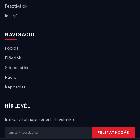
Fesztiválok
Interjú
NAVIGÁCIÓ
Főoldal
Előadók
Slágerlisták
Rádió
Kapcsolat
HÍRLEVÉL
Iratkozz fel napi zenei hírlevelünkre.
Email cím
FELIRATKOZÁS