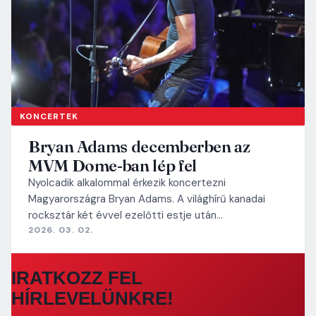
KONCERTEK
Bryan Adams decemberben az
MVM Dome-ban lép fel
Nyolcadik alkalommal érkezik koncertezni
Magyarországra Bryan Adams. A világhírű kanadai
rocksztár két évvel ezelőtti estje után…
2026. 03. 02.
IRATKOZZ FEL
HÍRLEVELÜNKRE!