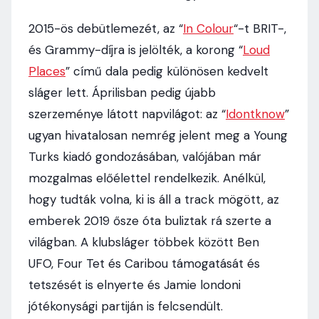
2015-ös debütlemezét, az “
In Colour
“-t BRIT-,
és Grammy-díjra is jelölték, a korong “
Loud
Places
” című dala pedig különösen kedvelt
sláger lett. Áprilisban pedig újabb
szerzeménye látott napvilágot: az “
Idontknow
”
ugyan hivatalosan nemrég jelent meg a Young
Turks kiadó gondozásában, valójában már
mozgalmas előélettel rendelkezik. Anélkül,
hogy tudták volna, ki is áll a track mögött, az
emberek 2019 ősze óta buliztak rá szerte a
világban. A klubsláger többek között Ben
UFO, Four Tet és Caribou támogatását és
tetszését is elnyerte és Jamie londoni
jótékonysági partiján is felcsendült.