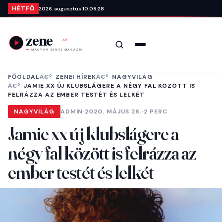
Ugrás a tartalomra
HÉTFŐ
2026. augusztus 10.
09:28
Keresés
Menü
FŐOLDAL
ZENEI HÍREK
NAGYVILÁG
JAMIE XX ÚJ KLUBSLÁGERE A NÉGY FAL KÖZÖTT IS
FELRÁZZA AZ EMBER TESTÉT ÉS LELKÉT
NAGYVILÁG
ADMIN
·
2020. MÁJUS 28.
·
2 PERC
Jamie xx új klubslágere a
négy fal között is felrázza az
ember testét és lelkét