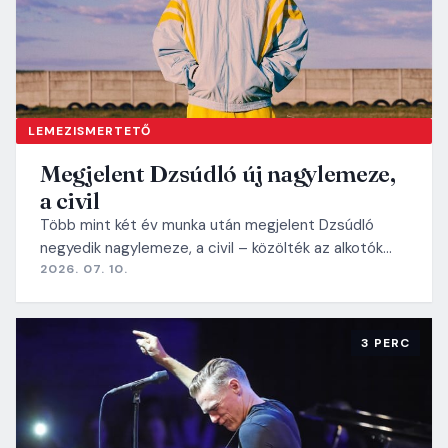
LEMEZISMERTETŐ
Megjelent Dzsúdló új nagylemeze,
a civil
Több mint két év munka után megjelent Dzsúdló
negyedik nagylemeze, a civil – közölték az alkotók…
2026. 07. 10.
3 PERC