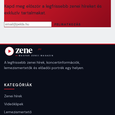
Kapd meg először a legfrissebb zenei híreket és
exkluzív tartalmakat.
Email cím
FELIRATKOZÁS
A legfrissebb zenei hírek, koncertinformációk,
lemezismertetők és előadói portrék egy helyen.
KATEGÓRIÁK
Zenei hírek
Videóklipek
Lemezismertető