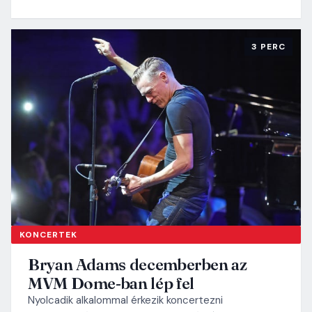
3 PERC
KONCERTEK
Bryan Adams decemberben az
MVM Dome-ban lép fel
Nyolcadik alkalommal érkezik koncertezni