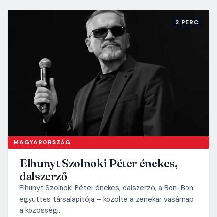
2 PERC
MAGYARORSZÁG
Elhunyt Szolnoki Péter énekes,
dalszerző
Elhunyt Szolnoki Péter énekes, dalszerző, a Bon-Bon
együttes társalapítója – közölte a zenekar vasárnap
a közösségi…