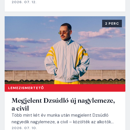
2026. 07. 12.
2 PERC
LEMEZISMERTETŐ
Megjelent Dzsúdló új nagylemeze,
a civil
Több mint két év munka után megjelent Dzsúdló
negyedik nagylemeze, a civil – közölték az alkotók…
2026. 07. 10.