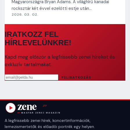
Magyarországra Bryan Adams. A világhírű kanadai
rocksztár két évvel ezelőtti estje után…
2026. 03. 02.
IRATKOZZ FEL
HÍRLEVELÜNKRE!
Kapd meg először a legfrissebb zenei híreket és
exkluzív tartalmakat.
Email cím
FELIRATKOZÁS
A legfrissebb zenei hírek, koncertinformációk,
lemezismertetők és előadói portrék egy helyen.