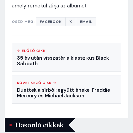
amely remekül zárja az albumot.
OSZD MEG:
FACEBOOK
X
EMAIL
← ELŐZŐ CIKK
35 év után visszatér a klasszikus Black
Sabbath
KÖVETKEZŐ CIKK →
Duettek a sírból: együtt énekel Freddie
Mercury és Michael Jackson
Hasonló cikkek