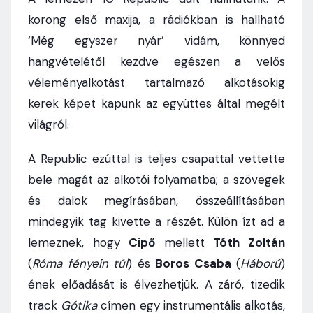
korong első maxija, a rádiókban is hallható
‘Még egyszer nyár’ vidám, könnyed
hangvételétől kezdve egészen a velős
véleményalkotást tartalmazó alkotásokig
kerek képet kapunk az együttes által megélt
világról.
A Republic ezúttal is teljes csapattal vettette
bele magát az alkotói folyamatba; a szövegek
és dalok megírásában, összeállításában
mindegyik tag kivette a részét. Külön ízt ad a
lemeznek, hogy
Cipő
mellett
Tóth Zoltán
(
Róma fényein túl
) és
Boros Csaba
(
Háború
)
ének előadását is élvezhetjük. A záró, tizedik
track
Gótika
címen egy instrumentális alkotás,