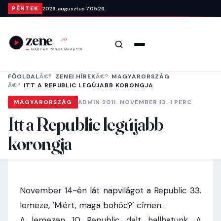
Ugrás a tartalomra
PÉNTEK
2026. augusztus 7.
05:26
Keresés
Menü
FŐOLDAL
ZENEI HÍREK
MAGYARORSZÁG
ITT A REPUBLIC LEGÚJABB KORONGJA
MAGYARORSZÁG
ADMIN
·
2011. NOVEMBER 13.
·
1 PERC
Itt a Republic legújabb
korongja
November 14-én lát napvilágot a Republic 33.
lemeze, ‘Miért, maga bohóc?’ címen.
A lemezen 10 Republic dalt hallhatunk. A