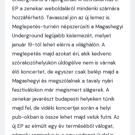
EP a zenekar weboldaláról mindenki számára
hozzáférhető. Tavasszal jön az új lemez is.
Meglepetés-turnén népszerűsíti a Magashegyi
Underground legújabb kislemezét, melyet
január 19-től lehet elérni a világhálón. A
meglepetés majd azokat éri, akik kedvenc
szórakozóhelyükön üldögélve nem is várnak
élő koncertet, de egyszer csak belép majd a
Magashegyi és megszólalnak a tavaly nyári
fesztiválokon már megismert slágerek. A
zenekar javarészt budapesti helyeken tűnik
majd fel, de vidéki koncertjei során a helyi
pub-okban is össze lehet majd velük futni. Az
új EP az elmúlt egy év terméséből válogat,