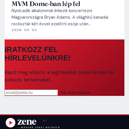
MVM Dome-ban lép fel
Nyolcadik alkalommal érkezik koncertezni
Magyarországra Bryan Adams. A világhírű kanadai
rocksztár két évvel ezelőtti estje után…
2026. 03. 02.
IRATKOZZ FEL
HÍRLEVELÜNKRE!
Kapd meg először a legfrissebb zenei híreket és
exkluzív tartalmakat.
Email cím
FELIRATKOZÁS