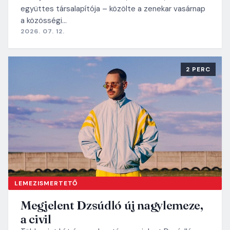
együttes társalapítója – közölte a zenekar vasárnap
a közösségi…
2026. 07. 12.
2 PERC
LEMEZISMERTETŐ
Megjelent Dzsúdló új nagylemeze,
a civil