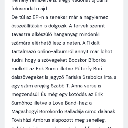
némely remixelve is, s egy vadonat új dal is
felcsendül majd.
De túl az EP-n a zenekar már a nagylemez
összeállításán is dolgozik. A tervek szerint
tavaszra elkészülő hanganyag mindenki
számára elérhető lesz a neten. A 11 dalt
tartalmazó online-albumról annyit már lehet
tudni, hogy a szövegeket Bocskor Bíborka
mellett az Erik Sumo illetve Péterfy Bori
dalszövegeket is jegyző Tariska Szabolcs írta, s
egy szám erejéig Szabó T. Anna verse is
megzenésül. És még egy kötődés az Erik
Sumóhoz illetve a Love Band-hez: a
Magashegyi Berekerdő Balladája című dalának
Tövisházi Ambrus alapozott meg zeneileg.