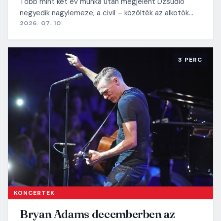
Több mint két év munka után megjelent Dzsúdló
negyedik nagylemeze, a civil – közölték az alkotók…
2026. 07. 10.
3 PERC
KONCERTEK
Bryan Adams decemberben az