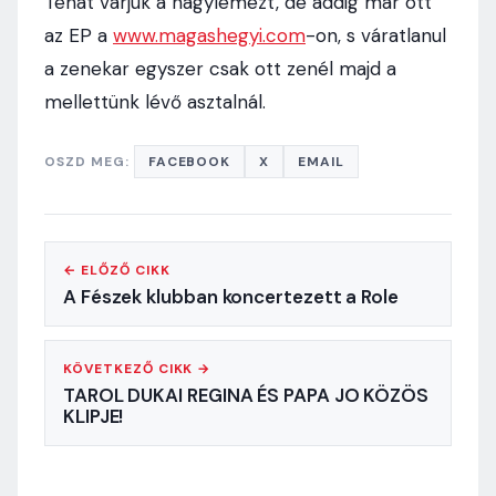
Tehát várjuk a nagylemezt, de addig már ott
az EP a
www.magashegyi.com
-on, s váratlanul
a zenekar egyszer csak ott zenél majd a
mellettünk lévő asztalnál.
OSZD MEG:
FACEBOOK
X
EMAIL
← ELŐZŐ CIKK
A Fészek klubban koncertezett a Role
KÖVETKEZŐ CIKK →
TAROL DUKAI REGINA ÉS PAPA JO KÖZÖS
KLIPJE!