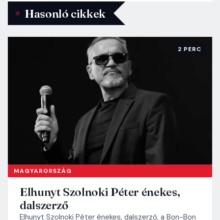
Hasonló cikkek
2 PERC
MAGYARORSZÁG
Elhunyt Szolnoki Péter énekes,
dalszerző
Elhunyt Szolnoki Péter énekes, dalszerző, a Bon-Bon