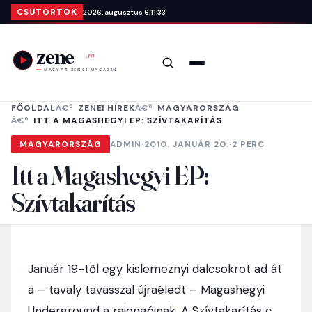
Ugrás a tartalomra
CSÜTÖRTÖK
2026. augusztus 6.
11:33
Keresés
Menü
FŐOLDAL
ZENEI HÍREK
MAGYARORSZÁG
ITT A MAGASHEGYI EP: SZÍVTAKARÍTÁS
MAGYARORSZÁG
ADMIN
·
2010. JANUÁR 20.
·
2 PERC
Itt a Magashegyi EP:
Szívtakarítás
Január 19-től egy kislemeznyi dalcsokrot ad át
a – tavaly tavasszal újraéledt – Magashegyi
Underground a rajongóinak. A Szívtakarítás c.