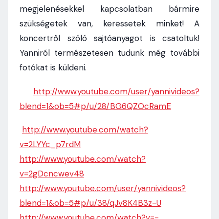
megjelenésekkel kapcsolatban bármire
szükségetek van, keressetek minket! A
koncertről szóló sajtóanyagot is csatoltuk!
Yanniról természetesen tudunk még további
fotókat is küldeni.
http://www.youtube.com/user/
yannivideos?
blend=1&ob=5#p/u/
28/BG6QZOcRamE
http://www.youtube.com/watch?
v=2LYYc_p7rdM
http://www.youtube.com/watch?
v=2gDcncwev48
http://www.youtube.com/user/
yannivideos?
blend=1&ob=5#p/u/
38/qJv8K4B3z-U
http://www.youtube.com/watch?
v=-