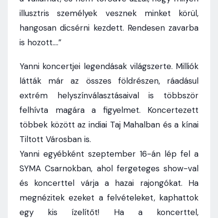
illusztris személyek vesznek minket körül,
hangosan dicsérni kezdett. Rendesen zavarba
is hozott….”
Yanni koncertjei legendásak világszerte. Milliók
látták már az összes földrészen, ráadásul
extrém helyszínválasztásaival is többször
felhívta magára a figyelmet. Koncertezett
többek között az indiai Taj Mahalban és a kínai
Tiltott Városban is.
Yanni egyébként szeptember 16-án lép fel a
SYMA Csarnokban, ahol fergeteges show-val
és koncerttel várja a hazai rajongókat. Ha
megnézitek ezeket a felvételeket, kaphattok
egy kis ízelítőt! Ha a koncerttel,