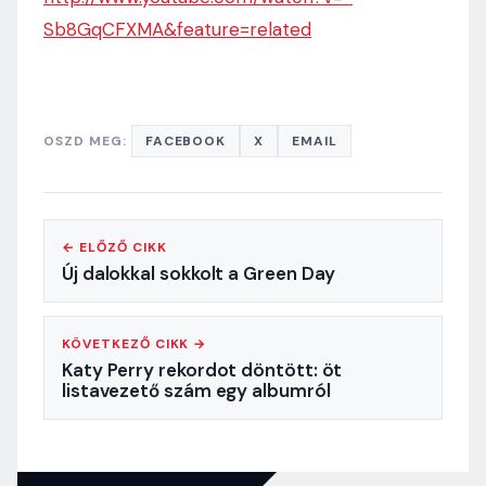
Sb8GqCFXMA&feature=related
OSZD MEG:
FACEBOOK
X
EMAIL
← ELŐZŐ CIKK
Új dalokkal sokkolt a Green Day
KÖVETKEZŐ CIKK →
Katy Perry rekordot döntött: öt
listavezető szám egy albumról