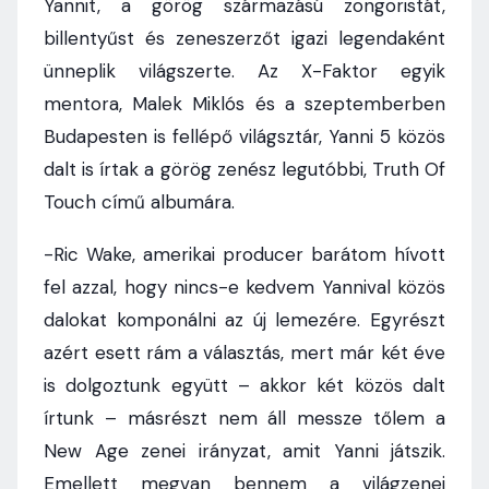
Yannit, a görög származású zongoristát,
billentyűst és zeneszerzőt igazi legendaként
ünneplik világszerte. Az X-Faktor egyik
mentora, Malek Miklós és a szeptemberben
Budapesten is fellépő világsztár, Yanni 5 közös
dalt is írtak a görög zenész legutóbbi, Truth Of
Touch című albumára.
-Ric Wake, amerikai producer barátom hívott
fel azzal, hogy nincs-e kedvem Yannival közös
dalokat komponálni az új lemezére. Egyrészt
azért esett rám a választás, mert már két éve
is dolgoztunk együtt – akkor két közös dalt
írtunk – másrészt nem áll messze tőlem a
New Age zenei irányzat, amit Yanni játszik.
Emellett megvan bennem a világzenei