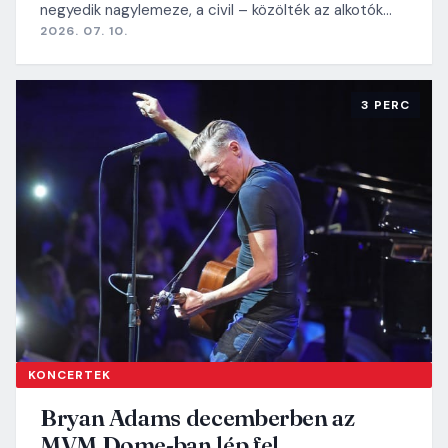
negyedik nagylemeze, a civil – közölték az alkotók…
2026. 07. 10.
3 PERC
KONCERTEK
Bryan Adams decemberben az
MVM Dome-ban lép fel