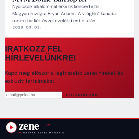
Nyolcadik alkalommal érkezik koncertezni
Magyarországra Bryan Adams. A világhírű kanadai
rocksztár két évvel ezelőtti estje után…
2026. 03. 02.
IRATKOZZ FEL
HÍRLEVELÜNKRE!
Kapd meg először a legfrissebb zenei híreket és
exkluzív tartalmakat.
Email cím
FELIRATKOZÁS