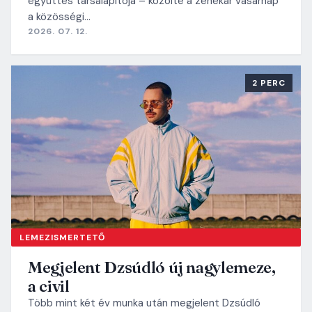
együttes társalapítója – közölte a zenekar vasárnap
a közösségi…
2026. 07. 12.
2 PERC
LEMEZISMERTETŐ
Megjelent Dzsúdló új nagylemeze,
a civil
Több mint két év munka után megjelent Dzsúdló