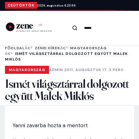
Ugrás a tartalomra
CSÜTÖRTÖK
2026. augusztus 6.
23:59
Keresés
Menü
FŐOLDAL
ZENEI HÍREK
MAGYARORSZÁG
ISMÉT VILÁGSZTÁRRAL DOLGOZOTT EGYÜTT MALEK
MIKLÓS
MAGYARORSZÁG
ADMIN
·
2011. AUGUSZTUS 17.
·
3 PERC
Ismét világsztárral dolgozott
együtt Malek Miklós
Yanni zavarba hozta a mentort