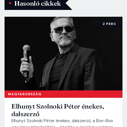
Hasonló cikkek
2 PERC
MAGYARORSZÁG
Elhunyt Szolnoki Péter énekes,
dalszerző
Elhunyt Szolnoki Péter énekes, dalszerző, a Bon-Bon