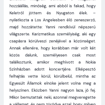
hozzáállás, minőség, ami abból is fakad, hogy
Keletről jöttem és Nyugaton élek. –
nyilatkozta a Los Angelesben élő zeneszerző,
majd hozzátette: Yanni rendkívül népszerű
világszerte. Karizmatikus személyiség, aki egy
csapásra körülveszi zenéjével a közönséget.
Annak ellenére, hogy korábban már volt két
közös dalunk, személyesen csak most
találkoztunk, amikor meghívott a Nokia
Színházban adott koncertjére. Elképesztő
felhajtás vette körül, körülbelül, mintha az
Egyesült Államok elnöke jelent volna meg a
helyszínen. Eközben Yanni nagyon laza, jó fej.
Mikor bemutattak neki, azonnal megveregette
a vállamat, és nem törődve azzal, hogy milyen