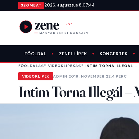
Ugrás a tartalomra
2026. augusztus 8.
07:44
SZOMBAT
FŐOLDAL
ZENEI HÍREK
KONCERTEK
FŐOLDAL
VIDEOKLIPEK
INTIM TORNA ILLEGÁL –
VIDEOKLIPEK
ADMIN
·
2018. NOVEMBER 22.
·
1 PERC
Intim Torna Illegál 