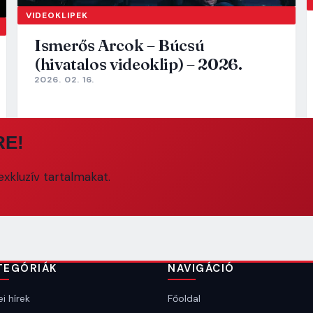
VIDEOKLIPEK
Ismerős Arcok – Búcsú
(hivatalos videoklip) – 2026.
2026. 02. 16.
RE!
xkluzív tartalmakat.
TEGÓRIÁK
NAVIGÁCIÓ
i hírek
Főoldal