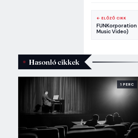
← ELŐZŐ CIKK
FUNKorporation –
Music Video)
Hasonló cikkek
1 PERC