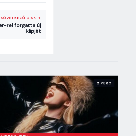
KÖVETKEZŐ CIKK →
r-rel forgatta új
klipjét
2 PERC