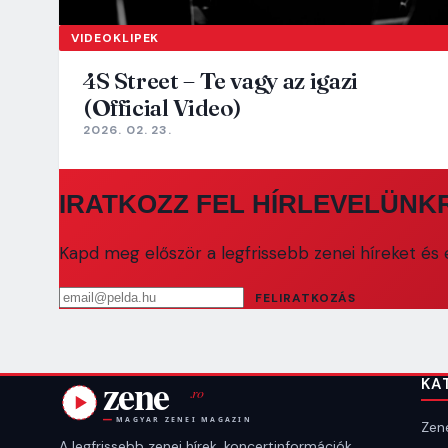
VIDEOKLIPEK
4S Street – Te vagy az igazi
(Official Video)
2026. 02. 23.
IRATKOZZ FEL HÍRLEVELÜNK
Kapd meg először a legfrissebb zenei híreket és e
Email cím
FELIRATKOZÁS
KA
Zene
A legfrissebb zenei hírek, koncertinformációk,