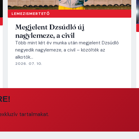
LEMEZISMERTETŐ
Megjelent Dzsúdló új
nagylemeze, a civil
Több mint két év munka után megjelent Dzsúdló
negyedik nagylemeze, a civil – közölték az
alkotók…
2026. 07. 10.
RE!
xkluzív tartalmakat.