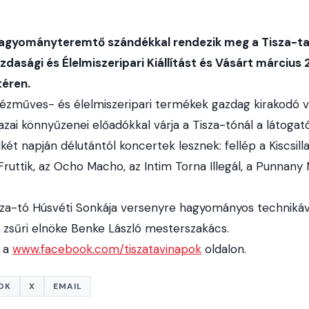
hagyományteremtő szándékkal rendezik meg a Tisza-tav
dasági és Élelmiszeripari Kiállítást és Vásárt március
téren.
 kézműves- és élelmiszeripari termékek gazdag kirakodó vá
ai könnyűzenei előadókkal várja a Tisza-tónál a látogató
t napján délutántól koncertek lesznek: fellép a Kiscsilla
Fruttik, az Ocho Macho, az Intim Torna Illegál, a Punnany 
sza-tó Húsvéti Sonkája versenyre hagyományos technikáva
i zsűri elnöke Benke László mesterszakács.
ó a
www.facebook.com/tiszatavinapok
oldalon.
OK
X
EMAIL