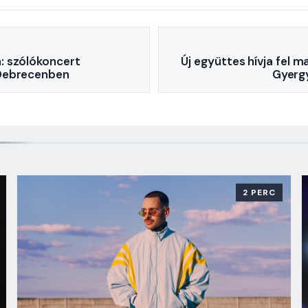
 szólókoncert
Új együttes hívja fel m
Debrecenben
Gyerg
2 PERC