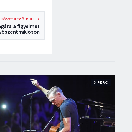
KÖVETKEZŐ CIKK →
agára a figyelmet
yószentmiklóson
3 PERC