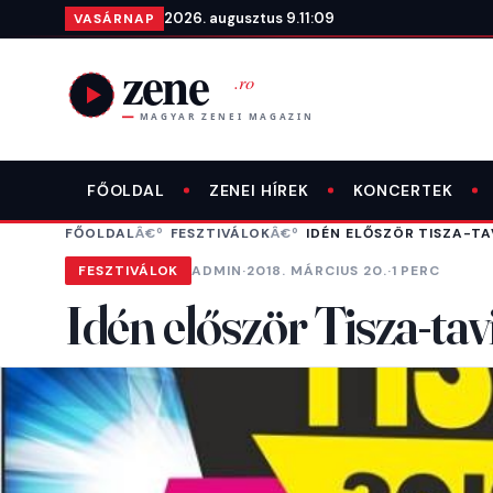
Ugrás a tartalomra
2026. augusztus 9.
11:09
VASÁRNAP
FŐOLDAL
ZENEI HÍREK
KONCERTEK
FŐOLDAL
FESZTIVÁLOK
IDÉN ELŐSZÖR TISZA-T
FESZTIVÁLOK
ADMIN
·
2018. MÁRCIUS 20.
·
1 PERC
Idén először Tisza-ta