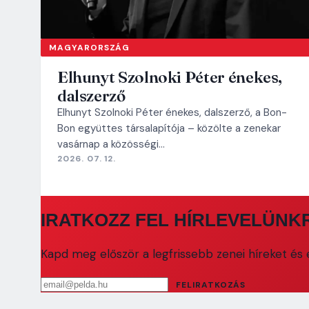
MAGYARORSZÁG
Elhunyt Szolnoki Péter énekes,
dalszerző
Elhunyt Szolnoki Péter énekes, dalszerző, a Bon-
Bon együttes társalapítója – közölte a zenekar
vasárnap a közösségi…
2026. 07. 12.
IRATKOZZ FEL HÍRLEVELÜNK
Kapd meg először a legfrissebb zenei híreket és e
Email cím
FELIRATKOZÁS