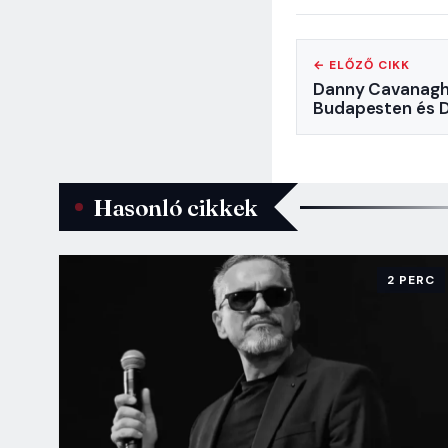
← ELŐZŐ CIKK
Danny Cavanagh:
Budapesten és 
Hasonló cikkek
2 PERC