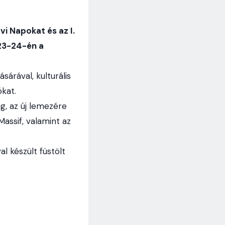
i Napokat és az I.
 23-24-én a
sárával, kulturális
kat.
g, az új lemezére
Massif, valamint az
l készült füstölt