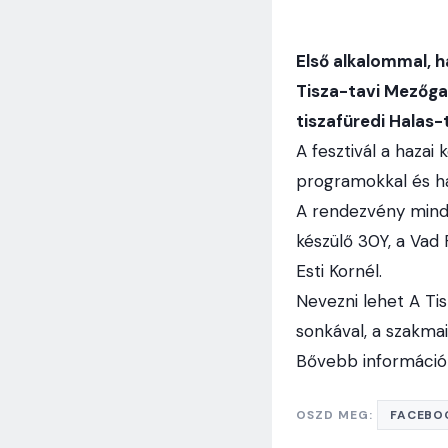
Első alkalommal, 
Tisza-tavi Mezőgaz
tiszafüredi Halas-
A fesztivál a hazai
programokkal és haz
A rendezvény mindké
készülő 30Y, a Vad 
Esti Kornél.
Nevezni lehet A Ti
sonkával, a szakma
Bővebb informáci
OSZD MEG:
FACEBO