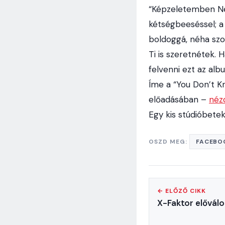
“Képzeletemben New
kétségbeeséssel; a
boldoggá, néha szo
Ti is szeretnétek.
felvenni ezt az alb
Íme a “You Don’t K
előadásában –
nézd
Egy kis stúdióbete
OSZD MEG:
FACEBO
← ELŐZŐ CIKK
X-Faktor elővál