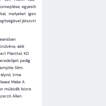
ünneplése, egyesíti
kal, melyeket igen
gítségével játszott
leansban
örülvéve, akik
rt Planttel, KD
eredetijeit pedig
Memphis Slim.
rálynő, Irma
Please Make A
hn működik közre
szerző Allen