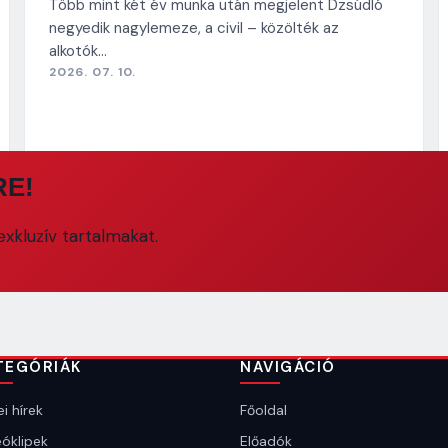
Több mint két év munka után megjelent Dzsúdló
negyedik nagylemeze, a civil – közölték az
alkotók…
2026. 07. 10.
RE!
xkluzív tartalmakat.
TEGÓRIÁK
NAVIGÁCIÓ
i hírek
Főoldal
óklipek
Előadók