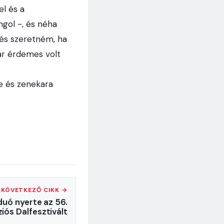
l és a
gol -, és néha
 és szeretném, ha
ár érdemes volt
e és zenekara
KÖVETKEZŐ CIKK →
duó nyerte az 56.
ziós Dalfesztivált