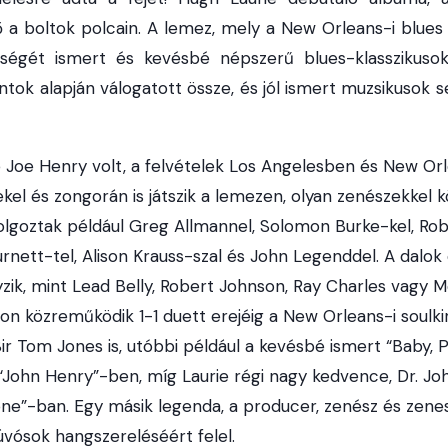
 a boltok polcain. A lemez, mely a New Orleans-i blues 
tségét ismert és kevésbé népszerű blues-klasszikusok
ok alapján válogatott össze, és jól ismert muzsikusok se
Joe Henry volt, a felvételek Los Angelesben és New Or
nekel és zongorán is játszik a lemezen, olyan zenészekkel k
lgoztak például Greg Allmannel, Solomon Burke-kel, Robe
nett-tel, Alison Krauss-szal és John Legenddel. A dalok 
yzik, mint Lead Belly, Robert Johnson, Ray Charles vagy 
on közreműködik 1-1 duett erejéig a New Orleans-i soulki
ir Tom Jones is, utóbbi például a kevésbé ismert “Baby, 
John Henry”-ben, míg Laurie régi nagy kedvence, Dr. Jo
one”-ban. Egy másik legenda, a producer, zenész és zene
úvósok hangszereléséért felel.