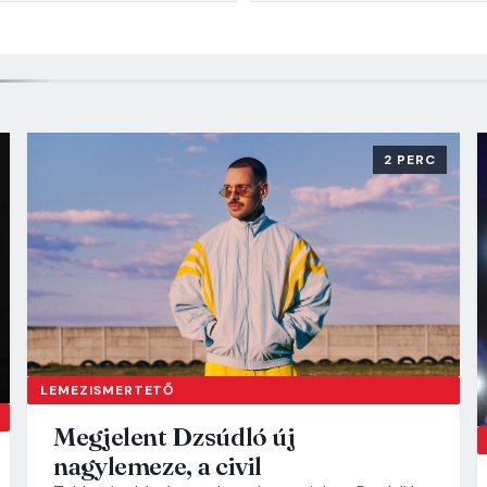
2 PERC
LEMEZISMERTETŐ
Megjelent Dzsúdló új
nagylemeze, a civil