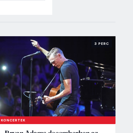
3 PERC
KONCERTEK
Bryan Adams decemberben az