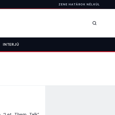
ZENE HATÁROK NÉLKÜL
Keresés
INTERJÚ
a “Let Them Talk”