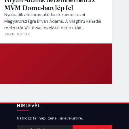
MVM Dome-ban lép fel
Nyolcadik alkalommal érkezik koncertezni
Magyarországra Bryan Adams. A világhírű kanadai
rocksztár két évvel ezelőtti estje után…
2026. 03. 02.
HÍRLEVÉL
Iratkozz fel napi zenei hírlevelünkre.
Email cím