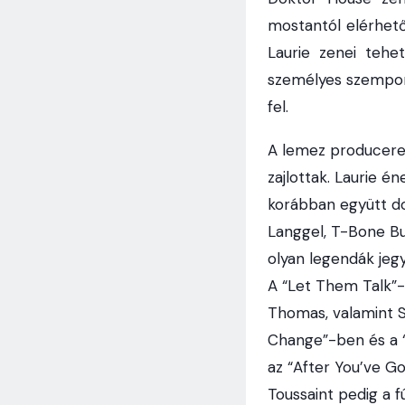
mostantól elérhető
Laurie zenei tehe
személyes szempont
fel.
A lemez producere 
zajlottak. Laurie é
korábban együtt do
Langgel, T-Bone Bur
olyan legendák jeg
A “Let Them Talk”-
Thomas, valamint S
Change”-ben és a “
az “After You’ve G
Toussaint pedig a f