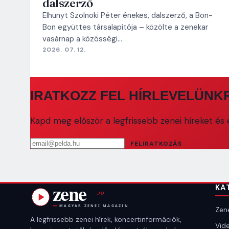
dalszerző
Elhunyt Szolnoki Péter énekes, dalszerző, a Bon-
Bon együttes társalapítója – közölte a zenekar
vasárnap a közösségi…
2026. 07. 12.
IRATKOZZ FEL HÍRLEVELÜNK
Kapd meg először a legfrissebb zenei híreket és e
Email cím
FELIRATKOZÁS
KA
Zene
A legfrissebb zenei hírek, koncertinformációk,
Vide