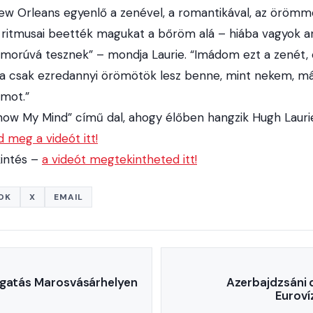
 Orleans egyenlő a zenével, a romantikával, az örömme
 ritmusai beették magukat a bőröm alá – hiába vagyok an
morúvá tesznek” – mondja Laurie. “Imádom ezt a zenét,
 Ha csak ezredannyi örömötök lesz benne, mint nekem, m
umot.”
now My Mind” című dal, ahogy élőben hangzik Hugh Lauri
 meg a videót itt!
kintés –
a videót megtekintheted itt!
OK
X
EMAIL
ogatás Marosvásárhelyen
Azerbajdzsáni 
Euroví