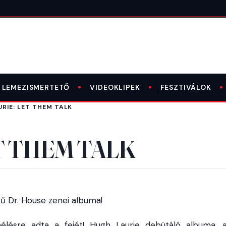
LEMEZISMERTETŐ
VIDEOKLIPEK
FESZTIVÁLOK
RIE: LET THEM TALK
T THEM TALK
rű Dr. House zenei albuma!
élésre adta a fejét! Hugh Laurie debütáló albuma, 