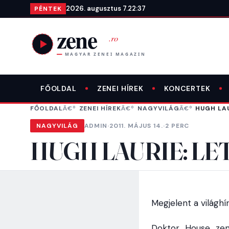
Ugrás a tartalomra
2026. augusztus 7.
22:37
PÉNTEK
FŐOLDAL
ZENEI HÍREK
KONCERTEK
FŐOLDAL
ZENEI HÍREK
NAGYVILÁG
HUGH LAU
NAGYVILÁG
ADMIN
·
2011. MÁJUS 14.
·
2 PERC
HUGH LAURIE: LE
Megjelent a világhí
Doktor House zen