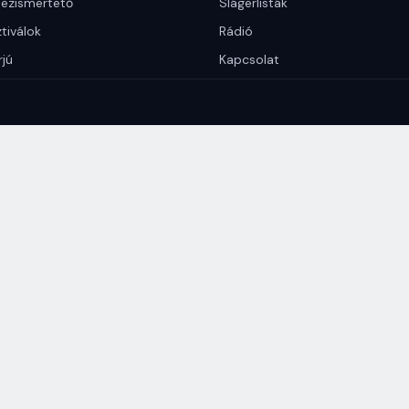
ezismertető
Slágerlisták
tiválok
Rádió
rjú
Kapcsolat