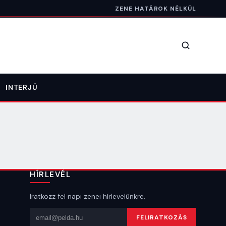
ZENE HATÁROK NÉLKÜL
Keresés
INTERJÚ
HÍRLEVÉL
Iratkozz fel napi zenei hírlevelünkre.
Email cím
FELIRATKOZÁS