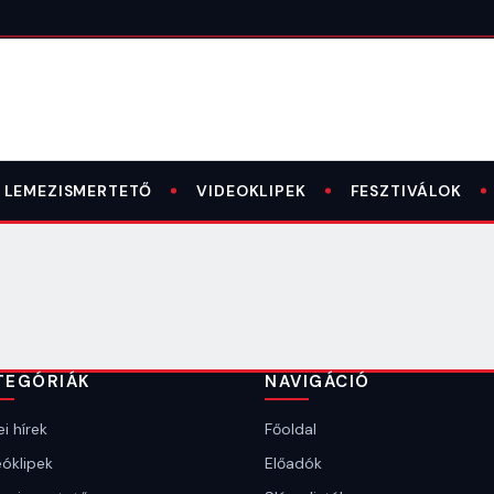
LEMEZISMERTETŐ
VIDEOKLIPEK
FESZTIVÁLOK
TEGÓRIÁK
NAVIGÁCIÓ
i hírek
Főoldal
óklipek
Előadók