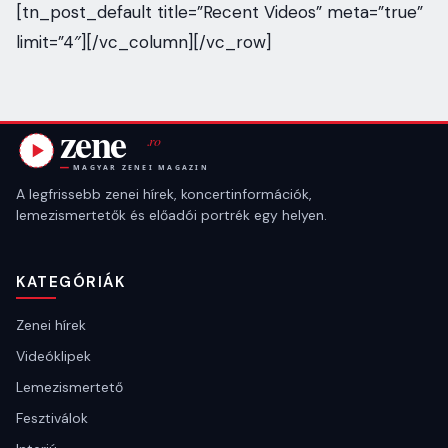
[tn_post_default title=”Recent Videos” meta=”true”
limit=”4″][/vc_column][/vc_row]
A legfrissebb zenei hírek, koncertinformációk,
lemezismertetők és előadói portrék egy helyen.
KATEGÓRIÁK
Zenei hírek
Videóklipek
Lemezismertető
Fesztiválok