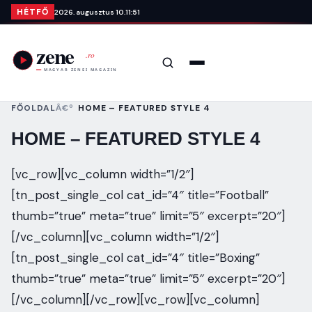
Ugrás a tartalomra
HÉTFŐ
2026. augusztus 10.
11:51
Keresés
Menü
FŐOLDAL
HOME – FEATURED STYLE 4
HOME – FEATURED STYLE 4
[vc_row][vc_column width=”1/2″]
[tn_post_single_col cat_id=”4″ title=”Football”
thumb=”true” meta=”true” limit=”5″ excerpt=”20″]
[/vc_column][vc_column width=”1/2″]
[tn_post_single_col cat_id=”4″ title=”Boxing”
thumb=”true” meta=”true” limit=”5″ excerpt=”20″]
[/vc_column][/vc_row][vc_row][vc_column]