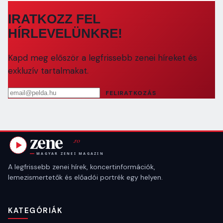
IRATKOZZ FEL
HÍRLEVELÜNKRE!
Kapd meg először a legfrissebb zenei híreket és
exkluzív tartalmakat.
Email cím
FELIRATKOZÁS
A legfrissebb zenei hírek, koncertinformációk,
lemezismertetők és előadói portrék egy helyen.
KATEGÓRIÁK