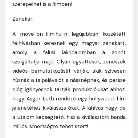
szerepelhet is a filmben!
Zenekar:
A move-on-film.hu-n legújabban közzétett
felhívásban keresnek egy magyar zenekart,
amely a falusi lakodalomban a zenét
szolgáltatja majd. Olyan együttesek, zenészek
videós bemutatkozását várják, akik szívesen
húznák a talpalávalót a násznépnek, és persze
elég igényesnek tartják produkciójukat ahhoz,
hogy Asger Leth rendező egy hollywoodi film
jelenetéhez kiválassza őket. A kihívás nagy, de
a jutalom kecsegtető, hisz a kiválasztott banda
milliós ismertségre tehet szert!