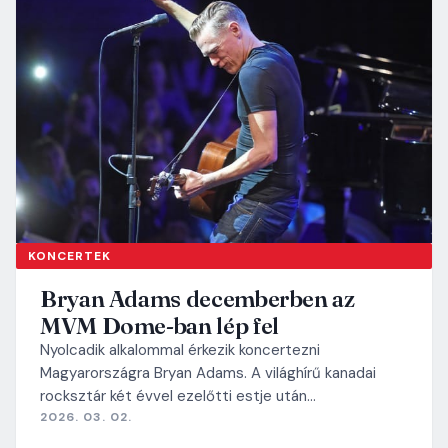
KONCERTEK
Bryan Adams decemberben az
MVM Dome-ban lép fel
Nyolcadik alkalommal érkezik koncertezni
Magyarországra Bryan Adams. A világhírű kanadai
rocksztár két évvel ezelőtti estje után…
2026. 03. 02.