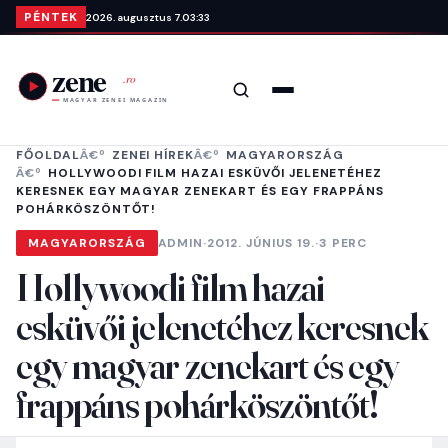
Ugrás a tartalomra
PÉNTEK
2026. augusztus 7.
03:33
Keresés
Menü
FŐOLDAL
ZENEI HÍREK
MAGYARORSZÁG
HOLLYWOODI FILM HAZAI ESKÜVŐI JELENETÉHEZ
KERESNEK EGY MAGYAR ZENEKART ÉS EGY FRAPPÁNS
POHÁRKÖSZÖNTŐT!
MAGYARORSZÁG
ADMIN
·
2012. JÚNIUS 19.
·
3 PERC
Hollywoodi film hazai
esküvői jelenetéhez keresnek
egy magyar zenekart és egy
frappáns pohárköszöntőt!