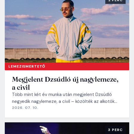
2 PERC
LEMEZISMERTETŐ
Megjelent Dzsúdló új nagylemeze,
a civil
Több mint két év munka után megjelent Dzsúdló
negyedik nagylemeze, a civil – közölték az alkotók…
2026. 07. 10.
3 PERC