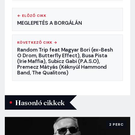
← ELŐZŐ CIKK
MEGLEPETÉS A BORGÁLÁN
KÖVETKEZŐ CIKK →
Random Trip feat Magyar Bori (ex-Besh
O Drom, Butterfly Effect), Busa Pista
(Irie Maffia), Subicz Gabi (P.A.S.O),
Premecz Mátyás (Kéknyúl Hammond
Band, The Qualitons)
Hasonló cikkek
2 PERC