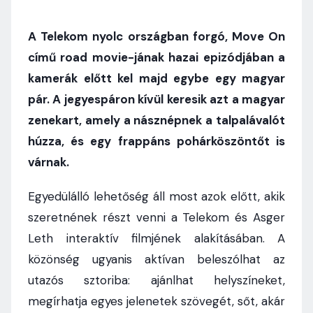
A Telekom nyolc országban forgó, Move On
című road movie-jának hazai epizódjában a
kamerák előtt kel majd egybe egy magyar
pár. A jegyespáron kívül keresik azt a magyar
zenekart, amely a násznépnek a talpalávalót
húzza, és egy frappáns pohárköszöntőt is
várnak.
Egyedülálló lehetőség áll most azok előtt, akik
szeretnének részt venni a Telekom és Asger
Leth interaktív filmjének alakításában. A
közönség ugyanis aktívan beleszólhat az
utazós sztoriba: ajánlhat helyszíneket,
megírhatja egyes jelenetek szövegét, sőt, akár