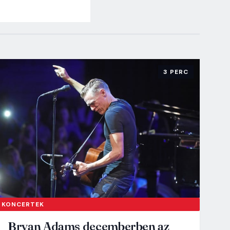
3 PERC
KONCERTEK
Bryan Adams decemberben az