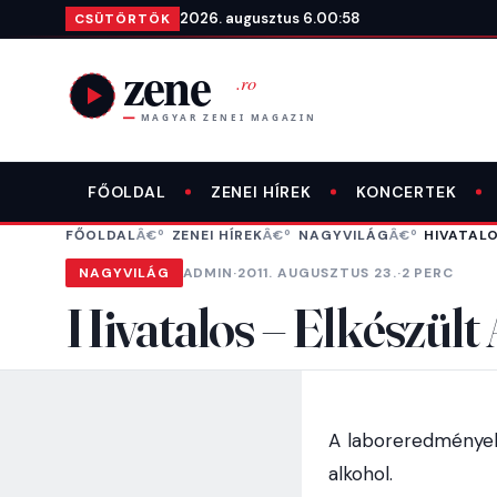
Ugrás a tartalomra
2026. augusztus 6.
00:58
CSÜTÖRTÖK
FŐOLDAL
ZENEI HÍREK
KONCERTEK
FŐOLDAL
ZENEI HÍREK
NAGYVILÁG
HIVATALO
NAGYVILÁG
ADMIN
·
2011. AUGUSZTUS 23.
·
2 PERC
Hivatalos – Elkészült
A laboreredmények
alkohol.