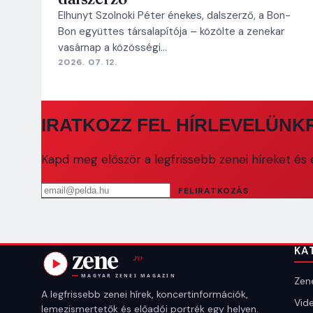
Elhunyt Szolnoki Péter énekes, dalszerző, a Bon-
Bon együttes társalapítója – közölte a zenekar
vasárnap a közösségi…
2026. 07. 12.
IRATKOZZ FEL HÍRLEVELÜNK
Kapd meg először a legfrissebb zenei híreket és e
Email cím
FELIRATKOZÁS
KA
Zene
A legfrissebb zenei hírek, koncertinformációk,
Vide
lemezismertetők és előadói portrék egy helyen.