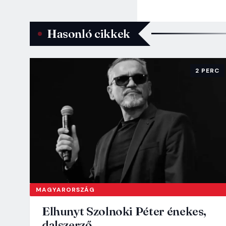
Hasonló cikkek
2 PERC
MAGYARORSZÁG
Elhunyt Szolnoki Péter énekes,
dalszerző