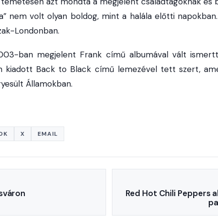
 temetésen azt mondta a megjelent családtagoknak és b
 nem volt olyan boldog, mint a halála előtti napokban. A
szak-Londonban.
3-ban megjelent Frank című albumával vált ismertté
 kiadott Back to Black című lemezével tett szert, a
Egyesült Államokban.
OK
X
EMAIL
sváron
Red Hot Chili Peppers 
pa