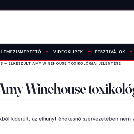
LEMEZISMERTETŐ
VIDEOKLIPEK
FESZTIVÁLOK
S – ELKÉSZÜLT AMY WINEHOUSE TOXIKOLÓGIAI JELENTÉSE
 Amy Winehouse toxikológi
ből kiderült, az elhunyt énekesnő szervezetében nem 