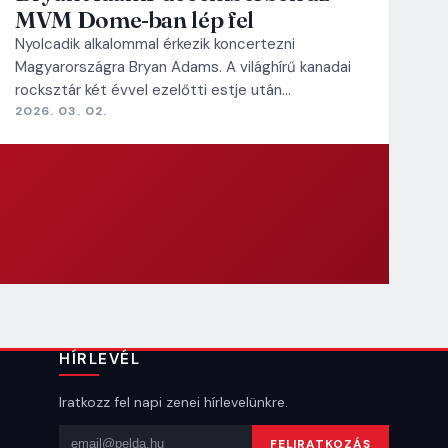
MVM Dome-ban lép fel
Nyolcadik alkalommal érkezik koncertezni
Magyarországra Bryan Adams. A világhírű kanadai
rocksztár két évvel ezelőtti estje után…
2026. 03. 02.
HÍRLEVÉL
Iratkozz fel napi zenei hírlevelünkre.
Email cím
FELIRATKOZÁS