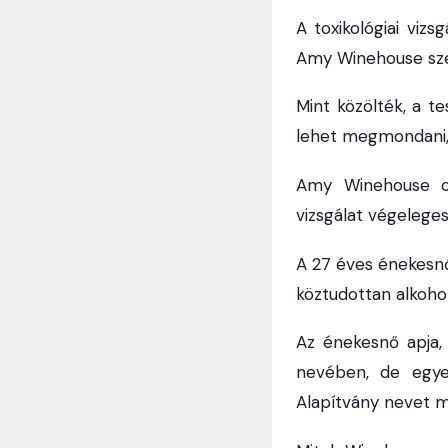
A toxikológiai vizs
Amy Winehouse szer
Mint közölték, a t
lehet megmondani, 
Amy Winehouse cs
vizsgálat végelege
A 27 éves énekesnő
köztudottan alkoho
Az énekesnő apja,
nevében, de egye
Alapítvány nevet m