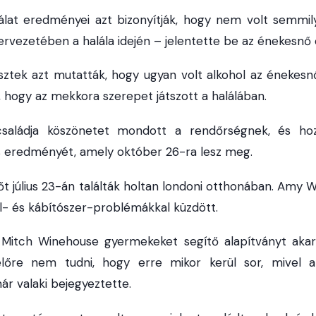
gálat eredményei azt bizonyítják, hogy nem volt semmilye
vezetében a halála idején – jelentette be az énekesnő 
esztek azt mutatták, hogy ugyan volt alkohol az éneke
hogy az mekkora szerepet játszott a halálában.
aládja köszönetet mondott a rendőrségnek, és hozz
s eredményét, amely október 26-ra lesz meg.
t július 23-án találták holtan londoni otthonában. Amy
l- és kábítószer-problémákkal küzdött.
 Mitch Winehouse gyermekeket segítő alapítványt akar 
lőre nem tudni, hogy erre mikor kerül sor, mivel
ár valaki bejegyeztette.