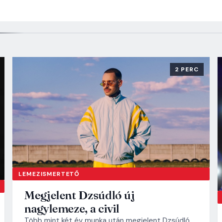
2 PERC
LEMEZISMERTETŐ
Megjelent Dzsúdló új
nagylemeze, a civil
Több mint két év munka után megjelent Dzsúdló