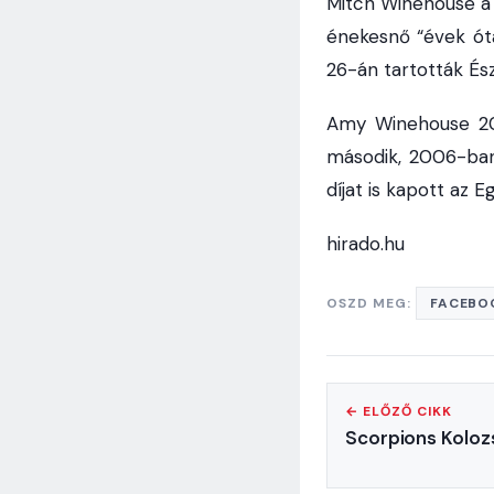
Mitch Winehouse a
énekesnő “évek óta”
26-án tartották É
Amy Winehouse 200
második, 2006-ban
díjat is kapott az 
hirado.hu
OSZD MEG:
FACEBO
← ELŐZŐ CIKK
Scorpions Koloz