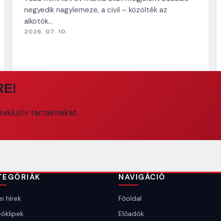
negyedik nagylemeze, a civil – közölték az
alkotók…
2026. 07. 10.
RE!
xkluzív tartalmakat.
TEGÓRIÁK
NAVIGÁCIÓ
i hírek
Főoldal
óklipek
Előadók