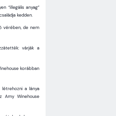
n “illegális anyag”
családja kedden.
snő vérében, de nem
átették: várják a
 Winehouse korábban
létrehozni a lánya
 az Amy Winehouse