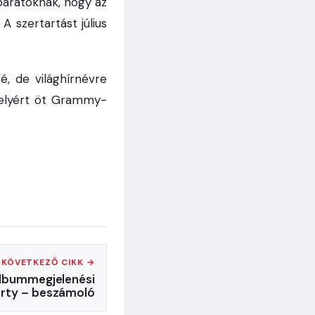
arátoknak, hogy az
 szertartást július
, de világhírnévre
melyért öt Grammy-
KÖVETKEZŐ CIKK →
albummegjelenési
rty – beszámoló