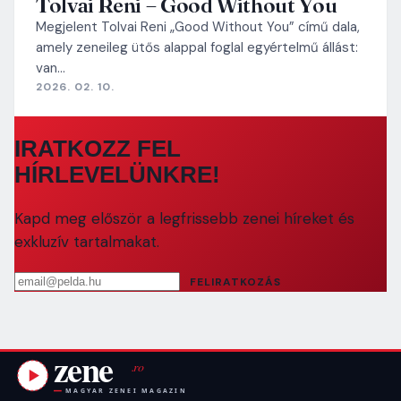
Tolvai Reni – Good Without You
Megjelent Tolvai Reni „Good Without You” című dala,
amely zeneileg ütős alappal foglal egyértelmű állást:
van…
2026. 02. 10.
IRATKOZZ FEL
HÍRLEVELÜNKRE!
Kapd meg először a legfrissebb zenei híreket és
exkluzív tartalmakat.
Email cím
FELIRATKOZÁS