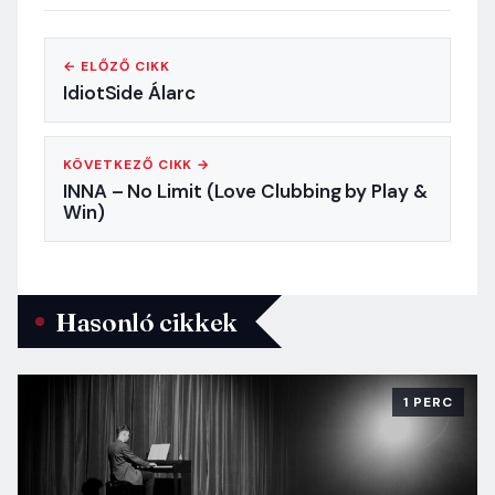
← ELŐZŐ CIKK
IdiotSide Álarc
KÖVETKEZŐ CIKK →
INNA – No Limit (Love Clubbing by Play &
Win)
Hasonló cikkek
1 PERC