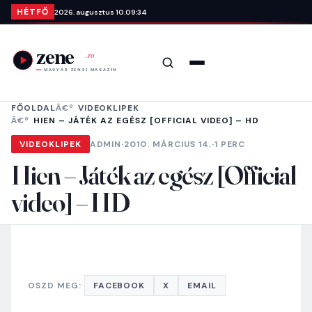
Ugrás a tartalomra
HÉTFŐ
2026. augusztus 10.
09:34
Keresés
Menü
FŐOLDAL
VIDEOKLIPEK
HIEN – JÁTÉK AZ EGÉSZ [OFFICIAL VIDEO] – HD
VIDEOKLIPEK
ADMIN
·
2010. MÁRCIUS 14.
·
1 PERC
Hien – Játék az egész [Official
video] – HD
OSZD MEG:
FACEBOOK
X
EMAIL