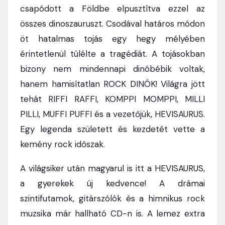
csapódott a Földbe elpusztítva ezzel az
összes dinoszauruszt. Csodával határos módon
öt hatalmas tojás egy hegy mélyében
érintetlenül túlélte a tragédiát. A tojásokban
bizony nem mindennapi dinóbébik voltak,
hanem hamisítatlan ROCK DINÓK! Világra jött
tehát RIFFI RAFFI, KOMPPI MOMPPI, MILLI
PILLI, MUFFI PUFFI és a vezetőjük, HEVISAURUS.
Egy legenda született és kezdetét vette a
kemény rock időszak.
A világsiker után magyarul is itt a HEVISAURUS,
a gyerekek új kedvence! A drámai
szintifutamok, gitárszólók és a himnikus rock
muzsika már hallható CD-n is. A lemez extra