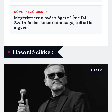
KÖVETKEZŐ CIKK →
Megérkezett a nyár slágere? Íme DJ
Szatmári és Jucus újdonsága, töltsd le
ingyen
Hasonló cikkek
2 PERC