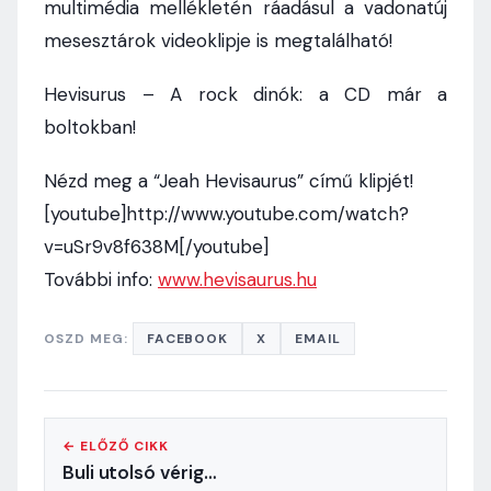
multimédia mellékletén ráadásul a vadonatúj
mesesztárok videoklipje is megtalálható!
Hevisurus – A rock dinók: a CD már a
boltokban!
Nézd meg a “Jeah Hevisaurus” című klipjét!
[youtube]http://www.youtube.com/watch?
v=uSr9v8f638M[/youtube]
További info:
www.hevisaurus.hu
OSZD MEG:
FACEBOOK
X
EMAIL
← ELŐZŐ CIKK
Buli utolsó vérig…