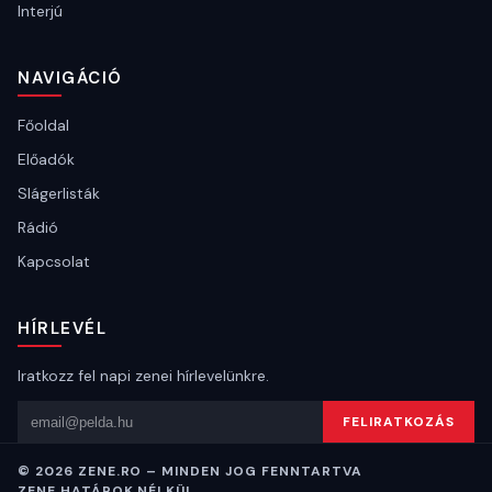
Interjú
NAVIGÁCIÓ
Főoldal
Előadók
Slágerlisták
Rádió
Kapcsolat
HÍRLEVÉL
Iratkozz fel napi zenei hírlevelünkre.
Email cím
FELIRATKOZÁS
© 2026 ZENE.RO – MINDEN JOG FENNTARTVA
ZENE HATÁROK NÉLKÜL