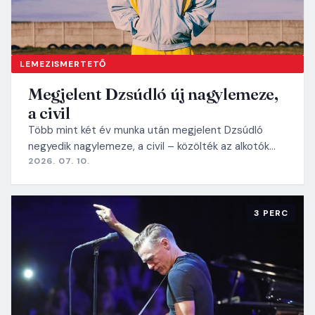
LEMEZISMERTETŐ
Megjelent Dzsúdló új nagylemeze,
a civil
Több mint két év munka után megjelent Dzsúdló
negyedik nagylemeze, a civil – közölték az alkotók…
2026. 07. 10.
3 PERC