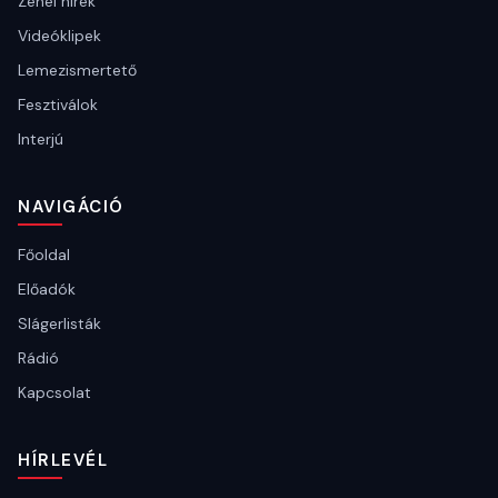
Zenei hírek
Videóklipek
Lemezismertető
Fesztiválok
Interjú
NAVIGÁCIÓ
Főoldal
Előadók
Slágerlisták
Rádió
Kapcsolat
HÍRLEVÉL