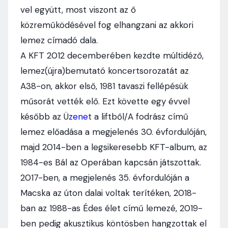
vel együtt, most viszont az ő
közreműködésével fog elhangzani az akkori
lemez címadó dala.
A KFT 2012 decemberében kezdte múltidéző,
lemez(újra)bemutató koncertsorozatát az
A38-on, akkor első, 1981 tavaszi fellépésük
műsorát vették elő. Ezt követte egy évvel
később az Ü
zene
t a liftből/A fodrász című
lemez előadása a megjelenés 30. évfordulóján,
majd 2014-ben a legsikeresebb KFT-album, az
1984-es Bál az Operában kapcsán játszottak.
2017-ben, a megjelenés 35. évfordulóján a
Macska az úton dalai voltak terítéken, 2018-
ban az 1988-as Édes élet című lemezé, 2019-
ben pedig akusztikus köntösben hangzottak el