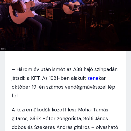
– Három év után ismét az A38 hajó színpadán
játszik a KFT. Az 1981-ben alakult
zene
kar
október 19-én számos vendégművésszel lép
fel.
A közreműködők között lesz Mohai Tamás
gitáros, Sárik Péter zongorista, Solti János
dobos és Szekeres András gitáros – olvasható