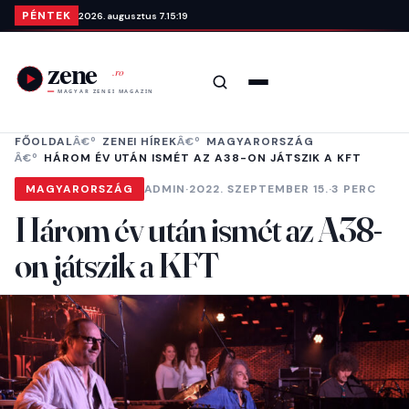
Ugrás a tartalomra
PÉNTEK
2026. augusztus 7.
15:19
Keresés
Menü
FŐOLDAL
ZENEI HÍREK
MAGYARORSZÁG
HÁROM ÉV UTÁN ISMÉT AZ A38-ON JÁTSZIK A KFT
MAGYARORSZÁG
ADMIN
·
2022. SZEPTEMBER 15.
·
3 PERC
Három év után ismét az A38-
on játszik a KFT