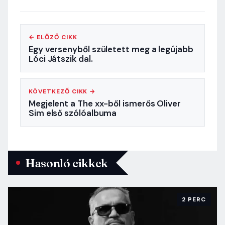
← ELŐZŐ CIKK
Egy versenyből született meg a legújabb
Lóci Játszik dal.
KÖVETKEZŐ CIKK →
Megjelent a The xx-ből ismerős Oliver
Sim első szólóalbuma
Hasonló cikkek
2 PERC