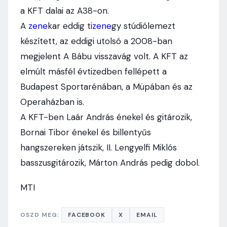
a KFT dalai az A38-on.
A
zene
kar eddig ti
zene
gy stúdiólemezt
készített, az eddigi utolsó a 2008-ban
megjelent A Bábu visszavág volt. A KFT az
elmúlt másfél évtizedben fellépett a
Budapest Sportarénában, a Müpában és az
Operaházban is.
A KFT-ben Laár András énekel és gitározik,
Bornai Tibor énekel és billentyűs
hangszereken játszik, II. Lengyelfi Miklós
basszusgitározik, Márton András pedig dobol.
MTI
OSZD MEG:
FACEBOOK
X
EMAIL