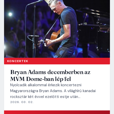
KONCERTEK
Bryan Adams decemberben az
MVM Dome-ban lép fel
Nyolcadik alkalommal érkezik koncertezni
Magyarországra Bryan Adams. A világhírű kanadai
rocksztár két évvel ezelőtti estje után…
2026. 03. 02.