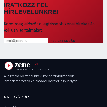
IRATKOZZ FEL
HÍRLEVELÜNKRE!
Kapd meg először a legfrissebb zenei híreket és
exkluzív tartalmakat.
Email cím
FELIRATKOZÁS
A legfrissebb zenei hírek, koncertinformációk,
lemezismertetők és előadói portrék egy helyen.
KATEGÓRIÁK