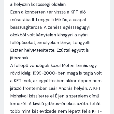
a helyszín közösségi oldalán.
Ezen a koncerten tér vissza a KFT élő
műsorába II. Lengyelfi Miklós, a csapat
basszusgitárosa. A zenész egészségügyi
okokból volt kénytelen kihagyni a nyári
fellépéseket, amelyeken lánya, Lengyelfi
Eszter helyettesítette. Ezúttal együtt is
játszanak.
A fellépő vendégek közül Mohai Tamás egy
rövid ideig, 1999-2000-ben maga is tagja volt
a KFT-nek, az együttesben akkor éppen nem
játszó frontember, Laár András helyén. A KFT
Mohaival készítette el Éljen a szerelem című
lemezét. A kiváló gitáros-énekes azóta, tehát
több mint két évtizede nem lépett fel a KFT-