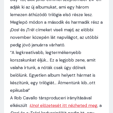
adják ki az új albumukat, ami egy három
lemezen áthúzódó trilógia első része lesz.
Meglepő módon a második és harmadik rész a
¡Dos! és ¡Tré! címeket viseli majd, az előbbi
november közepén lát napvilágot, az utóbbi
pedig jövő januárra várható.
“A legkreatívabb, legtermékenyebb
korszakunkat éljük… Ez a legjobb zene, amit
valaha írtunk, a nóták csak úgy dőlnek
belőlünk. Egyetlen album helyett hármat is
készítünk, egy trilógiát… Átmentünk kib…ott
epikusba!”
A Rob Cavallo társproduceri irányításával
elkészült
¡Uno! előzetesét itt nézheted meg
, a