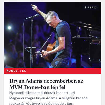
3 PERC
KONCERTEK
Bryan Adams decemberben az
MVM Dome-ban lép fel
Nyolcadik alkalommal érkezik koncertezni
Magyarországra Bryan Adams. A világhírű kanadai
rocksztár két évvel ezelőtti estje után…