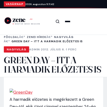
Ugrás a tartalomra
VASÁRNAP
2026. augusztus 9.
11:42
Keresés
Menü
FŐOLDAL
ZENEI HÍREK
NAGYVILÁG
GREEN DAY – ITT A HARMADIK ELŐZETES IS
NAGYVILÁG
ADMIN
·
2012. JÚLIUS 6.
·
1 PERC
GREEN DAY – ITT A
HARMADIK ELŐZETES IS
A harmadik előzetes is megérkezett a Green
Day-től, akik ¡Uno! címmel szeptember 24-én