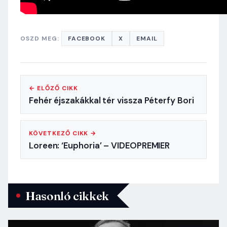
OSZD MEG:
FACEBOOK
X
EMAIL
← ELŐZŐ CIKK
Fehér éjszakákkal tér vissza Péterfy Bori
KÖVETKEZŐ CIKK →
Loreen: ‘Euphoria’ – VIDEOPREMIER
Hasonló cikkek