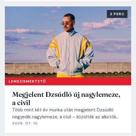
2 PERC
LEMEZISMERTETŐ
Megjelent Dzsúdló új nagylemeze,
a civil
Több mint két év munka után megjelent Dzsúdló
negyedik nagylemeze, a civil – közölték az alkotók…
2026. 07. 10.