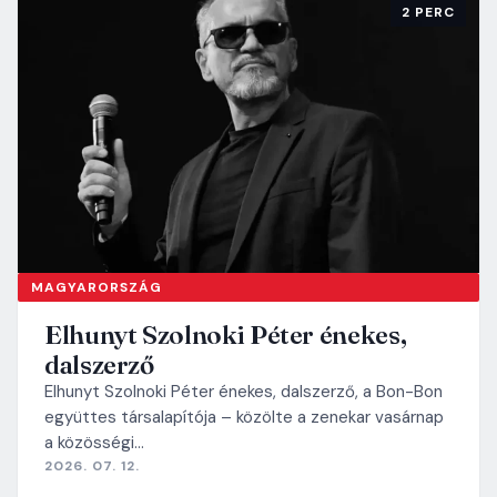
2 PERC
MAGYARORSZÁG
Elhunyt Szolnoki Péter énekes,
dalszerző
Elhunyt Szolnoki Péter énekes, dalszerző, a Bon-Bon
együttes társalapítója – közölte a zenekar vasárnap
a közösségi…
2026. 07. 12.