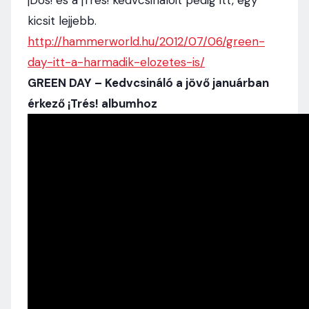
¡Dos! és a ¡Trés! kedvcsinálóit pedig itt, egy
kicsit lejjebb.
http://hammerworld.hu/2012/07/06/green-
day-itt-a-harmadik-elozetes-is/
GREEN DAY – Kedvcsináló a jövő januárban
érkező ¡Trés! albumhoz