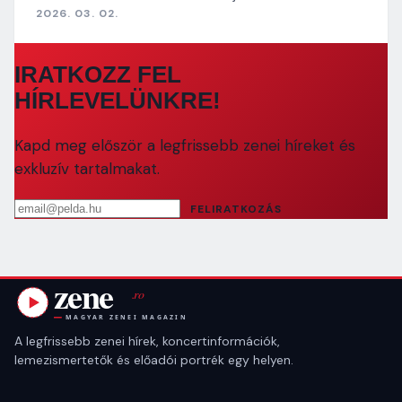
2026. 03. 02.
IRATKOZZ FEL
HÍRLEVELÜNKRE!
Kapd meg először a legfrissebb zenei híreket és
exkluzív tartalmakat.
Email cím
FELIRATKOZÁS
A legfrissebb zenei hírek, koncertinformációk,
lemezismertetők és előadói portrék egy helyen.