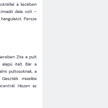
oktéllal a kezében
címadó dala volt –
 hangulatot. Persze
ereben Zita a pult
alapú italt. Bár a
kalmi pultosoknak, a
 Gesztiék mixelési
centrál. Hiszen az