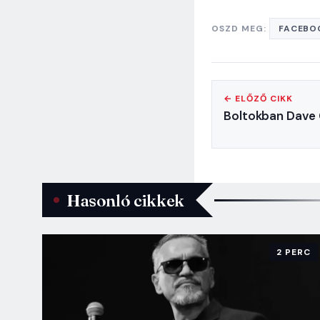
OSZD MEG:
FACEBO
← ELŐZŐ CIKK
Boltokban Dave 
Hasonló cikkek
2 PERC