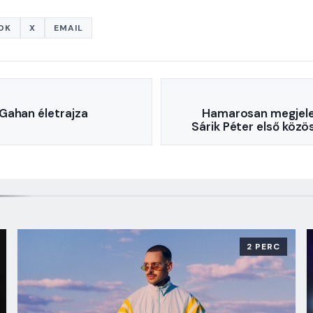
OK
X
EMAIL
Gahan életrajza
Hamarosan megjelen
Sárik Péter első köz
2 PERC