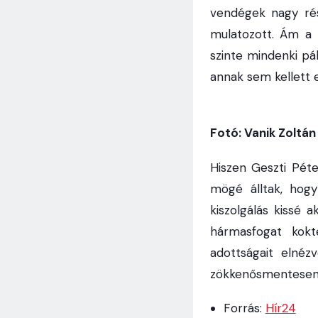
vendégek nagy rés
mulatozott. Ám a 
szinte mindenki pá
annak sem kellett e
Fotó: Vanik Zoltán
Hiszen Geszti Pét
mögé álltak, hogy
kiszolgálás kissé a
hármasfogat kokté
adottságait elnéz
zökkenősmentesen 
Forrás:
Hír24