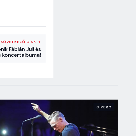
KÖVETKEZŐ CIKK →
ik Fábián Juli és
ös koncertalbuma!
3 PERC