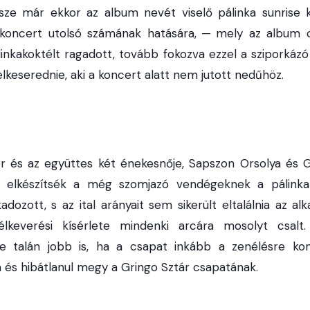
ze már ekkor az album nevét viselő pálinka sunrise k
koncert utolsó számának hatására, ─ mely az album 
linkakoktélt ragadott, tovább fokozva ezzel a sziporkázó
lkeserednie, aki a koncert alatt nem jutott nedűhöz.
er és az együttes két énekesnője, Sapszon Orsolya és G
 elkészítsék a még szomjazó vendégeknek a pálinka 
kadozott, s az ital arányait sem sikerült eltalálnia az al
lkeverési kísérlete mindenki arcára mosolyt csalt.
ve talán jobb is, ha a csapat inkább a zenélésre kon
és hibátlanul megy a Gringo Sztár csapatának.