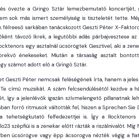
dés övezte a Gringo Sztár lemezbemutató koncertjét,
nem sok más ismert személyiség is tiszteletét tette. Mé
k félreeső sarkában tanácskozott Geszti Péter X-Faktoros
őként távozó Ikrek, a legutóbbi adás párbajvesztese a
ktenors egy asztalnál ücsörögtek Gesztivel, aki a zeneip
törekvő énekeseket. Miután a társaság asztalt bontot
gy számot adott elő a Gringó Sztár.
ket Geszti Péter nemcsak feléségének írta, hanem a jel
k Te című muzsikát. A szám felcsendülésétől kezdve a h
, így a jelenlévők igazán szívmelengető pillanatnak le
ban forró ritmusok váltották fel, hiszen a Sprechen Sie 
a tehetségkutató felfedezettjei is. Így a Rocktenors n
llo23 szépfiúi is a zenekar előtt rázták a riszálnivalót. Mí
yben ücsörögve vagy épp ácsorogva nézték végig a fiat