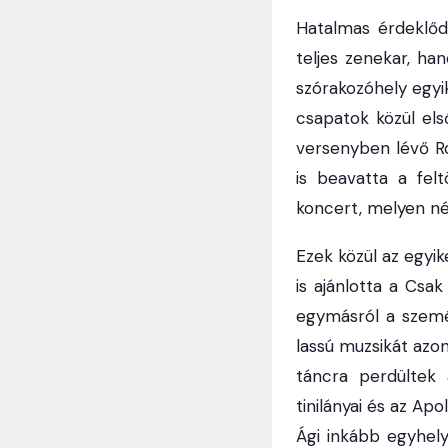
Hatalmas érdeklő
teljes zenekar, ha
szórakozóhely egyi
csapatok közül els
versenyben lévő Roc
is beavatta a fel
koncert, melyen né
Ezek közül az egyi
is ajánlotta a Csa
egymásról a szemét
lassú muzsikát azon
táncra perdültek 
tinilányai és az Apo
Ági inkább egyhel