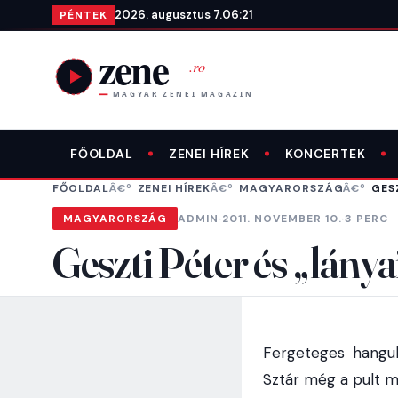
Ugrás a tartalomra
2026. augusztus 7.
06:21
PÉNTEK
FŐOLDAL
ZENEI HÍREK
KONCERTEK
FŐOLDAL
ZENEI HÍREK
MAGYARORSZÁG
GES
MAGYARORSZÁG
ADMIN
·
2011. NOVEMBER 10.
·
3 PERC
Geszti Péter és „lánya
Fergeteges hangu
Sztár még a pult m