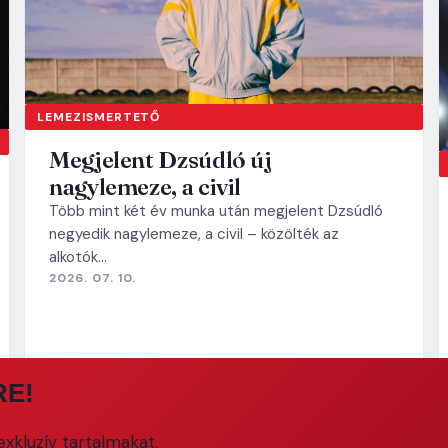
LEMEZISMERTETŐ
Megjelent Dzsúdló új
nagylemeze, a civil
Több mint két év munka után megjelent Dzsúdló
negyedik nagylemeze, a civil – közölték az
alkotók…
2026. 07. 10.
RE!
xkluzív tartalmakat.