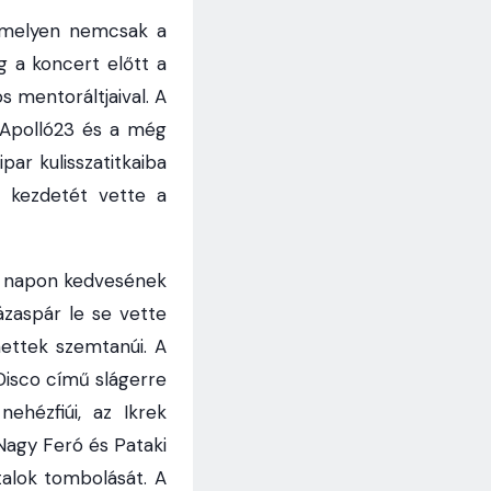
 melyen nemcsak a
g a koncert előtt a
 mentoráltjaival. A
z Apolló23 és a még
ar kulisszatitkaiba
t kezdetét vette a
es napon kedvesének
ázaspár le se vette
hettek szemtanúi. A
Disco című slágerre
ehézfiúi, az Ikrek
g Nagy Feró és Pataki
alok tombolását. A