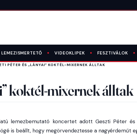
LEMEZISMERTETŐ
VIDEOKLIPEK
FESZTIVÁLOK
ZTI PÉTER ÉS „LÁNYAI” KOKTÉL-MIXERNEK ÁLLTAK
i” koktél-mixernek álltak
latú lemezbemutató koncertet adott Geszti Péter és 
ögé is beállt, hogy megörvendeztesse a nagyérdeműt egy