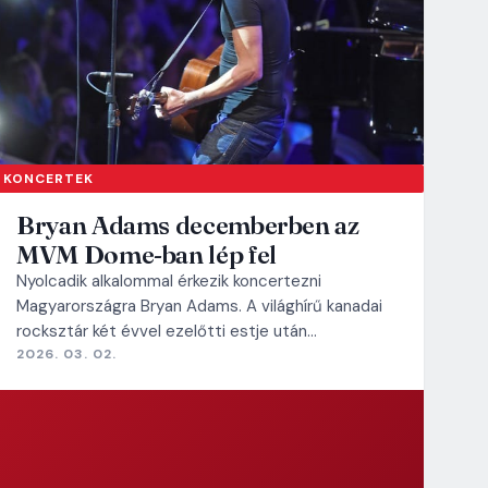
KONCERTEK
Bryan Adams decemberben az
MVM Dome-ban lép fel
Nyolcadik alkalommal érkezik koncertezni
Magyarországra Bryan Adams. A világhírű kanadai
rocksztár két évvel ezelőtti estje után…
2026. 03. 02.