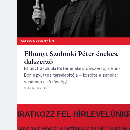
MAGYARORSZÁG
Elhunyt Szolnoki Péter énekes,
dalszerző
Elhunyt Szolnoki Péter énekes, dalszerző, a Bon-
Bon együttes társalapítója – közölte a zenekar
vasárnap a közösségi…
2026. 07. 12.
IRATKOZZ FEL HÍRLEVELÜNK
Kapd meg először a legfrissebb zenei híreket és e