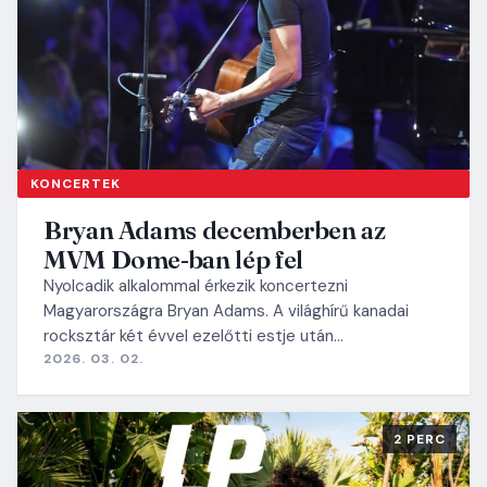
KONCERTEK
Bryan Adams decemberben az
MVM Dome-ban lép fel
Nyolcadik alkalommal érkezik koncertezni
Magyarországra Bryan Adams. A világhírű kanadai
rocksztár két évvel ezelőtti estje után…
2026. 03. 02.
2 PERC