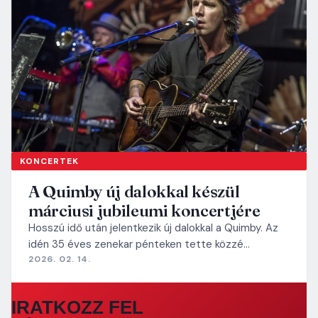
KONCERTEK
A Quimby új dalokkal készül
márciusi jubileumi koncertjére
Hosszú idő után jelentkezik új dalokkal a Quimby. Az
idén 35 éves zenekar pénteken tette közzé…
2026. 02. 14.
IRATKOZZ FEL