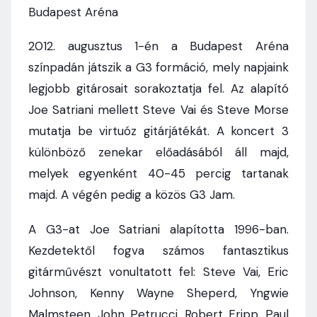
Budapest Aréna
2012. augusztus 1-én a Budapest Aréna
színpadán játszik a G3 formáció, mely napjaink
legjobb gitárosait sorakoztatja fel. Az alapító
Joe Satriani mellett Steve Vai és Steve Morse
mutatja be virtuóz gitárjátékát. A koncert 3
különböző zenekar előadásából áll majd,
melyek egyenként 40-45 percig tartanak
majd. A végén pedig a közös G3 Jam.
A G3-at Joe Satriani alapította 1996-ban.
Kezdetektől fogva számos fantasztikus
gitárművészt vonultatott fel: Steve Vai, Eric
Johnson, Kenny Wayne Sheperd, Yngwie
Malmsteen, John Petrucci, Robert Fripp, Paul