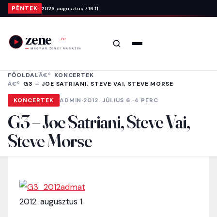
Ugrás a tartalomra
PÉNTEK
2026. augusztus 7.
16:11
Keresés
Menü
FŐOLDAL
KONCERTEK
G3 – JOE SATRIANI, STEVE VAI, STEVE MORSE
KONCERTEK
ADMIN
·
2012. JÚLIUS 6.
·
4 PERC
G3 – Joe Satriani, Steve Vai,
Steve Morse
2012. augusztus 1.