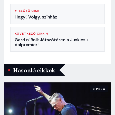
← ELŐZŐ CIKK
Hegy’, Völgy, színház
KÖVETKEZŐ CIKK →
Gard n’ Roll: Játszótéren a Junkies +
dalpremier!
Hasonló cikkek
3 PERC