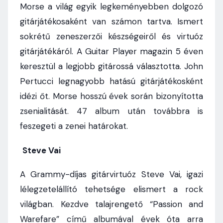
Morse a világ egyik legkeményebben dolgozó
gitárjátékosaként van számon tartva. Ismert
sokrétű zeneszerzői készségeiről és virtuóz
gitárjátékáról. A Guitar Player magazin 5 éven
keresztül a legjobb gitárossá választotta. John
Pertucci legnagyobb hatású gitárjátékosként
idézi őt. Morse hosszú évek során bizonyította
zsenialitását. 47 album után továbbra is
feszegeti a zenei határokat.
Steve Vai
A Grammy-díjas gitárvirtuóz Steve Vai, igazi
lélegzetelállító tehetsége elismert a rock
világban. Kezdve talajrengető “Passion and
Warefare” című albumával évek óta arra