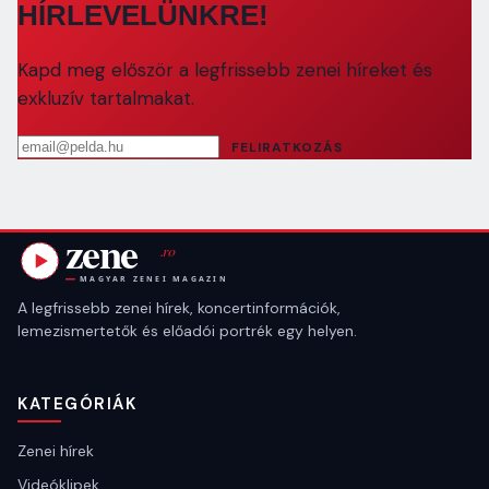
HÍRLEVELÜNKRE!
Kapd meg először a legfrissebb zenei híreket és
exkluzív tartalmakat.
Email cím
FELIRATKOZÁS
A legfrissebb zenei hírek, koncertinformációk,
lemezismertetők és előadói portrék egy helyen.
KATEGÓRIÁK
Zenei hírek
Videóklipek