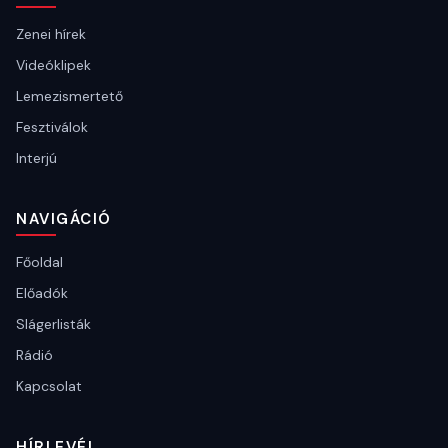
Zenei hírek
Videóklipek
Lemezismertető
Fesztiválok
Interjú
NAVIGÁCIÓ
Főoldal
Előadók
Slágerlisták
Rádió
Kapcsolat
HÍRLEVÉL