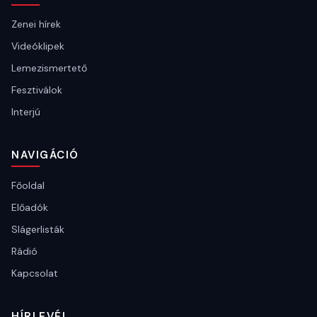
Zenei hírek
Videóklipek
Lemezismertető
Fesztiválok
Interjú
NAVIGÁCIÓ
Főoldal
Előadók
Slágerlisták
Rádió
Kapcsolat
HÍRLEVÉL