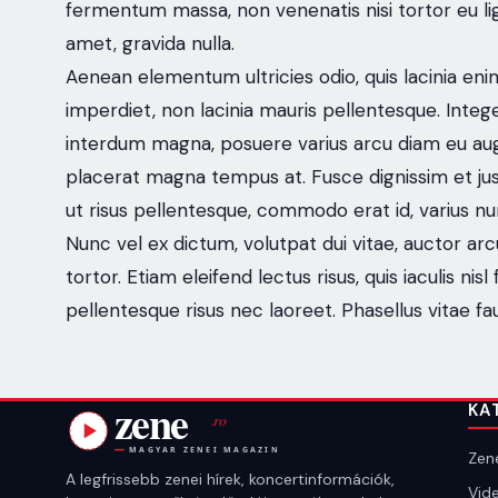
fermentum massa, non venenatis nisi tortor eu ligu
amet, gravida nulla.
Aenean elementum ultricies odio, quis lacinia eni
imperdiet, non lacinia mauris pellentesque. Integer
interdum magna, posuere varius arcu diam eu augue
placerat magna tempus at. Fusce dignissim et justo
ut risus pellentesque, commodo erat id, varius nu
Nunc vel ex dictum, volutpat dui vitae, auctor arc
tortor. Etiam eleifend lectus risus, quis iaculis n
pellentesque risus nec laoreet. Phasellus vitae fa
KA
Zene
A legfrissebb zenei hírek, koncertinformációk,
Vide