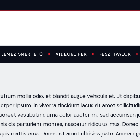
LEMEZISMERTETŐ
VIDEOKLIPEK
FESZTIVÁLOK
utrum mollis odio, et blandit augue vehicula et. Ut dapibus
rper ipsum. In viverra tincidunt lacus sit amet sollicitudin
laoreet vestibulum, urna dolor auctor mi, sed accumsan just
is dis parturient montes, nascetur ridiculus mus. Donec
quis mattis eros. Donec sit amet ultricies justo. Aenean g