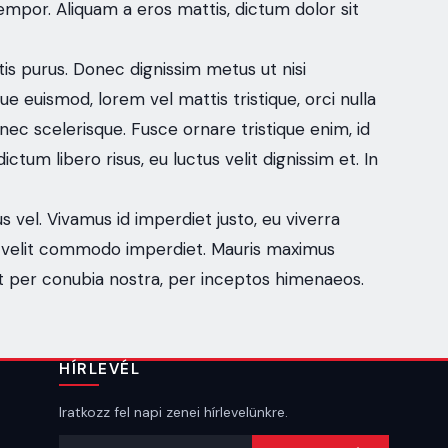
tempor. Aliquam a eros mattis, dictum dolor sit
tis purus. Donec dignissim metus ut nisi
ue euismod, lorem vel mattis tristique, orci nulla
ec scelerisque. Fusce ornare tristique enim, id
tum libero risus, eu luctus velit dignissim et. In
s vel. Vivamus id imperdiet justo, eu viverra
is id velit commodo imperdiet. Mauris maximus
ent per conubia nostra, per inceptos himenaeos.
HÍRLEVÉL
Iratkozz fel napi zenei hírlevelünkre.
Email cím