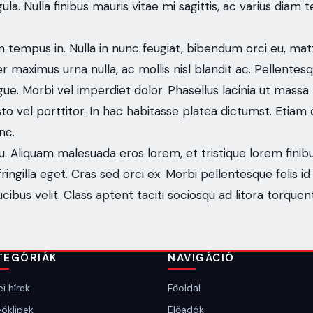
la. Nulla finibus mauris vitae mi sagittis, ac varius diam 
m tempus in. Nulla in nunc feugiat, bibendum orci eu, mat
 maximus urna nulla, ac mollis nisl blandit ac. Pellentesq
. Morbi vel imperdiet dolor. Phasellus lacinia ut massa n
 vel porttitor. In hac habitasse platea dictumst. Etiam dic
nc.
u. Aliquam malesuada eros lorem, et tristique lorem finibu
isl fringilla eget. Cras sed orci ex. Morbi pellentesque fel
ucibus velit. Class aptent taciti sociosqu ad litora torqu
TEGÓRIÁK
NAVIGÁCIÓ
i hírek
Főoldal
óklipek
Előadók