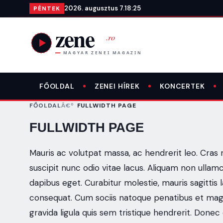
Ugrás a tartalomra
2026. augusztus 7.
18:25
PÉNTEK
FŐOLDAL
ZENEI HÍREK
KONCERTEK
FŐOLDAL
FULLWIDTH PAGE
FULLWIDTH PAGE
Mauris ac volutpat massa, ac hendrerit leo. Cras r
suscipit nunc odio vitae lacus. Aliquam non ullamco
dapibus eget. Curabitur molestie, mauris sagittis 
consequat. Cum sociis natoque penatibus et magn
gravida ligula quis sem tristique hendrerit. Donec 