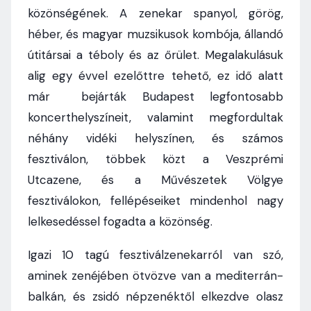
közönségének. A zenekar spanyol, görög,
héber, és magyar muzsikusok kombója, állandó
útitársai a téboly és az őrület. Megalakulásuk
alig egy évvel ezelőttre tehető, ez idő alatt
már bejárták Budapest legfontosabb
koncerthelyszíneit, valamint megfordultak
néhány vidéki helyszínen, és számos
fesztiválon, többek közt a Veszprémi
Utcazene, és a Művészetek Völgye
fesztiválokon, fellépéseiket mindenhol nagy
lelkesedéssel fogadta a közönség.
Igazi 10 tagú fesztiválzenekarról van szó,
aminek zenéjében ötvözve van a mediterrán-
balkán, és zsidó népzenéktől elkezdve olasz