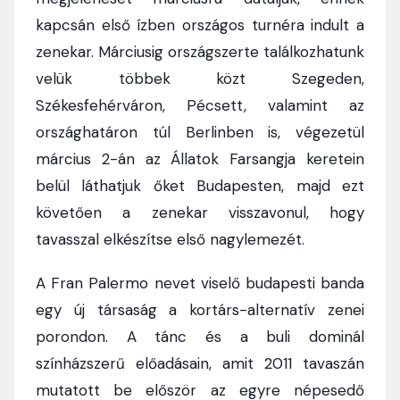
kapcsán első ízben országos turnéra indult a
zenekar. Márciusig országszerte találkozhatunk
velük többek közt Szegeden,
Székesfehérváron, Pécsett, valamint az
országhatáron túl Berlinben is, végezetül
március 2-án az Állatok Farsangja keretein
belül láthatjuk őket Budapesten, majd ezt
követően a zenekar visszavonul, hogy
tavasszal elkészítse első nagylemezét.
A Fran Palermo nevet viselő budapesti banda
egy új társaság a kortárs-alternatív zenei
porondon. A tánc és a buli dominál
színházszerű előadásain, amit 2011 tavaszán
mutatott be először az egyre népesedő