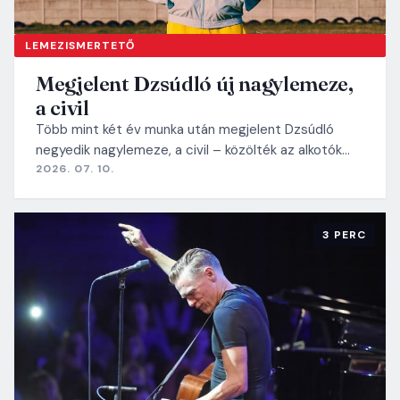
LEMEZISMERTETŐ
Megjelent Dzsúdló új nagylemeze,
a civil
Több mint két év munka után megjelent Dzsúdló
negyedik nagylemeze, a civil – közölték az alkotók…
2026. 07. 10.
3 PERC