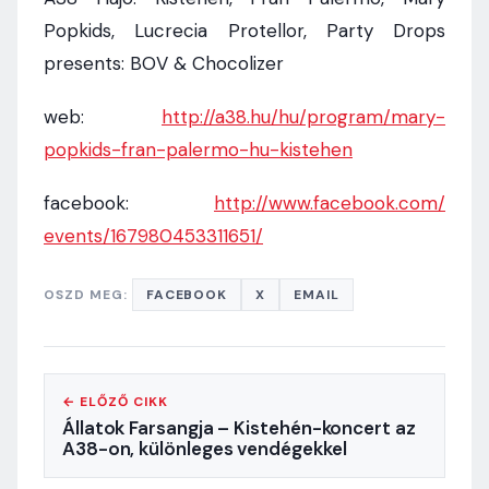
Popkids, Lucrecia Protellor, Party Drops
presents: BOV & Chocolizer
web:
http://a38.hu/hu/program/mary-
popkids-fran-palermo-hu-
kistehen
facebook:
http://www.facebook.com/
events/167980453311651/
OSZD MEG:
FACEBOOK
X
EMAIL
← ELŐZŐ CIKK
Állatok Farsangja – Kistehén-koncert az
A38-on, különleges vendégekkel