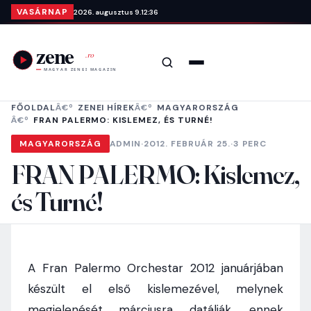
Ugrás a tartalomra
VASÁRNAP
2026. augusztus 9.
12:36
Keresés
Menü
FŐOLDAL
ZENEI HÍREK
MAGYARORSZÁG
FRAN PALERMO: KISLEMEZ, ÉS TURNÉ!
MAGYARORSZÁG
ADMIN
·
2012. FEBRUÁR 25.
·
3 PERC
FRAN PALERMO: Kislemez,
és Turné!
A Fran Palermo Orchestar 2012 januárjában
készült el első kislemezével, melynek
megjelenését márciusra datálják, ennek