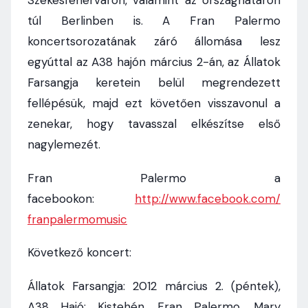
Székesfehérváron, valamint az országhatáron
túl Berlinben is. A Fran Palermo
koncertsorozatának záró állomása lesz
egyúttal az A38 hajón március 2-án, az Állatok
Farsangja keretein belül megrendezett
fellépésük, majd ezt követően visszavonul a
zenekar, hogy tavasszal elkészítse első
nagylemezét.
Fran Palermo a
facebookon:
http://www.facebook.com/
franpalermomusic
Következő koncert:
Állatok Farsangja: 2012 március 2. (péntek),
A38 Hajó: Kistehén, Fran Palermo, Mary