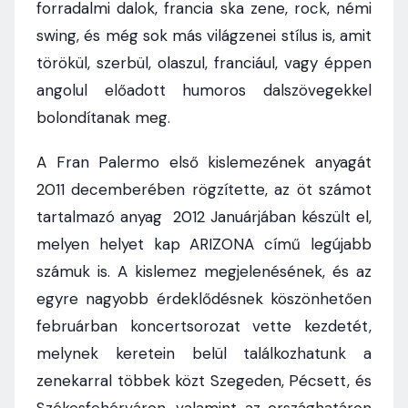
forradalmi dalok, francia ska zene, rock, némi
swing, és még sok más világzenei stílus is, amit
törökül, szerbül, olaszul, franciául, vagy éppen
angolul előadott humoros dalszövegekkel
bolondítanak meg.
A Fran Palermo első kislemezének anyagát
2011 decemberében rögzítette, az öt számot
tartalmazó anyag 2012 Januárjában készült el,
melyen helyet kap ARIZONA című legújabb
számuk is. A kislemez megjelenésének, és az
egyre nagyobb érdeklődésnek köszönhetően
februárban koncertsorozat vette kezdetét,
melynek keretein belül találkozhatunk a
zenekarral többek közt Szegeden, Pécsett, és