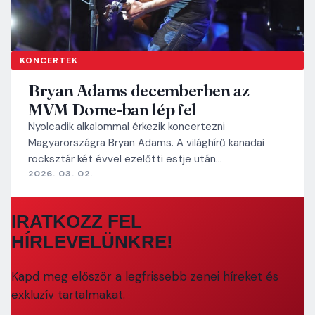
KONCERTEK
Bryan Adams decemberben az
MVM Dome-ban lép fel
Nyolcadik alkalommal érkezik koncertezni
Magyarországra Bryan Adams. A világhírű kanadai
rocksztár két évvel ezelőtti estje után…
2026. 03. 02.
IRATKOZZ FEL
HÍRLEVELÜNKRE!
Kapd meg először a legfrissebb zenei híreket és
exkluzív tartalmakat.