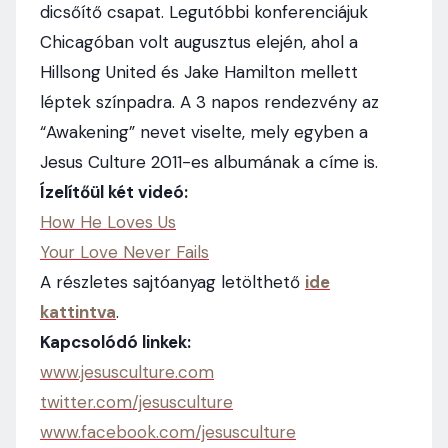
dicsőítő csapat. Legutóbbi konferenciájuk
Chicagóban volt augusztus elején, ahol a
Hillsong United és Jake Hamilton mellett
léptek színpadra. A 3 napos rendezvény az
“Awakening” nevet viselte, mely egyben a
Jesus Culture 2011-es albumának a címe is.
Ízelítőül két videó:
How He Loves Us
Your Love Never Fails
A részletes sajtóanyag letölthető
ide
kattintva
.
Kapcsolódó linkek:
www.jesusculture.com
twitter.com/jesusculture
www.facebook.com/jesusculture