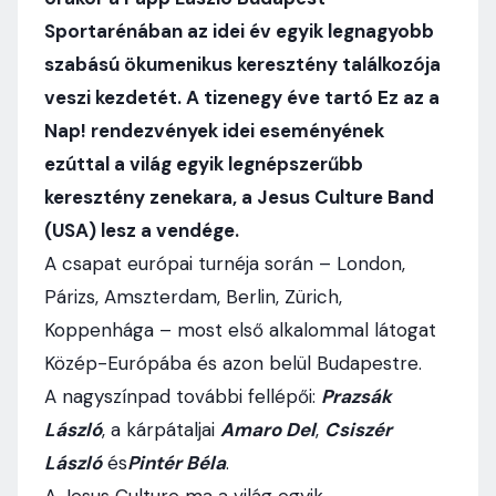
Sportarénában az idei év egyik legnagyobb
szabású ökumenikus keresztény találkozója
veszi kezdetét. A tizenegy éve tartó Ez az a
Nap! rendezvények idei eseményének
ezúttal a világ egyik legnépszerűbb
keresztény zenekara, a Jesus Culture Band
(USA) lesz a vendége.
A csapat európai turnéja során – London,
Párizs, Amszterdam, Berlin, Zürich,
Koppenhága – most első alkalommal látogat
Közép-Európába és azon belül Budapestre.
A nagyszínpad további fellépői:
Prazsák
László
, a kárpátaljai
Amaro Del
,
Csiszér
László
és
Pintér Béla
.