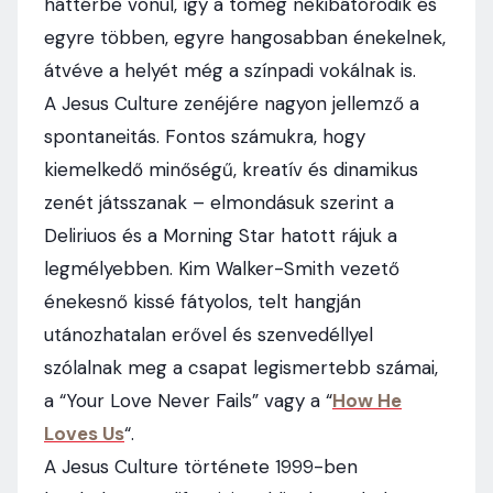
háttérbe vonul, így a tömeg nekibátorodik és
egyre többen, egyre hangosabban énekelnek,
átvéve a helyét még a színpadi vokálnak is.
A Jesus Culture zenéjére nagyon jellemző a
spontaneitás. Fontos számukra, hogy
kiemelkedő minőségű, kreatív és dinamikus
zenét játsszanak – elmondásuk szerint a
Deliriuos és a Morning Star hatott rájuk a
legmélyebben. Kim Walker-Smith vezető
énekesnő kissé fátyolos, telt hangján
utánozhatalan erővel és szenvedéllyel
szólalnak meg a csapat legismertebb számai,
a “Your Love Never Fails” vagy a “
How He
Loves Us
“.
A Jesus Culture története 1999-ben