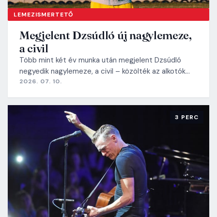
LEMEZISMERTETŐ
Megjelent Dzsúdló új nagylemeze,
a civil
Több mint két év munka után megjelent Dzsúdló
negyedik nagylemeze, a civil – közölték az alkotók…
2026. 07. 10.
3 PERC