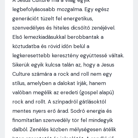
A Jesus Culture ma a világ egyik
legbefolyásosabb mozgalma. Egy egész
generációt tüzelt fel energetikus,
szenvedélyes és hiteles dicsőítő zenéjével.
Első lemezkiadásukkal berobbantak a
köztudatba és rövid időn belül a
legkeresettebb keresztény együttessé váltak.
Sikerük egyik kulcsa talán az, hogy a Jesus
Culture számára a rock and roll nem egy
stílus, amelyben a dalokat írják, hanem
valóban megélik az eredeti (gospel alapú)
rock and rollt. A színpadról gátlásoktól
mentes nyers erő árad. Sodró energia és
finomítatlan szenvedély tör fel mindegyik
dalból. Zenélés közben mélységesen átélik