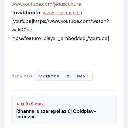
www.youtube.com/jesusculture
További info:
www.ezazanap.hu
[youtube]https://www.youtube.com/watch?
v=JoC1ec-
lYps&feature=player_embedded[/youtube]
OSZD MEG:
FACEBOOK
X
EMAIL
← ELŐZŐ CIKK
Rihanna is szerepel az új Coldplay-
lemezen