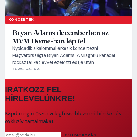
KONCERTEK
Bryan Adams decemberben az
MVM Dome-ban lép fel
Nyolcadik alkalommal érkezik koncertezni
Magyarországra Bryan Adams. A világhírű kanadai
rocksztár két évvel ezelőtti estje után…
2026. 03. 02.
IRATKOZZ FEL
HÍRLEVELÜNKRE!
Kapd meg először a legfrissebb zenei híreket és
exkluzív tartalmakat.
Email cím
FELIRATKOZÁS