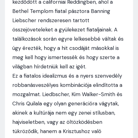
kezdődött a californiai Reddingben, ahol a
Bethel Templom fiatal pásztora Banning
Liebscher rendszeresen tartott
összejöveteleket a gyülekezet fiataljainak. A
találkozások során egyre lelkesebbé váltak és
úgy érezték, hogy a hit csodáját másokkal is
meg kell hogy ismertessék és hogy szerte a
világban hírdetniük kell az igét.
Ez a fiatalos idealizmus és a nyers szenvedély
robbanásveszélyes kombinációja elindította a
mozgalmat. Liedbscher, Kim Walker-Smith és
Chris Quilala egy olyan generációra vágytak,
akinek a kultúrája nem egy zenei stílusban,
hajviseletben, vagy az öltözködésben
tükröződik, hanem a Krisztushoz való