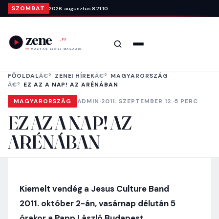
Ugrás a tartalomra
SZOMBAT
2026. augusztus 8.
21:10
Keresés
Menü
FŐOLDAL
ZENEI HÍREK
MAGYARORSZÁG
EZ AZ A NAP! AZ ARÉNÁBAN
MAGYARORSZÁG
ADMIN
·
2011. SZEPTEMBER 12.
·
5 PERC
EZ AZ A NAP! AZ
ARÉNÁBAN
Kiemelt vendég a Jesus Culture Band
2011. október 2-án, vasárnap délután 5
órakor a Papp László Budapest