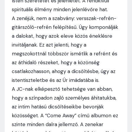
Isten szeretetét és jelenlétét. A rendkívüli
spirituális élmény minden jelenlévőre hat.
A zenéjük, nem a szabvány: versszak-refrén-
gitárszóló-
refrén felépítésű. Úgy komponálják
a dalokat, hogy azok eleve közös éneklésre
invitáljanak. Ez azt jelenti, hogy a
megszokottnál többször ismétlik a refrént és
az áthidaló részeket, hogy a közönség
csatlakozhasson, ahogy a dicsőítésbe, úgy az
istentiszteletbe és az Úr imádatába is.
A JC-nak elképesztő tehetsége van abban,
hogy a színpadon zajló személyes áhitatukba,
az intim hatású dicsőítéseikbe bevonják
közösséget. A “Come Away” című albumon ez
szinte minden dalra jellemző. A zenekar