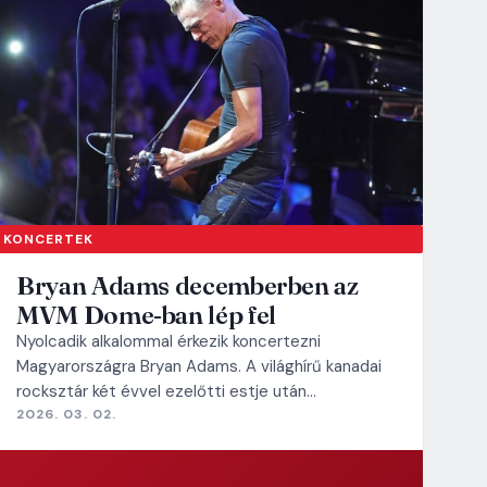
KONCERTEK
Bryan Adams decemberben az
MVM Dome-ban lép fel
Nyolcadik alkalommal érkezik koncertezni
Magyarországra Bryan Adams. A világhírű kanadai
rocksztár két évvel ezelőtti estje után…
2026. 03. 02.