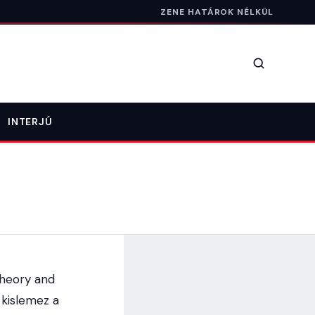
ZENE HATÁROK NÉLKÜL
Keresés
INTERJÚ
Theory and
ő kislemez a