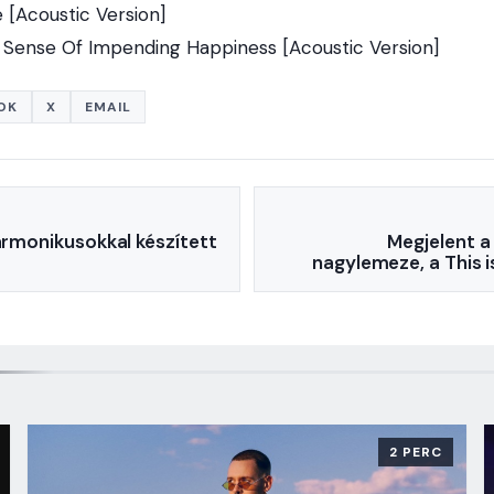
ne [Acoustic Version]
 Sense Of Impending Happiness [Acoustic Version]
OK
X
EMAIL
harmonikusokkal készített
Megjelent a 
nagylemeze, a This 
2 PERC