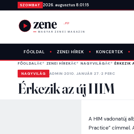
Ugrás a tartalomra
2026. augusztus 8.
01:15
SZOMBAT
FŐOLDAL
ZENEI HÍREK
KONCERTEK
FŐOLDAL
ZENEI HÍREK
NAGYVILÁG
ÉRKEZIK 
NAGYVILÁG
ADMIN
·
2010. JANUÁR 27.
·
2 PERC
Érkezik az új HIM
A HIM vadonatúj al
Practice” címmel. Az