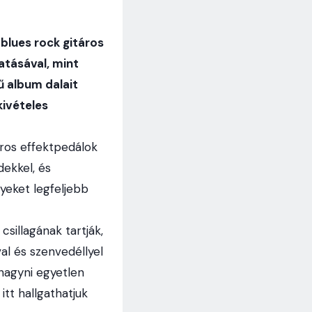
 blues rock gitáros
atásával, mint
ű album dalait
kivételes
áros effektpedálok
ekkel, és
nyeket legfeljebb
sillagának tartják,
al és szenvedéllyel
hagyni egyetlen
itt hallgathatjuk