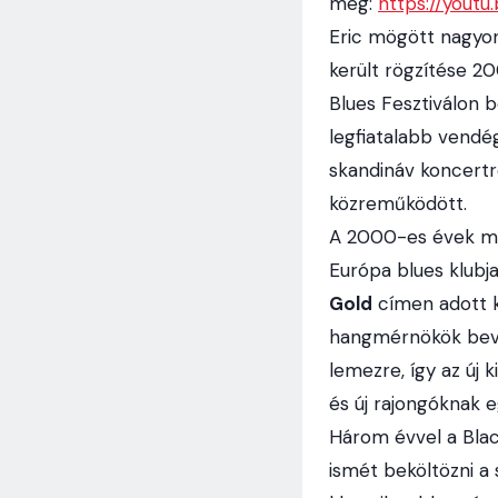
meg:
https://yout
Eric mögött nagyon
került rögzítése 2
Blues Fesztiválon 
legfiatalabb vendé
skandináv koncertr
közreműködött.
A 2000-es évek más
Európa blues klubja
Gold
címen adott k
hangmérnökök bevon
lemezre, így az új 
és új rajongóknak e
Három évvel a Black
ismét beköltözni a 