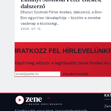
dalszerző
Elhunyt Szolnoki Péter énekes, dalszerző, a Bon-
Bon együttes társalapítója – közölte a zenekar
vasárnap a közösségi…
2026. 07. 12.
IRATKOZZ FEL HÍRLEVELÜNK
Kapd meg először a legfrissebb zenei híreket és e
Email cím
FELIRATKOZÁS
KA
Zene
A legfrissebb zenei hírek, koncertinformációk,