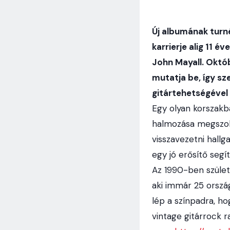
Új albumának turné
karrierje alig 11 
John Mayall. Októ
mutatja be, így sz
gitártehetségével
Egy olyan korszakba
halmozása megszok
visszavezetni hallg
egy jó erősítő segít
Az 1990-ben születe
aki immár 25 ország
lép a színpadra, h
vintage gitárrock r