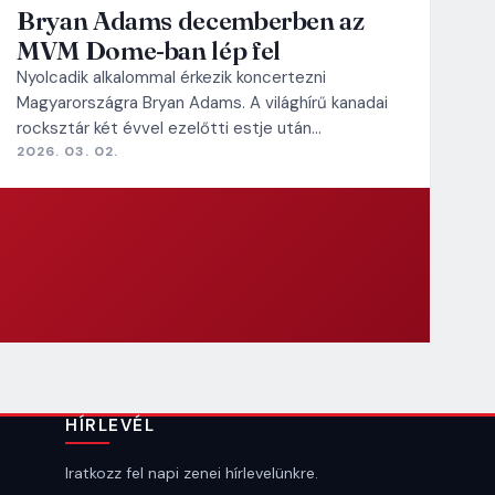
Bryan Adams decemberben az
MVM Dome-ban lép fel
Nyolcadik alkalommal érkezik koncertezni
Magyarországra Bryan Adams. A világhírű kanadai
rocksztár két évvel ezelőtti estje után…
2026. 03. 02.
HÍRLEVÉL
Iratkozz fel napi zenei hírlevelünkre.