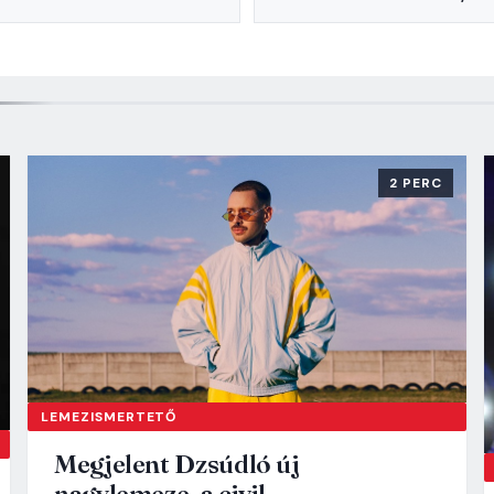
2 PERC
LEMEZISMERTETŐ
Megjelent Dzsúdló új
nagylemeze, a civil