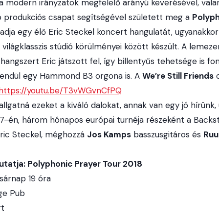
s a modern irányzatok megfelelő arányú keverésével, val
ó produkciós csapat segítségével született meg a
Polyph
adja egy élő Eric Steckel koncert hangulatát, ugyanakkor jó
 világklasszis stúdió körülményei között készült. A lemez
angszert Eric játszott fel, így billentyűs tehetsége is fo
sendül egy Hammond B3 orgona is. A
We’re Still Friends
c
https://youtu.be/T3vWGvnCfPQ
llgatná ezeket a kiváló dalokat, annak van egy jó hírünk
 7-én, három hónapos európai turnéja részeként a Backs
Eric Steckel, méghozzá
Jos Kamps
basszusgitáros és
Ruu
tatja: Polyphonic Prayer Tour 2018
asárnap 19 óra
ge Pub
rt