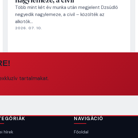
Több mint két év munka után megjelent Dzsúdló
negyedik nagylemeze, a civil – közölték az
alkotók…
2026. 07. 10.
RE!
xkluzív tartalmakat.
TEGÓRIÁK
NAVIGÁCIÓ
i hírek
Főoldal