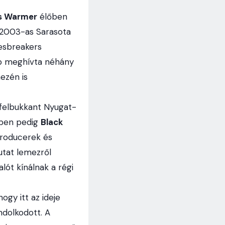
s Warmer
élőben
a 2003-as Sarasota
uesbreakers
bb meghívta néhány
ezén is
 felbukkant Nyugat-
-ben pedig
Black
producerek és
utat lemezről
lót kínálnak a régi
ogy itt az ideje
ndolkodott. A