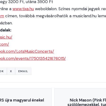
 jegy 3200 Ft, utána 3900 Ft
nline a
www.tixa.hu
weboldalon. Színes nyomdai jegyek re
om
címen, továbbá megvásárolhatók a musicland.hu leme
házban.
dalak:
sic.hu/
.com/
ook.com/LotsMusicConcerts/
ook.com/events/1750135421676015/
OK
X
EMAIL
 újra magyarul énekel
Nick Mason (Pink Fl
szólólemezekkel, tur