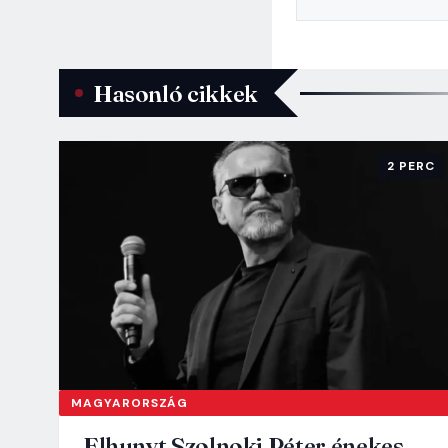
Hasonló cikkek
2 PERC
MAGYARORSZÁG
Elhunyt Szolnoki Péter énekes,