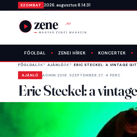
Ugrás a tartalomra
2026. augusztus 8.
14:31
SZOMBAT
FŐOLDAL
ZENEI HÍREK
KONCERTEK
FŐOLDAL
AJÁNLÓ
ERIC STECKEL: A VINTAGE GI
AJÁNLÓ
ADMIN
·
2018. SZEPTEMBER 27.
·
4 PERC
Eric Steckel: a vintage