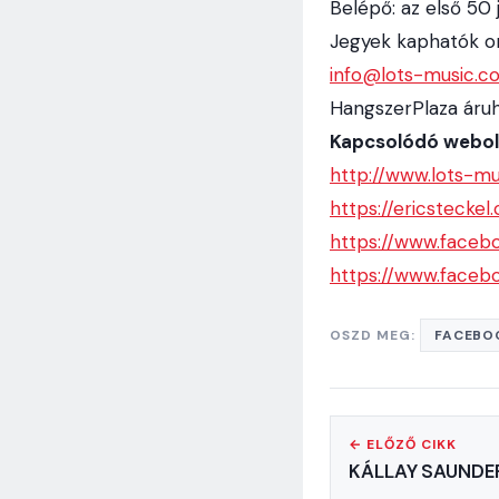
Belépő: az első 50
Jegyek kaphatók o
info@lots-music.c
HangszerPlaza áru
Kapcsolódó webol
http://www.lots-mu
https://ericsteckel
https://www.faceb
https://www.faceb
OSZD MEG:
FACEBO
← ELŐZŐ CIKK
KÁLLAY SAUNDERS