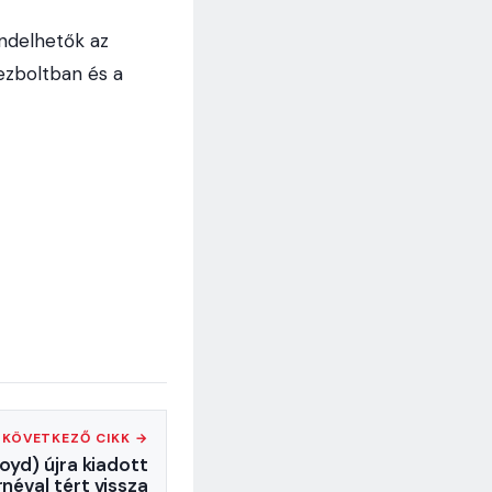
ndelhetők az
zboltban és a
KÖVETKEZŐ CIKK →
oyd) újra kiadott
néval tért vissza