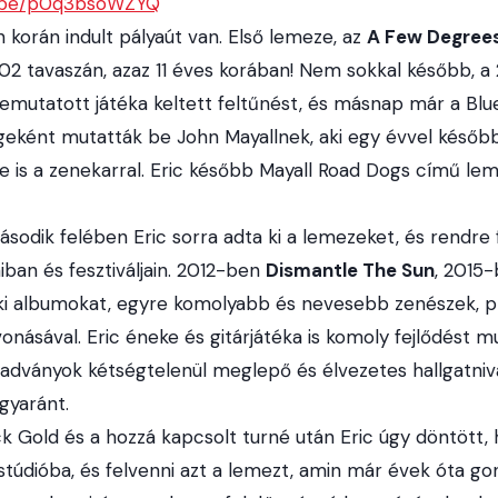
u.be/p0q3bsoWZYQ
 korán indult pályaút van. Első lemeze, az
A Few Degree
002 tavaszán, azaz 11 éves korában! Nem sokkal később, 
bemutatott játéka keltett feltűnést, és másnap már a Bl
geként mutatták be John Mayallnek, aki egy évvel késő
e is a zenekarral. Eric később Mayall Road Dogs című lem
odik felében Eric sorra adta ki a lemezeket, és rendre
iban és fesztiváljain. 2012-ben
Dismantle The Sun
, 2015
i albumokat, egyre komolyabb és nevesebb zenészek, 
ásával. Eric éneke és gitárjátéka is komoly fejlődést m
kiadványok kétségtelenül meglepő és élvezetes hallgatniva
gyaránt.
 Gold és a hozzá kapcsolt turné után Eric úgy döntött, h
stúdióba, és felvenni azt a lemezt, amin már évek óta go