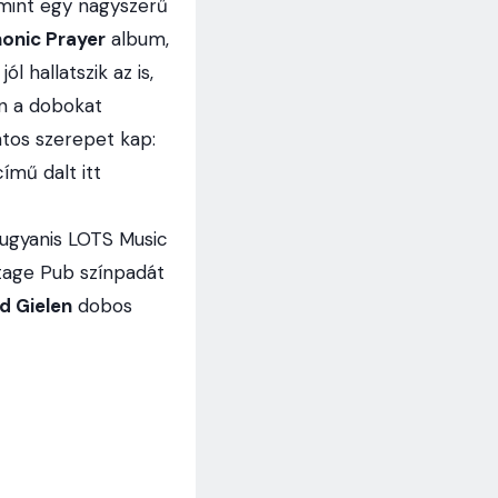
amint egy nagyszerű
onic Prayer
album,
l hallatszik az is,
en a dobokat
ntos szerepet kap:
ímű dalt itt
, ugyanis LOTS Music
tage Pub színpadát
d Gielen
dobos