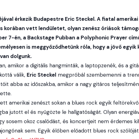
jával érkezik Budapestre Eric Steckel. A fiatal amerikai
éves korában vett lendületet, olyan zenész óriások támog
ber 7-én, a Backstage Pubban a Polyphonic Prayer cím
emélyesen is meggyőződhetünk róla, hogy a jövő egyik 
 van dolgunk.
n, amikor a digitális hangminták, a laptopzenék, és a git
ottá válik,
Eric Steckel
megpróbál szembemenni a trend
atóit abba az időszakba, amikor a nagy gitáros teljesítmé
ette.
tt amerikai zenészt sokan a blues rock egyik feltörekvő c
ba jutott el és nyűgözte le hallgatóságát. Olyan energiáv
ogy sosem okoz csalódást, és koncertjeit nem érdemes ki
ajongónak sem. Egyik élőben előadott blues rock szólóját 