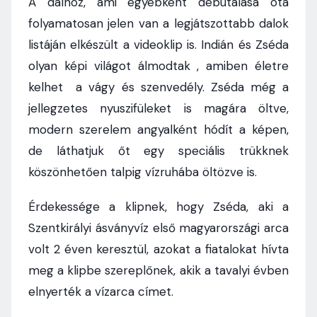
A dalhoz, ami egyébként debütálása óta
folyamatosan jelen van a legjátszottabb dalok
listáján elkészült a videoklip is. Indián és Zséda
olyan képi világot álmodtak , amiben életre
kelhet a vágy és szenvedély. Zséda még a
jellegzetes nyuszifüleket is magára öltve,
modern szerelem angyalként hódít a képen,
de láthatjuk őt egy speciális trükknek
köszönhetően talpig vízruhába öltözve is.
Érdekessége a klipnek, hogy Zséda, aki a
Szentkirályi ásványvíz első magyarországi arca
volt 2 éven keresztül, azokat a fiatalokat hívta
meg a klipbe szereplőnek, akik a tavalyi évben
elnyerték a vízarca címet.