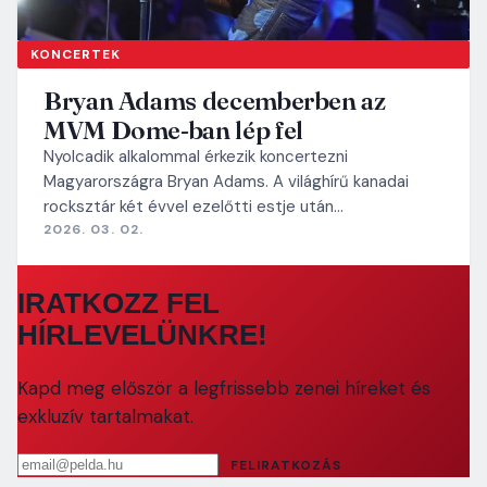
KONCERTEK
Bryan Adams decemberben az
MVM Dome-ban lép fel
Nyolcadik alkalommal érkezik koncertezni
Magyarországra Bryan Adams. A világhírű kanadai
rocksztár két évvel ezelőtti estje után…
2026. 03. 02.
IRATKOZZ FEL
HÍRLEVELÜNKRE!
Kapd meg először a legfrissebb zenei híreket és
exkluzív tartalmakat.
Email cím
FELIRATKOZÁS