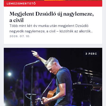
LEMEZISMERTETŐ
Megjelent Dzsúdló új nagylemeze,
a civil
Több mint két év munka után megjelent Dzsúdló
negyedik nagylemeze, a civil – közölték az alkotók…
2026. 07. 10.
3 PERC