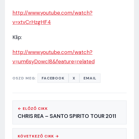
http://www.youtube.com/watch?
v=xtvCrHzgHF4
Klip:
http://www.youtube.com/watch?
v=um6syDowcI8&feature=related
OSZD MEG:
FACEBOOK
X
EMAIL
← ELŐZŐ CIKK
CHRIS REA – SANTO SPIRITO TOUR 2011
KÖVETKEZŐ CIKK →