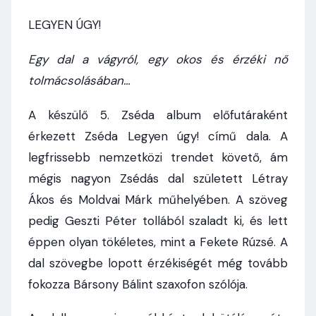
LEGYEN ÚGY!
Egy dal a vágyról, egy okos és érzéki nő
tolmácsolásában…
A készülő 5. Zséda album előfutáraként
érkezett Zséda Legyen úgy! című dala. A
legfrissebb nemzetközi trendet követő, ám
mégis nagyon Zsédás dal született Létray
Ákos és Moldvai Márk műhelyében. A szöveg
pedig Geszti Péter tollából szaladt ki, és lett
éppen olyan tökéletes, mint a Fekete Rúzsé. A
dal szövegbe lopott érzékiségét még tovább
fokozza Bársony Bálint szaxofon szólója.