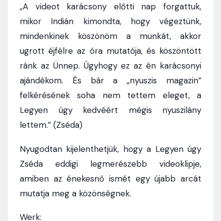
„A videot karácsony előtti nap forgattuk,
mikor Indián kimondta, hogy végeztünk,
mindenkinek köszönöm a munkát, akkor
ugrott éjfélre az óra mutatója, és köszöntött
ránk az Ünnep. Úgyhogy ez az én karácsonyi
ajándékom. És bár a „nyuszis magazin”
felkérésének soha nem tettem eleget, a
Legyen úgy kedvéért mégis nyuszilány
lettem.” (Zséda)
Nyugodtan kijelenthetjük, hogy a Legyen úgy
Zséda eddigi legmerészebb videoklipje,
amiben az énekesnő ismét egy újabb arcát
mutatja meg a közönségnek.
Werk: