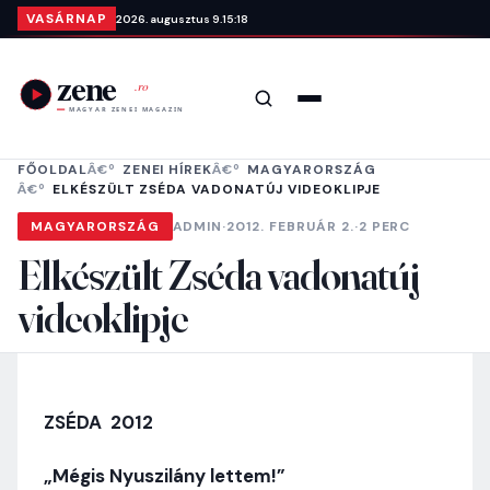
Ugrás a tartalomra
VASÁRNAP
2026. augusztus 9.
15:18
Keresés
Menü
FŐOLDAL
ZENEI HÍREK
MAGYARORSZÁG
ELKÉSZÜLT ZSÉDA VADONATÚJ VIDEOKLIPJE
MAGYARORSZÁG
ADMIN
·
2012. FEBRUÁR 2.
·
2 PERC
Elkészült Zséda vadonatúj
videoklipje
ZSÉDA 2012
„Mégis Nyuszilány lettem!”