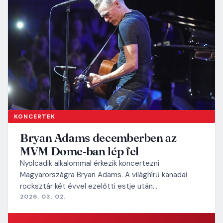
KONCERTEK
Bryan Adams decemberben az
MVM Dome-ban lép fel
Nyolcadik alkalommal érkezik koncertezni
Magyarországra Bryan Adams. A világhírű kanadai
rocksztár két évvel ezelőtti estje után…
2026. 03. 02.