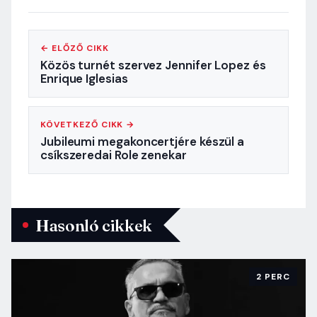
← ELŐZŐ CIKK
Közös turnét szervez Jennifer Lopez és
Enrique Iglesias
KÖVETKEZŐ CIKK →
Jubileumi megakoncertjére készül a
csíkszeredai Role zenekar
Hasonló cikkek
2 PERC