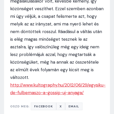
megalakulásakor volt, kevésbé kemény, így
közönséget veszíthet. Ezzel szemben azonban
mi úgy véljük, a csapat felismerte azt, hogy
melyik az az irányzat, ami ma nyerő lehet és
nem döntöttek rosszul. Ráadásul a váltás után
is elég magas minőséget tesznek le az
asztalra, így valószínűleg még egy ideig nem
lesz problémájuk azzal, hogy megtartsák a
közönségüket, még ha annak az összetétele
az elmúlt évek folyamán egy kicsit meg is
változott.
http://www.kultography.hu/2012/06/29/egysiku-
de-fulbemaszo-a-gossip-uj-anyaga/
OSZD MEG:
FACEBOOK
X
EMAIL