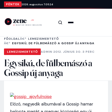
Ugrás a tartalomra
PÉNTEK
2026. augusztus 7.
05:24
Keresés
Menü
FŐOLDAL
LEMEZISMERTETŐ
EGYSIKÚ, DE FÜLBEMÁSZÓ A GOSSIP ÚJ ANYAGA
LEMEZISMERTETŐ
ADMIN
·
2012. JÚNIUS 30.
·
3 PERC
Egysikú, de fülbemászó a
Gossip új anyaga
Előző, negyedik albumával a Gossip hamar
belopta magát a magyar közönség egy új