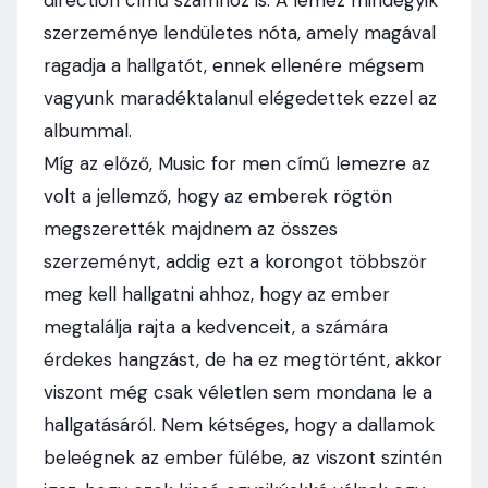
direction című számhoz is. A lemez mindegyik
szerzeménye lendületes nóta, amely magával
ragadja a hallgatót, ennek ellenére mégsem
vagyunk maradéktalanul elégedettek ezzel az
albummal.
Míg az előző, Music for men című lemezre az
volt a jellemző, hogy az emberek rögtön
megszerették majdnem az összes
szerzeményt, addig ezt a korongot többször
meg kell hallgatni ahhoz, hogy az ember
megtalálja rajta a kedvenceit, a számára
érdekes hangzást, de ha ez megtörtént, akkor
viszont még csak véletlen sem mondana le a
hallgatásáról. Nem kétséges, hogy a dallamok
beleégnek az ember fülébe, az viszont szintén