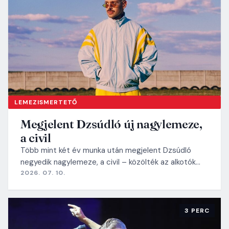
LEMEZISMERTETŐ
Megjelent Dzsúdló új nagylemeze,
a civil
Több mint két év munka után megjelent Dzsúdló
negyedik nagylemeze, a civil – közölték az alkotók…
2026. 07. 10.
3 PERC