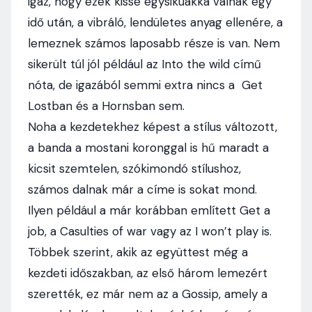
igaz, hogy ezek kissé egysikúakká válnak egy
idő után, a vibráló, lendületes anyag ellenére, a
lemeznek számos laposabb része is van. Nem
sikerült túl jól például az Into the wild című
nóta, de igazából semmi extra nincs a Get
Lostban és a Hornsban sem.
Noha a kezdetekhez képest a stílus változott,
a banda a mostani koronggal is hű maradt a
kicsit szemtelen, szókimondó stílushoz,
számos dalnak már a címe is sokat mond.
Ilyen például a már korábban említett Get a
job, a Casulties of war vagy az I won’t play is.
Többek szerint, akik az együttest még a
kezdeti időszakban, az első három lemezért
szerették, ez már nem az a Gossip, amely a