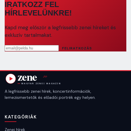
IRATKOZZ FEL
HÍRLEVELÜNKRE!
Kapd meg először a legfrissebb zenei híreket és
exkluzív tartalmakat.
Email cím
FELIRATKOZÁS
A legfrissebb zenei hírek, koncertinformációk,
lemezismertetők és előadói portrék egy helyen.
KATEGÓRIÁK
Zenei hírek