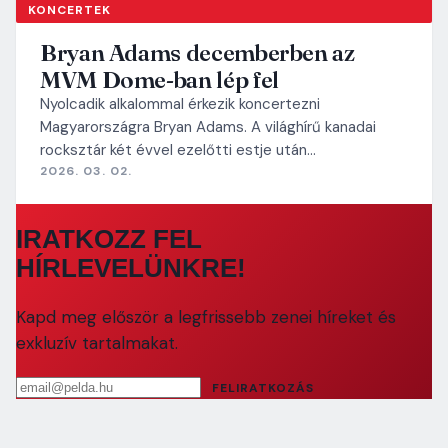
KONCERTEK
Bryan Adams decemberben az
MVM Dome-ban lép fel
Nyolcadik alkalommal érkezik koncertezni
Magyarországra Bryan Adams. A világhírű kanadai
rocksztár két évvel ezelőtti estje után…
2026. 03. 02.
IRATKOZZ FEL
HÍRLEVELÜNKRE!
Kapd meg először a legfrissebb zenei híreket és
exkluzív tartalmakat.
Email cím
FELIRATKOZÁS