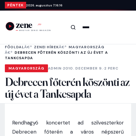
Ugrás a tartalomra
PÉNTEK
2026. augusztus 7.
16:16
Keresés
Menü
FŐOLDAL
ZENEI HÍREK
MAGYARORSZÁG
DEBRECEN FŐTERÉN KÖSZÖNTI AZ ÚJ ÉVET A
TANKCSAPDA
MAGYARORSZÁG
ADMIN
·
2010. DECEMBER 9.
·
2 PERC
Debrecen főterén köszönti az
új évet a Tankcsapda
Rendhagyó koncertet ad szilveszterkor
Debrecen főterén a város népszerű