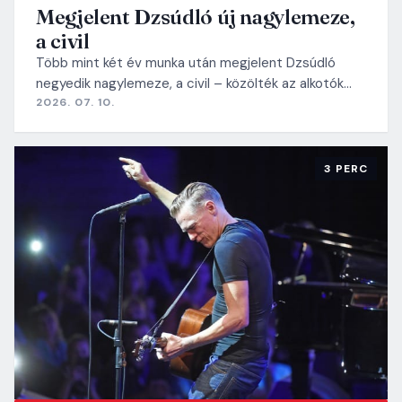
Megjelent Dzsúdló új nagylemeze,
a civil
Több mint két év munka után megjelent Dzsúdló
negyedik nagylemeze, a civil – közölték az alkotók…
2026. 07. 10.
3 PERC