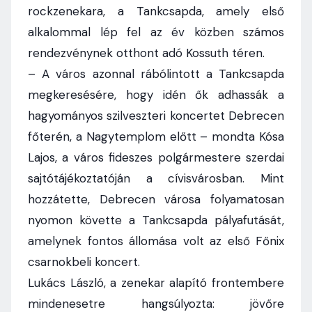
rockzenekara, a Tankcsapda, amely első
alkalommal lép fel az év közben számos
rendezvénynek otthont adó Kossuth téren.
– A város azonnal rábólintott a Tankcsapda
megkeresésére, hogy idén ők adhassák a
hagyományos szilveszteri koncertet Debrecen
főterén, a Nagytemplom előtt – mondta Kósa
Lajos, a város fideszes polgármestere szerdai
sajtótájékoztatóján a cívisvárosban. Mint
hozzátette, Debrecen városa folyamatosan
nyomon követte a Tankcsapda pályafutását,
amelynek fontos állomása volt az első Főnix
csarnokbeli koncert.
Lukács László, a zenekar alapító frontembere
mindenesetre hangsúlyozta: jövőre