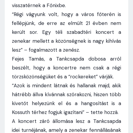
visszatérnek a Főnixbe.
“Régi vágyunk volt, hogy a város főterén is
fellépjünk, de erre az elmúlt 21 évben nem
került sor. Egy téli szabadtéri koncert a
zenekar mellett a közönségnek is nagy kihívás
lesz” – fogalmazott a zenész.
Fejes Tamás, a Tankcsapda dobosa arról
beszélt, hogy a koncertre nem csak a régi
törzsközönségüket és a “rockereket” várják.
“Azok is mindent látnak és hallanak majd, akik
hátrébb állva kívánnak szórakozni, hiszen több
kivetőt helyezünk el és a hangosítást is a
Kossuth térhez fogjuk igazítani” – tette hozzá.
A koncert záró állomása lesz a Tankcsapda
idei turnéjának, amely a zenekar fennállásának