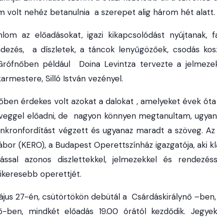
em volt nehéz betanulnia a szerepet alig három hét alatt.
nlom az előadásokat, igazi kikapcsolódást nyújtanak, f
dezés, a díszletek, a táncok lenyűgözőek, csodás ko
rófnőben például Doina Levintza tervezte a jelmeze
armestere, Silló István vezényel.
őben érdekes volt azokat a dalokat , amelyeket évek ót
eggel előadni, de nagyon könnyen megtanultam, ugyanis
zinkronfordítást végzett és ugyanaz maradt a szöveg. A
bor (KERO), a Budapest Operettszínház igazgatója, aki kla
ással azonos diszlettekkel, jelmezekkel és rendezéss
ikeresebb operettjét.
us 27-én, csütörtökön debütál a Csárdáskirálynő –ben,
ő-ben, mindkét előadás 19.00 órától kezdődik. Jegy