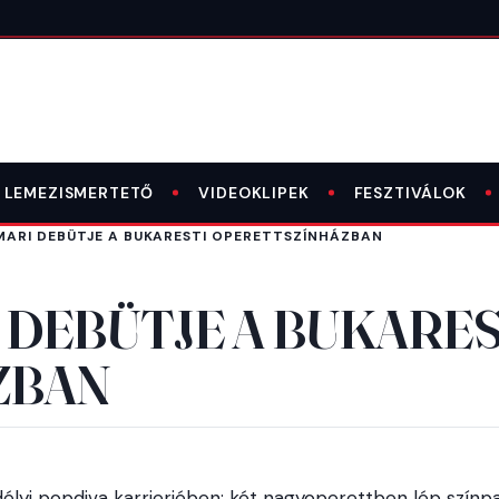
LEMEZISMERTETŐ
VIDEOKLIPEK
FESZTIVÁLOK
ARI DEBÜTJE A BUKARESTI OPERETTSZÍNHÁZBAN
 DEBÜTJE A BUKARES
ZBAN
rdélyi popdiva karrierjében: két nagyoperettben lép szín