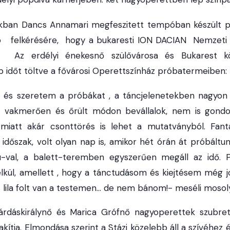
ban Dancs Annamari megfeszitett tempóban készült pá
b felkérésére, hogy a bukaresti ION DACIAN Nemzeti
n. Az erdélyi énekesnő szülővárosa és Bukarest k
b időt töltve a fővárosi Operettszínház próbatermeiben:
és szeretem a próbákat , a táncjelenetekben nagyon 
 vakmerően és őrült módon bevállalok, nem is gondo
miatt akár csonttörés is lehet a mutatványból. Fanta
 időszak, volt olyan nap is, amikor hét órán át próbált
cu-val, a balett-teremben egyszerűen megáll az idő.
kül, amellett , hogy a tánctudásom és kiejtésem még j
 lila folt van a testemen… de nem bánom!- meséli mosol
dáskirálynő és Marica Grófnő nagyoperettek szubret
akítja. Elmondása szerint a Stázi közelebb áll a szívéhez