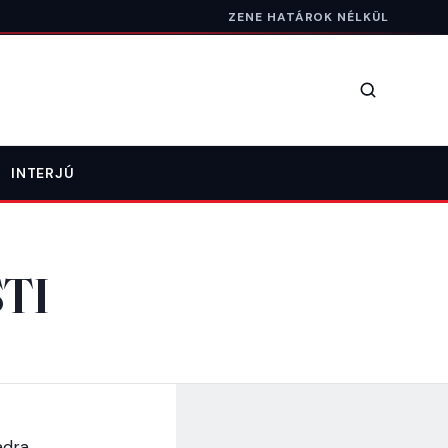
ZENE HATÁROK NÉLKÜL
Keresés
INTERJÚ
TI
padra