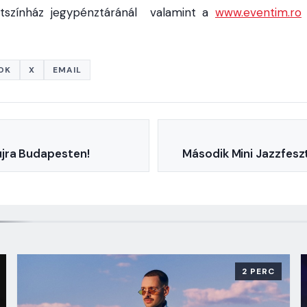
tszínház jegypénztáránál valamint a
www.eventim.ro
OK
X
EMAIL
jra Budapesten!
Második Mini Jazzfesz
2 PERC