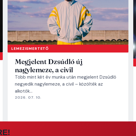
LEMEZISMERTETŐ
Megjelent Dzsúdló új
nagylemeze, a civil
Több mint két év munka után megjelent Dzsúdló
negyedik nagylemeze, a civil – közölték az
alkotók…
2026. 07. 10.
RE!