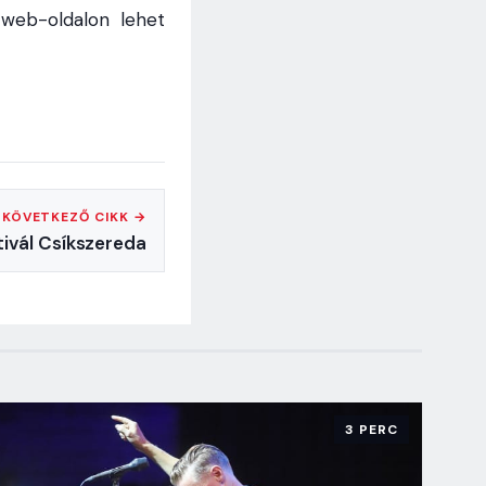
web-oldalon lehet
KÖVETKEZŐ CIKK →
tivál Csíkszereda
3 PERC