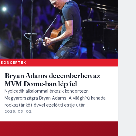
KONCERTEK
Bryan Adams decemberben az
MVM Dome-ban lép fel
Nyolcadik alkalommal érkezik koncertezni
Magyarországra Bryan Adams. A világhírű kanadai
rocksztár két évvel ezelőtti estje után…
2026. 03. 02.