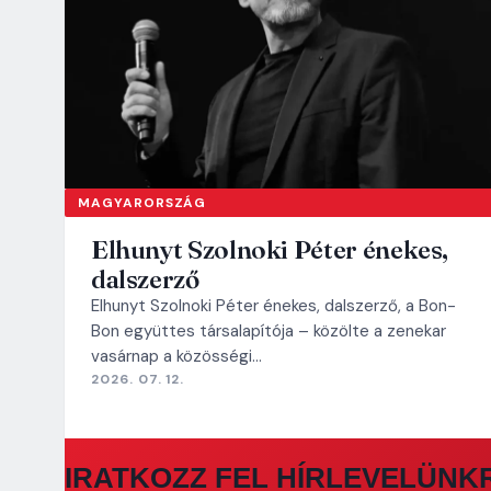
MAGYARORSZÁG
Elhunyt Szolnoki Péter énekes,
dalszerző
Elhunyt Szolnoki Péter énekes, dalszerző, a Bon-
Bon együttes társalapítója – közölte a zenekar
vasárnap a közösségi…
2026. 07. 12.
IRATKOZZ FEL HÍRLEVELÜNK