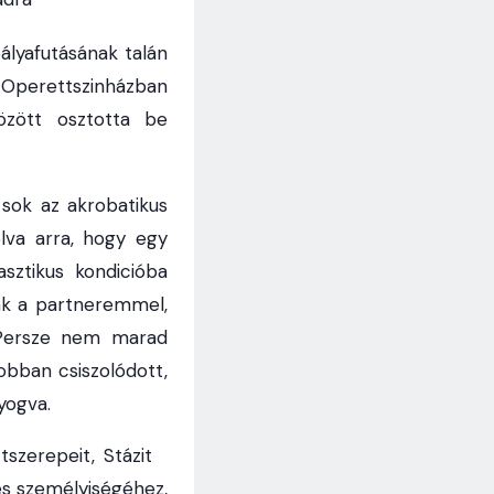
lyafutásának talán
 Operettszinházban
özött osztotta be
sok az akrobatikus
lva arra, hogy egy
sztikus kondicióba
unk a partneremmel,
 Persze nem marad
obban csiszolódott,
yogva.
tszerepeit, Stázit
 és személyiségéhez,