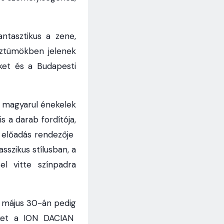
antasztikus a zene,
sztümökben jelenek
ket és a Budapesti
a magyarul énekelek
 a darab fordítója,
z előadás rendezője
sszikus stílusban, a
el vitte színpadra
 május 30-án pedig
eket a ION DACIAN