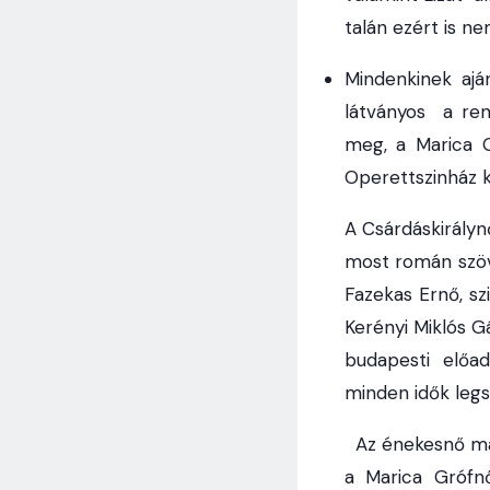
talán ezért is n
Mindenkinek ajá
látványos a ren
meg, a Marica G
Operettszinház k
A Csárdáskirályn
most román szöv
Fazekas Ernő, s
Kerényi Miklós Gá
budapesti előad
minden idők legs
Az énekesnő máj
a Marica Grófn