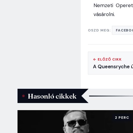
Nemzeti Operet
vásárolni.
OSZD MEG:
FACEBO
← ELŐZŐ CIKK
A Queensryche ú
Hasonló cikkek
2 PERC