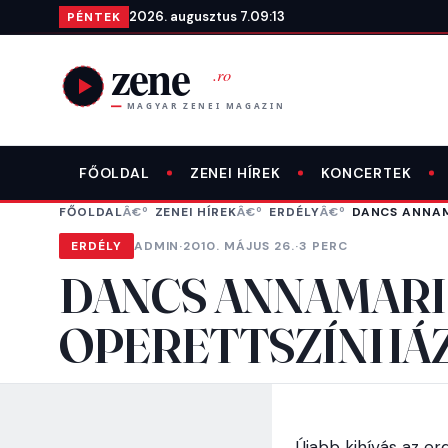
Ugrás a tartalomra
2026. augusztus 7.
09:13
PÉNTEK
FŐOLDAL
ZENEI HÍREK
KONCERTEK
FŐOLDAL
ZENEI HÍREK
ERDÉLY
DANCS ANNAM
ERDÉLY
ADMIN
·
2010. MÁJUS 26.
·
3 PERC
DANCS ANNAMARI
OPERETTSZÍNHÁ
Újabb kihívás az e