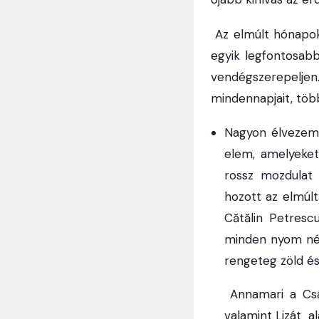
Az elmúlt hónapok
egyik legfontosab
vendégszerepelje
mindennapjait, töb
Nagyon élvezem 
elem, amelyeket
rossz mozdulat 
hozott az elmúlt
Cătălin Petres
minden nyom nél
rengeteg zöld és
Annamari a Csár
valamint Lizát al