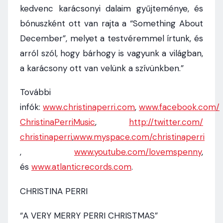
kedvenc karácsonyi dalaim gyűjteménye, és
bónuszként ott van rajta a “Something About
December”, melyet a testvéremmel írtunk, és
arról szól, hogy bárhogy is vagyunk a világban,
a karácsony ott van velünk a szívünkben.”
További
infók:
www.christinaperri.com
,
www.facebook.com/
ChristinaPerriMusic
,
http://twitter.com/
christinaperri
,
www.myspace.com/christinaperri
,
www.youtube.com/lovemspenny
,
és
www.atlanticrecords.com
.
CHRISTINA PERRI
“A VERY MERRY PERRI CHRISTMAS”