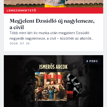
LEMEZISMERTETŐ
Megjelent Dzsúdló új nagylemeze,
a civil
Több mint két év munka után megjelent Dzsúdló
negyedik nagylemeze, a civil – közölték az alkotók…
2026. 07. 10.
3 PERC