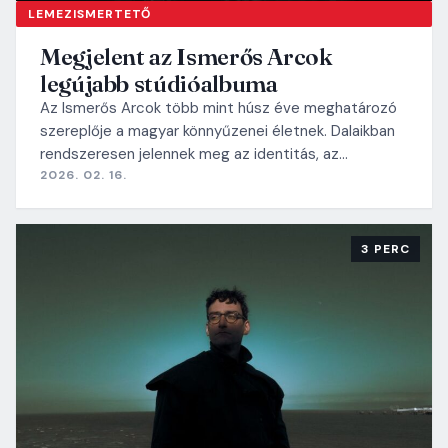
LEMEZISMERTETŐ
Megjelent az Ismerős Arcok
legújabb stúdióalbuma
Az Ismerős Arcok több mint húsz éve meghatározó
szereplője a magyar könnyűzenei életnek. Dalaikban
rendszeresen jelennek meg az identitás, az…
2026. 02. 16.
3 PERC