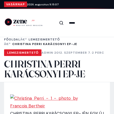
Ugrás a tartalomra
VASÁRNAP
2026. augusztus 9.
15:07
Keresés
Menü
FŐOLDAL
LEMEZISMERTETŐ
CHRISTINA PERRI KARÁCSONYI EP-JE
LEMEZISMERTETŐ
ADMIN
·
2012. SZEPTEMBER 7.
·
2 PERC
CHRISTINA PERRI
KARÁCSONYI EP-JE
CHRISTINA PERRI KARÁCSONYI EP-JÉN EGY ÚJ