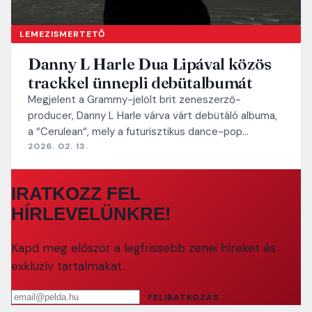
LEMEZISMERTETŐ
Danny L Harle Dua Lipával közös
trackkel ünnepli debütalbumát
Megjelent a Grammy-jelölt brit zeneszerző-
producer, Danny L Harle várva várt debütáló albuma,
a “Cerulean“, mely a futurisztikus dance-pop…
2026. 02. 13.
IRATKOZZ FEL
HÍRLEVELÜNKRE!
Kapd meg először a legfrissebb zenei híreket és
exkluzív tartalmakat.
Email cím
FELIRATKOZÁS