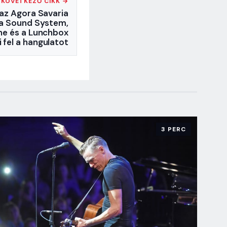
KÖVETKEZŐ CIKK →
az Agora Savaria
ma Sound System,
one és a Lunchbox
 fel a hangulatot
3 PERC