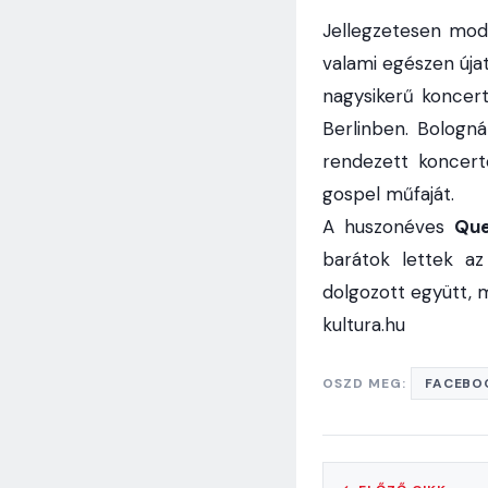
Jellegzetesen mode
valami egészen úja
nagysikerű koncer
Berlinben. Bologn
rendezett koncert
gospel műfaját.
A huszonéves
Que
barátok lettek a
dolgozott együtt, 
kultura.hu
OSZD MEG:
FACEBO