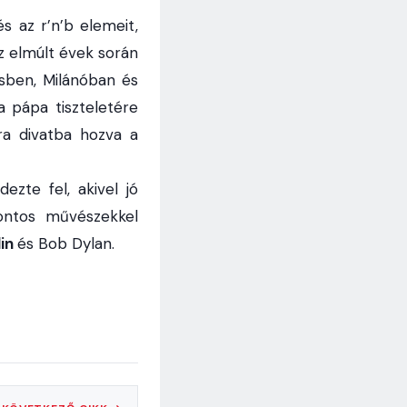
s az r’n’b elemeit,
z elmúlt évek során
sben, Milánóban és
 pápa tiszteletére
ra divatba hozva a
ezte fel, akivel jó
ontos művészekkel
lin
és Bob Dylan.