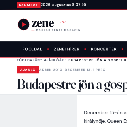
Ugrás a tartalomra
2026. augusztus 8.
07:55
SZOMBAT
FŐOLDAL
ZENEI HÍREK
KONCERTEK
FŐOLDAL
AJÁNLÓ
BUDAPESTRE JÖN A GOSPEL K
AJÁNLÓ
ADMIN
·
2010. DECEMBER 13.
·
1 PERC
Budapestre jön a gosp
December 15-én a 
királynője, Queen 