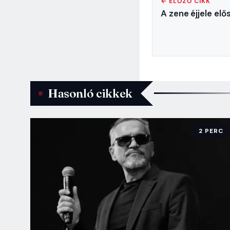
← ELŐZŐ CIKK
A zene éjjele el
Hasonló cikkek
2 PERC