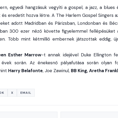
rn, egyedi hangzásuk vegyíti a gospel, a jazz, a blues é
t és eredetit hozva létre. A The Harlem Gospel Singers a
teket adott Madridban és Párizsban, Londonban és Béc
ában 300 ezer néző követte figyelemmel fellépésüket a
en. Több mint kétmillió embernek játszottak eddig, új
en Esther Marrow
-t annak idejével Duke Ellington fed
z évek során. Az énekesnő pályafutása során olyan f
mint
Harry Belafonte
, Joe Zawinul,
BB King, Aretha Frank
OK
X
EMAIL