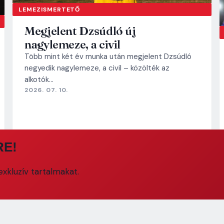
LEMEZISMERTETŐ
Megjelent Dzsúdló új
nagylemeze, a civil
Több mint két év munka után megjelent Dzsúdló
negyedik nagylemeze, a civil – közölték az
alkotók…
2026. 07. 10.
RE!
xkluzív tartalmakat.