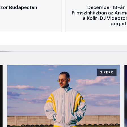
őször Budapesten
December 18-án 
Filmszínházban az Ani
a Kolin, DJ Vidaot
pörgeti
2 PERC