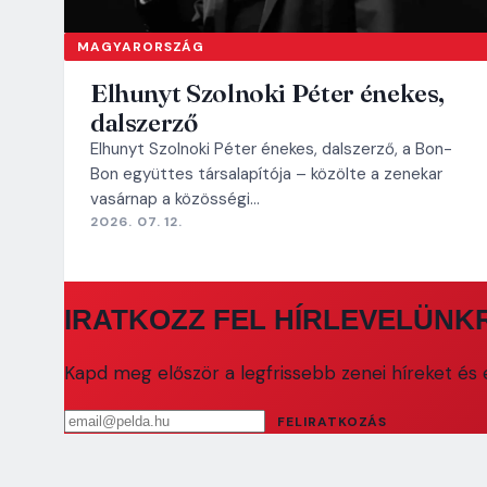
MAGYARORSZÁG
Elhunyt Szolnoki Péter énekes,
dalszerző
Elhunyt Szolnoki Péter énekes, dalszerző, a Bon-
Bon együttes társalapítója – közölte a zenekar
vasárnap a közösségi…
2026. 07. 12.
IRATKOZZ FEL HÍRLEVELÜNK
Kapd meg először a legfrissebb zenei híreket és e
Email cím
FELIRATKOZÁS