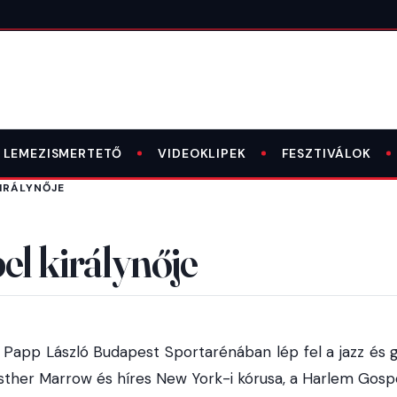
LEMEZISMERTETŐ
VIDEOKLIPEK
FESZTIVÁLOK
IRÁLYNŐJE
el királynője
Papp László Budapest Sportarénában lép fel a jazz és g
Esther Marrow és híres New York-i kórusa, a Harlem Gospe