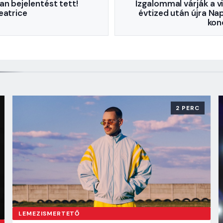
an bejelentést tett!
Izgalommal várják a v
eatrice
évtized után újra Na
kon
2 PERC
LEMEZISMERTETŐ