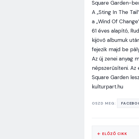
Square Garden-ben
A „Sting In The Tail
a „Wind Of Change” 
61 éves alapító, Ru
kijövő albumuk után
fejezik majd be pál
Az új zenei anyag m
népszerűsíteni. Az 
Square Garden lesz
kulturpart.hu
OSZD MEG:
FACEBO
← ELŐZŐ CIKK