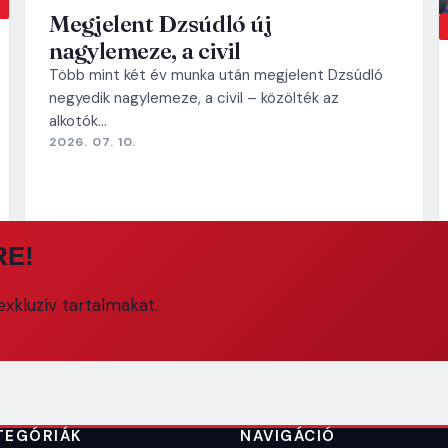
Megjelent Dzsúdló új
nagylemeze, a civil
Több mint két év munka után megjelent Dzsúdló
negyedik nagylemeze, a civil – közölték az
alkotók…
2026. 07. 10.
RE!
xkluzív tartalmakat.
TEGÓRIÁK
NAVIGÁCIÓ