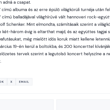
 adná a csapat.
” című albuma és az erre épülő világkörüli turnéja után fel
című balladájával világhírűvé vált hannoveri rock-együtt
dolf Schenker. Mint elmondta, számításaik szerint a világk
 két-három évig is eltarthat majd, és az együttes tagjai 
yafutásukat, még mielőtt idős koruk miatt kellene letenniü
árcius 19-én kerül a boltokba, és 200 koncerttel kívánjá
előzetes tervek szerint a legutolsó koncert helyszíne a 
.
OK
X
EMAIL