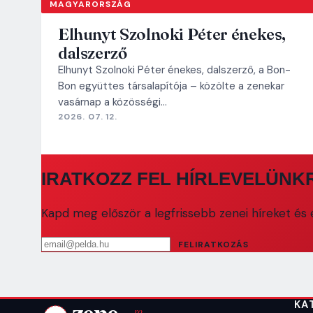
MAGYARORSZÁG
Elhunyt Szolnoki Péter énekes,
dalszerző
Elhunyt Szolnoki Péter énekes, dalszerző, a Bon-
Bon együttes társalapítója – közölte a zenekar
vasárnap a közösségi…
2026. 07. 12.
IRATKOZZ FEL HÍRLEVELÜNK
Kapd meg először a legfrissebb zenei híreket és e
Email cím
FELIRATKOZÁS
KA