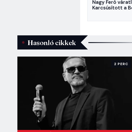
Nagy Feró váratl
Karcsúsított a B
Hasonló cikkek
2 PERC