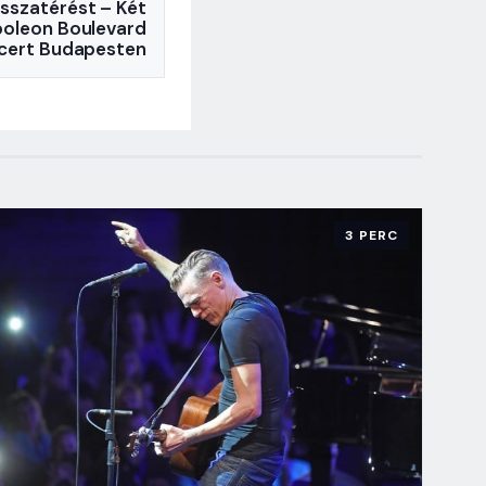
isszatérést – Két
poleon Boulevard
cert Budapesten
3 PERC