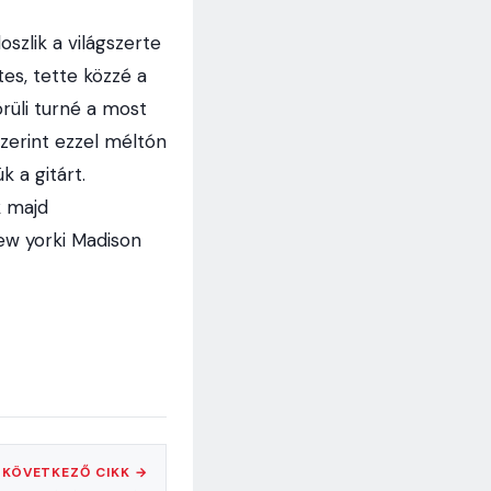
oszlik a világszerte
es, tette közzé a
örüli turné a most
szerint ezzel méltón
k a gitárt.
k majd
new yorki Madison
KÖVETKEZŐ CIKK →