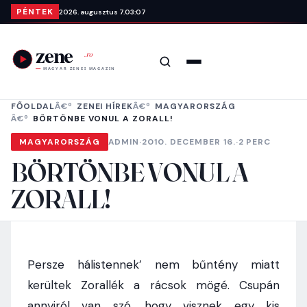
Ugrás a tartalomra
PÉNTEK
2026. augusztus 7.
03:07
Keresés
Menü
FŐOLDAL
ZENEI HÍREK
MAGYARORSZÁG
BÖRTÖNBE VONUL A ZORALL!
MAGYARORSZÁG
ADMIN
·
2010. DECEMBER 16.
·
2 PERC
BÖRTÖNBE VONUL A
ZORALL!
Persze hálistennek’ nem bűntény miatt
kerültek Zorallék a rácsok mögé. Csupán
annyiról van szó, hogy visznek egy kis