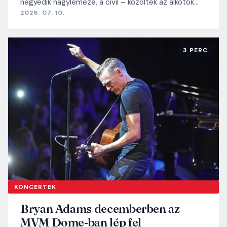
negyedik nagylemeze, a civil – közölték az alkotók…
2026. 07. 10.
3 PERC
KONCERTEK
Bryan Adams decemberben az
MVM Dome-ban lép fel