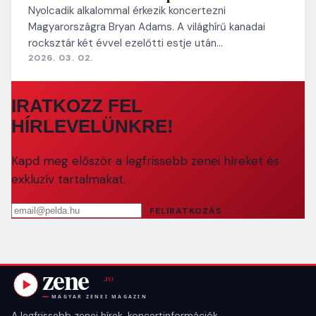
Nyolcadik alkalommal érkezik koncertezni
Magyarországra Bryan Adams. A világhírű kanadai
rocksztár két évvel ezelőtti estje után…
2026. 03. 02.
IRATKOZZ FEL
HÍRLEVELÜNKRE!
Kapd meg először a legfrissebb zenei híreket és
exkluzív tartalmakat.
Email cím
FELIRATKOZÁS
A legfrissebb zenei hírek, koncertinformációk,