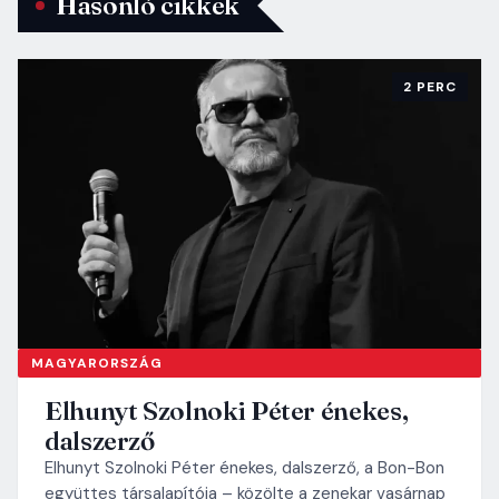
Hasonló cikkek
2 PERC
MAGYARORSZÁG
Elhunyt Szolnoki Péter énekes,
dalszerző
Elhunyt Szolnoki Péter énekes, dalszerző, a Bon-Bon
együttes társalapítója – közölte a zenekar vasárnap