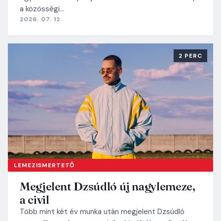
a közösségi…
2026. 07. 12.
2 PERC
LEMEZISMERTETŐ
Megjelent Dzsúdló új nagylemeze,
a civil
Több mint két év munka után megjelent Dzsúdló