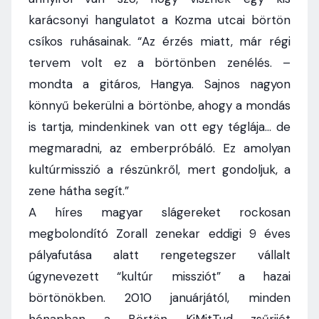
karácsonyi hangulatot a Kozma utcai börtön
csíkos ruhásainak. “Az érzés miatt, már régi
tervem volt ez a börtönben zenélés. –
mondta a gitáros, Hangya. Sajnos nagyon
könnyű bekerülni a börtönbe, ahogy a mondás
is tartja, mindenkinek van ott egy téglája… de
megmaradni, az emberpróbáló. Ez amolyan
kultúrmisszió a részünkről, mert gondoljuk, a
zene hátha segít.”
A híres magyar slágereket rockosan
megbolondító Zorall zenekar eddigi 9 éves
pályafutása alatt rengetegszer vállalt
úgynevezett “kultúr missziót” a hazai
börtönökben. 2010 januárjától, minden