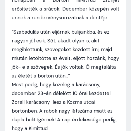
hónapban a Börtön KiMitTud zsűrijét
erősítették a srácok. December közepén volt
ennek a rendezvénysorozatnak a döntője.
“Szabadulás után eljárnak bulijainkba, és ez
nagyon jól esik. Sőt, akadt olyan is, akit
megihlettünk, szövegeket kezdett írni, majd
miután letöltötte az éveit, eljött hozzánk, hogy
jók- e a szövegek. És jók voltak. Ő megtalálta
az életét a börtön után…”
Most pedig, hogy közeleg a karácsony,
december 23-án délelőtt 10 órai kezdettel
Zorall karácsony lesz a Kozma utcai
börtönben. A rabok nagy létszáma miatt ez
dupla bulit ígérnek! A nap érdekessége pedig,
hogy a Kimittud